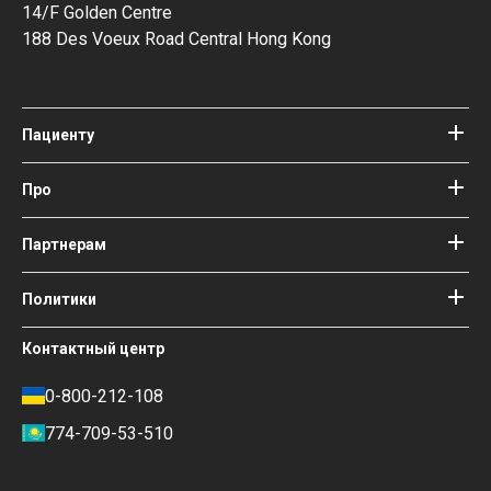
14/F Golden Centre
188 Des Voeux Road Central Hong Kong
Пациенту
Клиники
Врачи
Про
Про Bookimed
Блог
Как это работает
Партнерам
Гайды
Добавить клинику
Наши врачи и авторы
Ваши гарантии
Войти как партнер
Политики
Медицинские консультанты
Bookimed
Условия использования
Контактный центр
Общественное влияние и
Политика конфиденциальности
освещение в СМИ
Политика отзывов
0-800-212-108
Карьера
Финансовая политика
774-709-53-510
Контакты
Условия оплаты и внесения
депозита