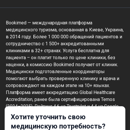
Bookimed — международная платформа
медицинского туризма, основанная в Киеве, Украина,
в 2014 году. Более 1 000 000 обращений пациентов и
сотрудничество с 1 500+ аккредитованными
клиниками в 32+ странах. Услуга бесплатна для
пациента – он платит только по цене клиники, без
наценки, а комиссию Bookimed получает от клиник.
Медицински подготовленные координаторы
помогают выбрать проверенную клинику и врача и
сопровождают на каждом этапе на 10+ языках.
Платформа имеет аккредитацию Global Healthcare
Accreditation, ранее была сертифицирована Temos
(2024–2025). Рейтинг 4.6 на Trustpilot и 4.4 на Google
Reviews.
Хотите уточнить свою
Информация на сайте не может быть
медицинскую потребность?
использована для постановки диагноза,