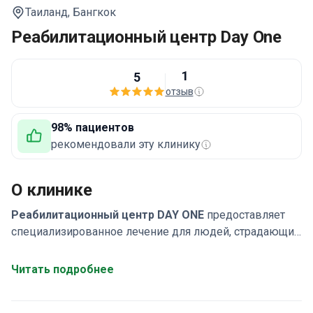
Таиланд,
Бангкок
Реабилитационный центр Day One
1
5
отзыв
98% пациентов
рекомендовали эту клинику
О клинике
Реабилитационный центр DAY ONE
предоставляет
специализированное лечение для людей, страдающих
от алкогольной, наркотической и игровой
зависимости. Центр аккредитован в соответствии с
Читать подробнее
национальными стандартами реабилитации и работает
под руководством опытной команды специалистов.