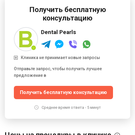
неотложную стоматологическую помощь, а их
неотложный стоматолог может оказать неотложную
Получить бесплатную
стоматологическую помощь, если вы неожиданно
консультацию
столкнетесь с стоматологической проблемой.
Запишитесь на прием к стоматологу сегодня и
Dental Pearls
сохраните свои зубы и десны здоровыми.
Клиника не принимает новые запросы
Отправьте запрос, чтобы получить лучшее
предложение в
Получить бесплатную консультацию
Среднее время ответа - 5 минут