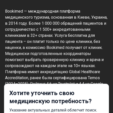
Bookimed — международная платформа
медицинского туризма, основанная в Киеве, Украина,
в 2014 году. Более 1 000 000 обращений пациентов и
сотрудничество с 1 500+ аккредитованными
клиниками в 32+ странах. Услуга бесплатна для
пациента – он платит только по цене клиники, без
наценки, а комиссию Bookimed получает от клиник.
Медицински подготовленные координаторы
помогают выбрать проверенную клинику и врача и
сопровождают на каждом этапе на 10+ языках.
Платформа имеет аккредитацию Global Healthcare
Accreditation, ранее была сертифицирована Temos
(2024–2025). Рейтинг 4.6 на Trustpilot и 4.4 на Google
Reviews.
Хотите уточнить свою
Информация на сайте не может быть
медицинскую потребность?
использована для постановки диагноза,
назначения лечения и не заменяет
Указание актуальных деталей облегчит поиск.