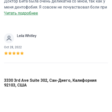
Доктор Бита была очень деликатна со мной, так как у
меня дентофобия. Я совсем не почувствовал боли при
введении анестезии и был приятно удивлен этим.
Читать подробнее
Мелинда на ресепшене была очень приветлива и
дружелюбна. Я очень рекомендую эту
стоматологическую клинику всем, кто ищет
Leila Whitley
заботливого и честного стоматолога!
Oct 28, 2022
3330 3rd Ave Suite 302, Сан-Диего, Калифорния
92103, США