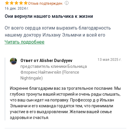
Отзыв подтвержден.
16 дек. 2024 г.
Они вернули нашего мальчика к жизни
От всего сердца хотим выразить благодарность
нашему доктору Ильхану Эльмачи и всей его
команде. Мы из Узбекистана и когда нам поставили
Читать подробнее
диагноз артериовенозная мальформация мы
понимали что это самая сложная патология
13 мая 2025 г.
Ответ от Alisher Durdyyev
нейрохирургии мозга. Нашему мальчику всего 17 лет
представитель клиники Больница
и поэтому понятно какое горе обрушилось на нас. Но
Флоренс Найтингейл (Florence
благодаря менеджеру клиники Флоранс Алишеру мы
Nightingale)
вышли на нашего уважаемого доктора. Операция
Искренне благодарим вас за трогательное послание. Мы
длилась 17 часов.Через два дня наш мальчик был уже
глубоко тронуты вашей историей и очень рады слышать,
в палате.А через 15 дней мы были дома.Наш мальчик
что ваш сын идет на поправку. Профессор д-р Ильхан
здоров Ильхан Эльмачи высокий профессионал.
Эльмачи и его команда гордятся тем, что принимали
СПАСИБО за чуткое и заботливое отношение к нам
участие в его выздоровлении. Желаем вашей семье
здоровья и счастья.
доктора и его команды а также медсестер Они
вернули нашего мальчика к жизни. Такие люди это