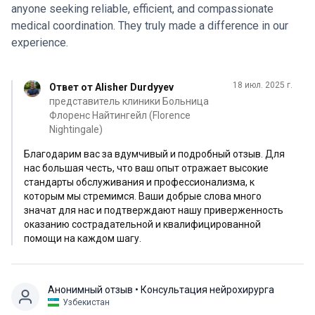
более управляемым. Персонал больницы был
anyone seeking reliable, efficient, and compassionate
профессиональным, добрым и заботливым. Мы
medical coordination. They truly made a difference in our
глубоко признательны за высокий уровень
experience.
экспертизы и персональное внимание, которые
сыграли решающую роль в этом путешествии.
18 июл. 2025 г.
Ответ от Alisher Durdyyev
представитель клиники Больница
Флоренс Найтингейл (Florence
Nightingale)
Благодарим вас за вдумчивый и подробный отзыв. Для
нас большая честь, что ваш опыт отражает высокие
стандарты обслуживания и профессионализма, к
которым мы стремимся. Ваши добрые слова много
значат для нас и подтверждают нашу приверженность
оказанию сострадательной и квалифицированной
помощи на каждом шагу.
Анонимный отзыв
• Консультация нейрохирурга
Узбекистан