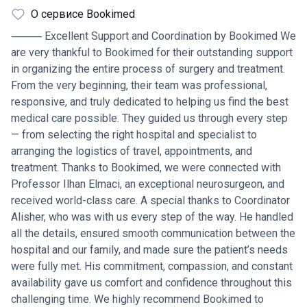
профессионализм и сострадательный подход были
О сервисе Bookimed
очевидны с самой первой встречи. Профессор
Эльмачи провел операцию по удалению
⸻ Excellent Support and Coordination by Bookimed We
медуллобластомы с необычайной точностью и
are very thankful to Bookimed for their outstanding support
тщательностью, и мы были полностью уверены, что
in organizing the entire process of surgery and treatment.
находимся в руках одного из лучших специалистов в
From the very beginning, their team was professional,
своей области. Помимо замечательного
responsive, and truly dedicated to helping us find the best
хирургического мастерства, профессор Элмачи нашел
medical care possible. They guided us through every step
время, чтобы объяснить каждый шаг процесса с
— from selecting the right hospital and specialist to
ясностью и терпением. Он всегда был готов ответить
arranging the logistics of travel, appointments, and
на вопросы и успокоить, относясь с глубоким
treatment. Thanks to Bookimed, we were connected with
сочувствием и уважением как к пациенту, так и к
Professor Ilhan Elmaci, an exceptional neurosurgeon, and
нашей семье. Сердечное спасибо координатору
received world-class care. A special thanks to Coordinator
Алишеру, который поддерживал нас на каждом шагу.
Alisher, who was with us every step of the way. He handled
Он всегда был отзывчив, внимателен и искренне
all the details, ensured smooth communication between the
заботился о благополучии пациента. От организации
hospital and our family, and made sure the patient’s needs
трансфера и выполнения всех особых требований до
were fully met. His commitment, compassion, and constant
информирования семьи и организации медицинского
availability gave us comfort and confidence throughout this
обслуживания - он сделал трудное время гораздо
challenging time. We highly recommend Bookimed to