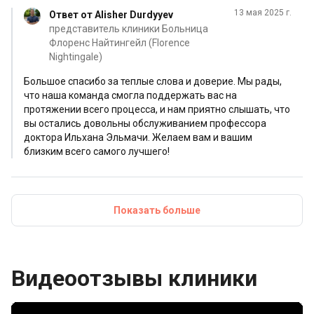
Ильхану Эльмаджи !
опытный хирург, вместе со своей исключительной
13 мая 2025 г.
Ответ от Alisher Durdyyev
командой. Они проделали потрясающую работу.
представитель клиники Больница
Больше всего нас поразило то, насколько серьезно
Флоренс Найтингейл (Florence
вся команда подошла к своей работе - каждое утро,
Nightingale)
даже в выходные дни, почти весь медицинский
Большое спасибо за теплые слова и доверие. Мы рады,
персонал приходил проведать меня. Мы также хотели
что наша команда смогла поддержать вас на
бы поблагодарить доктора Азата Мустафаева,
протяжении всего процесса, и нам приятно слышать, что
замечательного врача, который по-настоящему
вы остались довольны обслуживанием профессора
доктора Ильхана Эльмачи. Желаем вам и вашим
понимает своих пациентов и всегда готов прийти на
близким всего самого лучшего!
помощь и поддержать их. И, конечно, отдельное
спасибо всем медсестрам и медицинскому персоналу,
которые ухаживали за мной, помогали мне и
терпеливо меня выносили! 😂 Если в вашей стране
Показать больше
сложно найти опыт работы со сложными
медицинскими случаями, лучший и самый надежный
выбор - госпиталь Флоренс Найтингейл. С наилучшими
Видеоотзывы клиники
пожеланиями Александр и Кристина