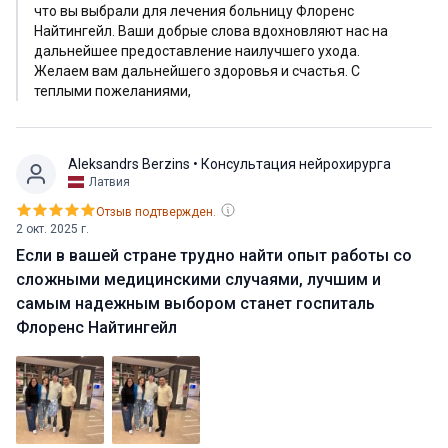
что вы выбрали для лечения больницу Флоренс
профессионализмом. Они спокойно провели нас через
Найтингейл. Ваши добрые слова вдохновляют нас на
весь процесс и дали нам понять, с чем мы имеем
дальнейшее предоставление наилучшего ухода.
дело. Они не торопили нас с вмешательством. Мы
Желаем вам дальнейшего здоровья и счастья. С
теплыми пожеланиями,
чувствовали себя в полной безопасности в их руках.
Отдельное спасибо Симазе, нашему переводчику, вы
замечательный человек. Благословений тебе.
Aleksandrs Berzins
• Консультация нейрохирурга
Профессорам, всем медицинским работникам
Латвия
больницы мы очень благодарны. Хилал, Алишер и
Отзыв подтвержден.
Симаза - вы лучшие. Мы бы настоятельно
2 окт. 2025 г.
рекомендовали эту команду любому иностранцу,
Если в вашей стране трудно найти опыт работы со
приехавшему в Турцию на лечение. Мы были
сложными медицинскими случаями, лучшим и
счастливы! Благословения
самым надежным выбором станет госпиталь
Флоренс Найтингейл