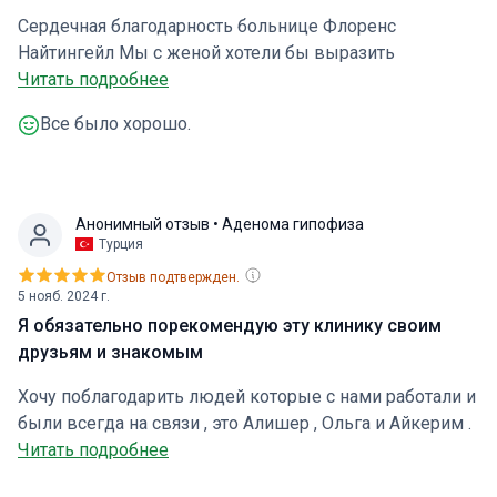
Сердечная благодарность больнице Флоренс
Найтингейл Мы с женой хотели бы выразить
искреннюю благодарность клинике и ее
Читать подробнее
замечательному персоналу. Прежде всего, огромное
Все было хорошо.
спасибо нашему координатору Алишеру. Он
организовал все - гостиницы, трансферы, всю
логистику - на самом высоком уровне. Все было
идеально организовано. Мы искренне благодарны ему
Анонимный отзыв
• Аденома гипофиза
за заботу и профессионализм. Он всегда был рядом с
Турция
нами, и даже когда мы вернулись домой в Латвию, он
Отзыв подтвержден.
оставался на связи и поддерживал нас на каждом
5 нояб. 2024 г.
шагу. Отношение и профессионализм врачей и
Я обязательно порекомендую эту клинику своим
медицинского персонала были просто потрясающими.
друзьям и знакомым
Что касается лечения, то мой диагноз - опухоль мозга,
Хочу поблагодарить людей которые с нами работали и
расположенная в очень деликатной и сложной
были всегда на связи , это Алишер , Ольга и Айкерим .
области, где операция крайне сложна. Удалось
Определенно буду рекомендовать эту клинику
Читать подробнее
удалить практически все! Операцию проводил
друзьям и знакомым . Спасибо и лечащему врачу
профессор Ильхам Эльмачи, блестящий и очень