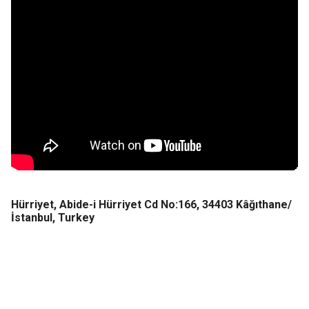
Hürriyet, Abide-i Hürriyet Cd No:166, 34403 Kâğıthane/
İstanbul, Turkey