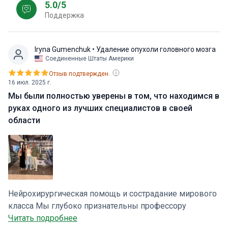
5.0/5
Поддержка
Iryna Gumenchuk
• Удаление опухоли головного мозга
Соединенные Штаты Америки
Отзыв подтвержден.
16 июл. 2025 г.
Мы были полностью уверены в том, что находимся в
руках одного из лучших специалистов в своей
области
Нейрохирургическая помощь и сострадание мирового
класса Мы глубоко признательны профессору
Ильхану Эльмачи за исключительный уход. Его опыт,
Читать подробнее