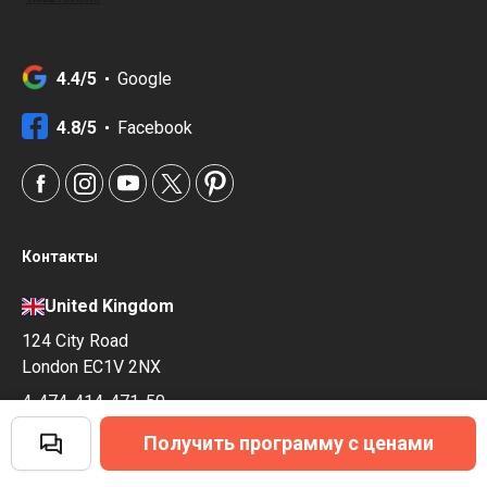
4.4/5
Google
4.8/5
Facebook
Контакты
United Kingdom
124 City Road
London EC1V 2NX
4-474-414-471-50
Ukraine
Получить программу с ценами
Polova Street 21