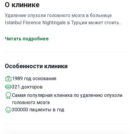
О клинике
Удаление опухоли головного мозга в больнице
Istanbul Florence Nightingale в Турции может стоить
около 28 000 EUR. Процедура проводится с
использованием микрохирургических методов под
Читать подробнее
руководством профессора, доктора Ильхана Элмаджи
— нейрохирурга с 37-летним стажем, прошедшего
специализированное обучение в Университете
Особенности клиники
Джонса Хопкинса. Больница, аккредитованная JCI,
предлагает передовые системы нейронавигации для
1989 год основания
О процедуре
точного удаления опухоли.
Операция
321 докторов
по удалению глиальных опухолей выполняется с
помощью микрохирургических техник. Для
Самая популярная клиника по удалению опухоли
обеспечения безопасности она включает
головного мозга
нейронавигационное сопровождение и
300000 пациенты в год
интраоперационный мониторинг. Пациенты проводят
в стационаре 5 дней, из которых 1 день — в отделении
Что включено
интенсивной терапии.