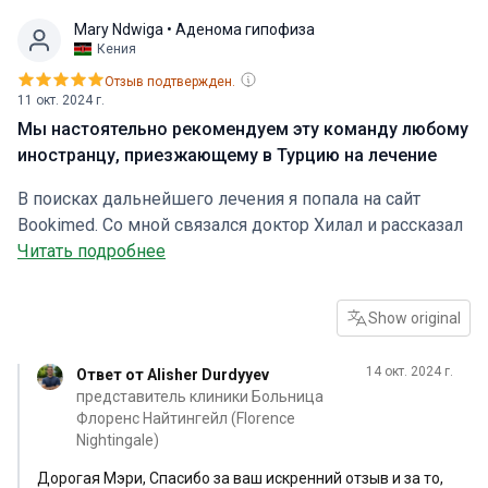
как звезды в пустыне дали нам надежду. Всем
Mary Ndwiga
• Аденома гипофиза
здоровья и успехов в науке.Да хранит Вас Аллах.
Кения
Отзыв подтвержден.
11 окт. 2024 г.
Мы настоятельно рекомендуем эту команду любому
иностранцу, приезжающему в Турцию на лечение
В поисках дальнейшего лечения я попала на сайт
Bookimed. Со мной связался доктор Хилал и рассказал
о различных вариантах, которые были нам доступны.
Читать подробнее
В итоге мы остановились на больнице Florence
Nightingale и сразу же связались с Алишером, который
Show original
сопровождал нас во время подготовки и прибытия в
Турцию, а также во время посещения больницы. Он
14 окт. 2024 г.
Ответ от Alisher Durdyyev
был достаточно любезен, чтобы проинформировать
представитель клиники Больница
нас о том, что нас ожидает, и всегда был доступен
Флоренс Найтингейл (Florence
даже в неурочное время. Врачи в больнице,
Nightingale)
возглавляемые профессором Элле и профессором
Дорогая Мэри, Спасибо за ваш искренний отзыв и за то,
Юсефом, относились к нам с высочайшим