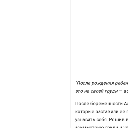
"После рождения ребен
это на своей груди
—
ас
После беременности Ал
которые заставили ее 
узнавать себя. Решив 
асимметрию груди и у