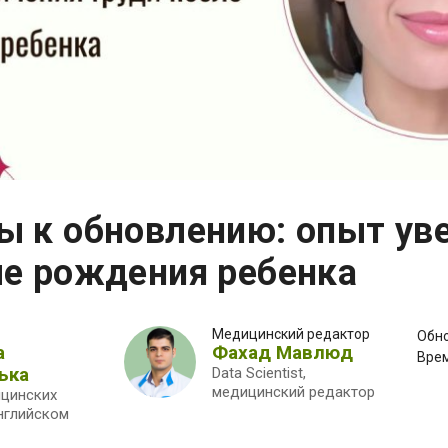
ы к обновлению: опыт ув
ле рождения ребенка
Медицинский редактор
Обн
а
Фахад Мавлюд
Врем
ька
Data Scientist,
медицинский редактор
ицинских
английском