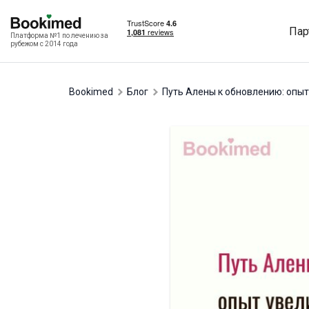
Пар
Платформа №1 по лечению за
рубежом с 2014 года
Bookimed
Блог
Путь Алены к обновлению: опы