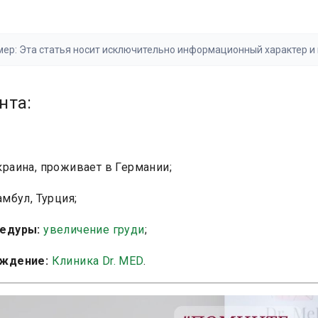
ер: Эта статья носит исключительно информационный характер и 
ацией. Всегда консультируйтесь с квалифицированным специали
х решений. Результаты могут варьироваться.
Прочитать полный т
нта:
раина, проживает в Германии;
мбул, Турция;
едуры:
увеличение груди
;
ждение:
Клиника Dr. MED
.