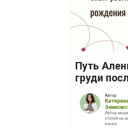
Путь Ален
груди пос
Автор
Катерин
Замковс
Автор мед
статей на 
языке