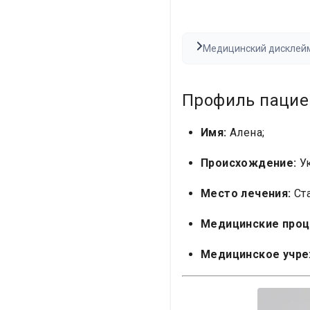
Медицинский дисклейм
медицинской рекоменд
каких-либо медицински
Профиль пацие
Имя:
Алена;
Происхождение:
Ук
Место лечения:
Ста
Медицинские проц
Медицинское учре