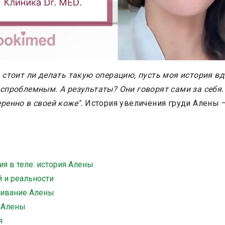
, стоит ли делать такую операцию, пусть моя история в
еспроблемным. А результаты? Они говорят сами за себя.
еренно в своей коже".
История увеличения груди Алены 
я в теле: история Алены
 и реальности
живание Алены
 Алены
я