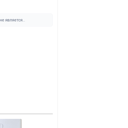
не является
стом перед принятием
екст дисклеймера