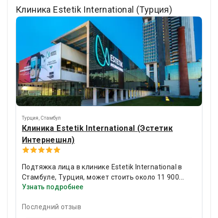
Клиника Estetik International (Турция)
Турция
,
Стамбул
Клиника Estetik International (Эстетик
Интернешнл)
Подтяжка лица в клинике Estetik International в
Стамбуле, Турция, может стоить около 11 900
Узнать подробнее
евро у профессора, доктора Дженка Шена,
пластического хирурга с 10 лет опыта опытом.
Последний отзыв
Клиника является первой в Европе больницей
эстетической хирургии и с 1999 года провела