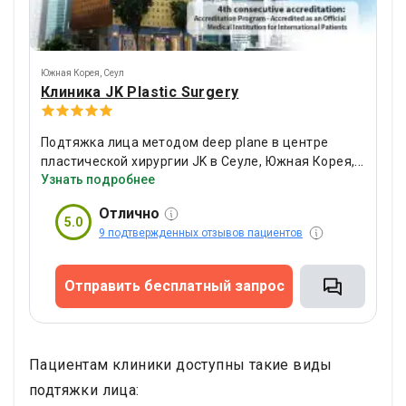
Южная Корея
,
Сеул
Клиника JK Plastic Surgery
Подтяжка лица методом deep plane в центре
пластической хирургии JK в Сеуле, Южная Корея,
Узнать подробнее
может стоить около 40 950 000 KRW. Эта
комплексная процедура сочетает в себе лифтинг
Отлично
глубоких тканей и подтяжку мышц шеи,
5.0
9 подтвержденных отзывов пациентов
выполняется доктором Ким Сон Сиком с 36-
летним опытом. Клиника является первым и
единственным аккредитованным правительством
Отправить бесплатный запрос
центром пластической хирургии в Корее.
О
процедуре
Подтяжка лица deep plane устраняет
провисание тканей лица у их основания. Она
перемещает слой SMAS и подтягивает мышцы
Пациентам клиники доступны такие виды
шеи с помощью точных разрезов. Эта техника
подтяжки лица:
создает естественные результаты, которые