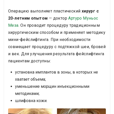
Ежедневные визиты медицинского персонала
Полная подтяжка лица затрагивает несколько зон
Операцию выполняет пластический
хирург с
одновременно. Она сочетает в себе подтяжку
20-летним опытом
— доктор
Артуро Муньос
щек, подтяжку шеи, операцию на веках и
подтяжку бровей. Пациенты остаются в больнице
Меза
. Он проводит процедуру традиционным
Angeles Hospital Tijuana на 1-2 ночи после
хирургическим способом и применяет методику
операции. Затем они восстанавливаются в 4-
мини-фейслифтинга. При необходимости
звездочном отеле в течение 2-3 дополнительных
ночей.
Доктор Муньос Меса работает в
совмещает процедуру с подтяжкой шеи, бровей
крупнейшей частной больничной сети Мексики.
и век. Для улучшения результата фейслифтинга
Его подход включает детальное
пациентам доступны:
предоперационное планирование и тщательный
мониторинг восстановления. Пациенты получают
установка имплантов в зоны, в которых не
трансфер из аэропорта и ежедневные проверки
персонала во время пребывания.
Те, кто
хватает объема;
рассматривает возможность подтяжки лица,
уменьшение морщин инъекционными
могут узнать о доступных вариантах. Клиника
методиками;
обеспечивает прозрачное ценообразование и
комплексный уход на протяжении всего процесса.
шлифовка кожи.