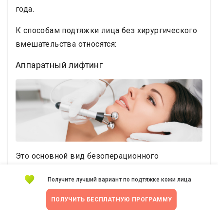
года.
К способам подтяжки лица без хирургического
вмешательства относятся:
Аппаратный лифтинг
Это основной вид безоперационного
фейслифтинга, по данным
Американского
Получите лучший вариант по подтяжке кожи лица
совета косметических хирургов
. Врачи
проводят его с помощью специальных
ПОЛУЧИТЬ БЕСПЛАТНУЮ ПРОГРАММУ
устройств. Они производят энергию, которая