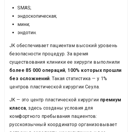
сохраняются 10-15 лет. Метод требует высокого
хирургического мастерства из-за работы вблизи
SMAS;
лицевых нервов и кровеносных сосудов.
Опыт
эндоскопическая;
врача
Доктор Ким Сон Сик выполняет эту
мини;
сложную процедуру, имея 36-летний опыт. Он
провел более 900 операций по подтяжке лица и
эндотин.
лично оценивает каждый план лечения. Его 5-
звездочные рейтинги пациентов отражают
JK обеспечивает пациентам высокий уровень
неизменную хирургическую точность и
безопасности процедур. За время
естественные результаты.
Что входит в пакет
существования клиники ее хирурги выполнили
Очная консультация
Операция и анестезия
Предоперационные лабораторные анализы
более 85 000 операций
,
100% которых прошли
Послеоперационный уход и наблюдение
Трансфер из
без осложнений
. Такая статистика — у 1%
аэропорта и услуги переводчика
Процесс
центров пластической хирургии Сеула.
восстановления
Пациенты остаются 2 дня в
больнице с круглосуточным уходом.
JK — это центр пластической хирургии
премиум
Рекомендуется 14-дневное пребывание в Корее
для последующих осмотров. Минимальный
класса
, здесь созданы условия для
период восстановления перед поездкой
комфортного пребывания пациентов:
составляет 5 дней. Клиника предоставляет
русскоязычный координатор организовывает
роскошные условия для восстановления,
разработанные для иностранных пациентов.
Для