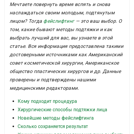
специалистом перед принятием каких-либо
Мечтаете повернуть время вспять и снова
медицинских решений. Результаты могут
наслаждаться своим молодым, подтянутым
варьироваться.
Прочитать полный текст
дисклеймера
лицом? Тогда
фейслифтинг
— это ваш выбор. О
том, какие бывают методы подтяжки и как
выбрать лучший для вас, вы узнаете в этой
статье. Вся информация предоставлена такими
достоверными источниками как Американский
совет косметической хирургии, Американское
общество пластических хирургов и др. Данные
проверены и подтверждены нашими
медицинскими редакторами.
Кому подходит процедура
Хирургические способы подтяжки лица
Новейшие методы фейслифтинга
Сколько сохраняется результат