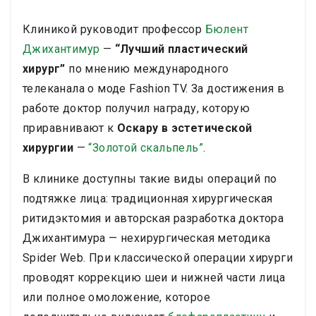
самым комфортным, медсестры всегда были
Отеки и синяки являются обычным явлением в
на дежурстве, помогали и удовлетворяли все
течение первых двух недель.
Клиника предлагает
Клиникой руководит профессор
Бюлент
мои потребности, все были вежливы и
комплексные пакеты с прозрачным
Джихантимур
—
“Лучший пластический
профессиональны. Помещения и персонал
ценообразованием. Свяжитесь с ними, чтобы
хирург”
по мнению международного
обсудить индивидуальные варианты лечения для
соответствуют самым высоким стандартам
омоложения лица.
гигиены.
телеканала о моде Fashion TV. За достижения в
работе доктор получил награду, которую
приравнивают к
Оскару в эстетической
хирургии
—
“Золотой скальпель”
.
В клинике доступны такие виды операций по
подтяжке лица: традиционная хирургическая
ритидэктомия и авторская разработка доктора
Джихантимура — нехирургическая методика
Spider Web. При классической операции хирурги
проводят коррекцию шеи и нижней части лица
или полное омоложение, которое