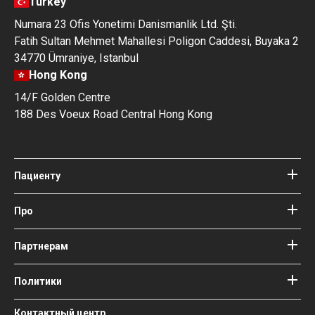
Turkey
Numara 23 Ofis Yonetimi Danismanlik Ltd. Şti.
Fatih Sultan Mehmet Mahallesi Poligon Caddesi, Buyaka 2
34770 Ümraniye, Istanbul
Hong Kong
14/F Golden Centre
188 Des Voeux Road Central Hong Kong
Пациенту
Клиники
Врачи
Про
Про Bookimed
Блог
Как это работает
Партнерам
Гайды
Добавить клинику
Наши врачи и авторы
Ваши гарантии
Войти как партнер
Политики
Медицинские консультанты
Bookimed
Условия использования
Контактный центр