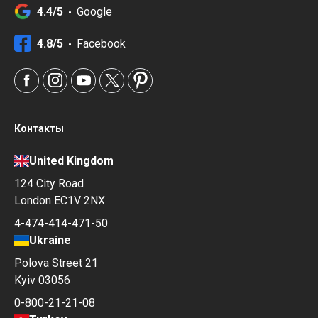
4.4/5
Google
4.8/5
Facebook
Контакты
United Kingdom
124 City Road
London EC1V 2NX
4-474-414-471-50
Ukraine
Polova Street 21
Kyiv 03056
0-800-21-21-08