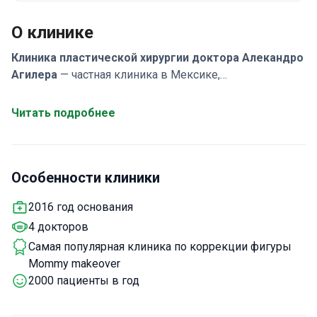
О клинике
Клиника пластической хирургии доктора Алекандро
Агилера
— частная клиника в Мексике,
специализирующаяся на пластической и
реконструктивной хирургии для взрослых. В клинике
Читать подробнее
приоритет отдается безопасности пациентов,
используются последние технологические достижения
и соблюдаются высочайшие национальные и
Особенности клиники
международные стандарты качества. Каждая
процедура направлена на улучшение естественной
2016 год основания
красоты в безопасной, комфортной и доверительной
4 докторов
обстановке. Клинику ежегодно выбирают около 2 000
пациентов, большинство из которых приезжают из
Самая популярная клиника по коррекции фигуры
Латинской Америки, США, Канады и Австралии.
Mommy makeover
2000 пациенты в год