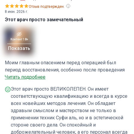
Отзыв подтвержден.
8 июн. 2026 г.
Этот врач просто замечательный
Контент 18+
Показать
Моим главным опасением перед операцией был
период восстановления, особенно после проведения
всех четырёх процедур одновременно. И это
Читать подробнее
действительно тяжело. Место ушивания диастаза
Этот врач просто ВЕЛИКОЛЕПЕН. Он имеет
прямых мышц живота до сих пор очень болит, и самая
соответствующую квалификацию и всегда в курсе
большая проблема с подвижностью для меня — это
всех новейших методов лечения. Он обладает
просто встать с постели. Это медленный процесс. Тем
здравым смыслом и мастерством не только в
не менее, я уже вижу потрясающую разницу в талии и
применении техник Суфи аль, но и в эстетической
во всем туловище, благодаря чему дискомфорт
стороне своего дела. Он спокойный и
кажется оправданным. Этот доктор просто
доброжелательный человек, а его персонал всегда