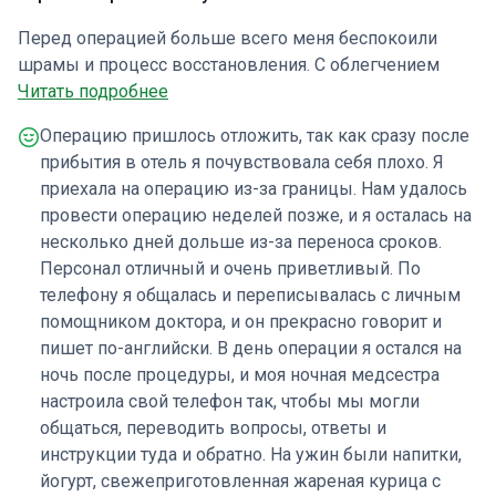
Перед операцией больше всего меня беспокоили
шрамы и процесс восстановления. С облегчением
могу сказать, что швы уже хорошо скрываются за
Читать подробнее
ушами. Хирург провел лифтинг глубокого плана, и на
Операцию пришлось отложить, так как сразу после
данный момент результат — четко очерченная линия
прибытия в отель я почувствовала себя плохо. Я
подбородка. Шея ощущается комфортно утянутой, без
приехала на операцию из-за границы. Нам удалось
болезненного напряжения. Самым сложным в
провести операцию неделей позже, и я осталась на
восстановлении было спать с приподнятой головой —
несколько дней дольше из-за переноса сроков.
это было ожидаемо, но все равно далось нелегко. В
Персонал отличный и очень приветливый. По
целом, взаимодействие с клиникой и персоналом
телефону я общалась и переписывалась с личным
прошло очень гладко. Мой единственный совет для
помощником доктора, и он прекрасно говорит и
других — заранее подготовить кухню: запастись
пишет по-английски. В день операции я остался на
мягкой пищей и дынями, свежими фруктами или
ночь после процедуры, и моя ночная медсестра
овощами, которые можно приготовить на пару,
настроила свой телефон так, чтобы мы могли
например, морковью. Поначалу лучше есть
общаться, переводить вопросы, ответы и
небольшими кусочками.
инструкции туда и обратно. На ужин были напитки,
йогурт, свежеприготовленная жареная курица с