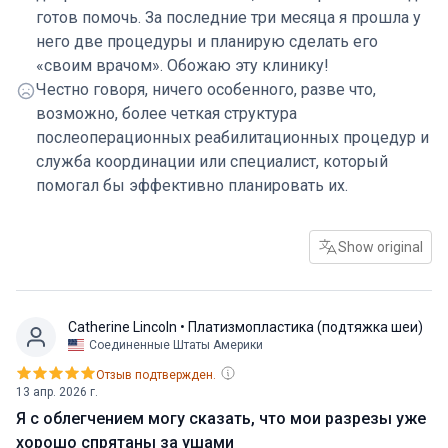
ВЕЛИКОЛЕПЕН. Поддержка со стороны хирурга и
готов помочь. За последние три месяца я прошла у
всей команды была превосходной. Мой самый
него две процедуры и планирую сделать его
практичный совет для других мам — постоянная
«своим врачом». Обожаю эту клинику!
помощь в уходе за детьми просто необходима. В
Честно говоря, ничего особенного, разве что,
одиночку вам не справиться.
возможно, более четкая структура
послеоперационных реабилитационных процедур и
служба координации или специалист, который
помогал бы эффективно планировать их.
Show original
Catherine Lincoln
• Платизмопластика (подтяжка шеи)
Соединенные Штаты Америки
Отзыв подтвержден.
13 апр. 2026 г.
Я с облегчением могу сказать, что мои разрезы уже
хорошо спрятаны за ушами