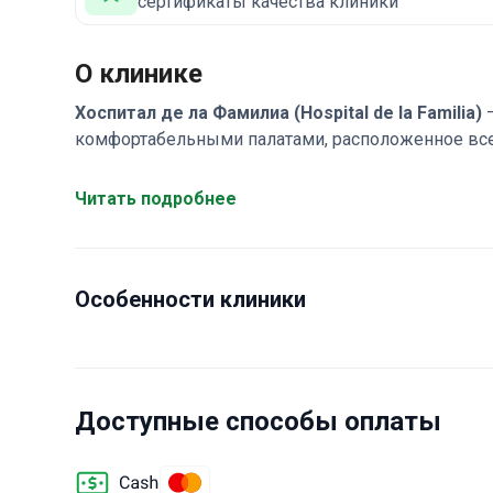
сертификаты качества клиники
О клинике
Хоспитал де ла Фамилиа (Hospital de la Familia)
—
комфортабельными палатами, расположенное всег
(Калифорния, США) и Мехикали (Баха-Калифорния,
цен и высокого качества хирургических результ
Читать подробнее
которым требуется передовое лечение в области 
других медицинских направлений.
Особенности клиники
Доступные способы оплаты