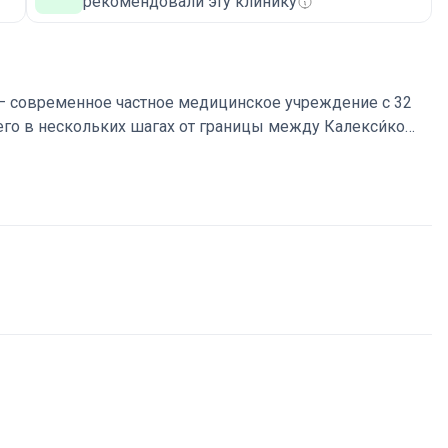
рекомендовали эту клинику
 современное частное медицинское учреждение с 32
о в нескольких шагах от границы между Калекси́ко
 Мексика). Госпиталь известен сочетанием доступных
атов. Здесь принимают международных пациентов,
гастроэнтерологии, кардиохирургии, нейрохирургии и