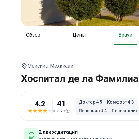
Обзор
Цены
Врачи
Мексика,
Мехикали
Хоспитал де ла Фамилиа
41
4.2
Доктор 4.5
Комфорт 4.3
отзыв
Персонал 4.4
Переводчик 
2 аккредитации