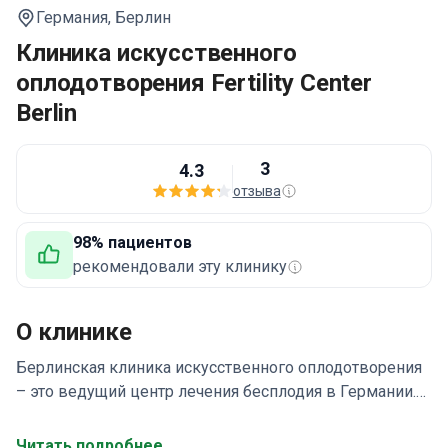
Германия,
Берлин
Клиника искусственного
оплодотворения Fertility Center
Berlin
3
4.3
отзыва
98% пациентов
рекомендовали эту клинику
О клинике
Берлинская клиника искусственного оплодотворения
– это ведущий центр лечения бесплодия в Германии.
Специалисты центра проводят такие виды лечения:
гоpмональная терапия обоих партнеров;
Читать подробнее