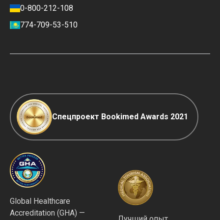
Политика отзывов
0-800-212-108
Карьера
Финансовая политика
774-709-53-510
Контакты
Условия оплаты и внесения
депозита
Политика ранжирования клиник
COVID-19: правила
Редакционная политика
Спецпроект Bookimed Awards 2021
Global Healthcare
Accreditation (GHA) —
Лучший опыт