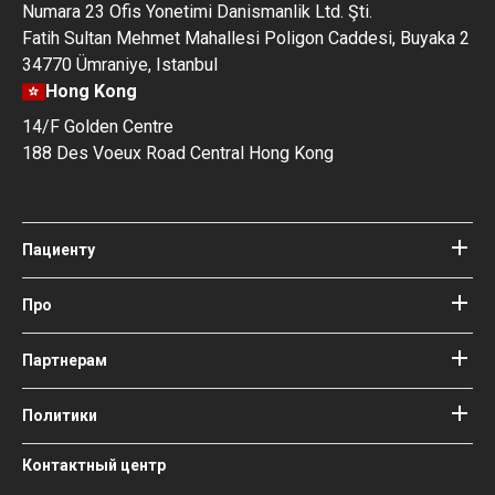
Numara 23 Ofis Yonetimi Danismanlik Ltd. Şti.
Fatih Sultan Mehmet Mahallesi Poligon Caddesi, Buyaka 2
34770 Ümraniye, Istanbul
Hong Kong
14/F Golden Centre
188 Des Voeux Road Central Hong Kong
Пациенту
Клиники
Врачи
Про
Про Bookimed
Блог
Как это работает
Партнерам
Гайды
Добавить клинику
Наши врачи и авторы
Ваши гарантии
Войти как партнер
Политики
Медицинские консультанты
Bookimed
Условия использования
Контактный центр
Общественное влияние и
Политика конфиденциальности
освещение в СМИ