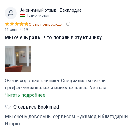
Анонимный отзыв
• Бесплодие
Таджикистан
Отзыв подтвержден.
11 сент. 2019 г.
Мы очень рады, что попали в эту клинику
Очень хорошая клиника. Специалисты очень
профессиональные и внимательные. Уютная
обстановка и очень хорошая атмосфера. Мы очень
Читать подробнее
рады, что попали в эту клинику. Спасибо Букимед за
О сервисе Bookimed
организацию лечения в частности спасибо Игорью.
Мы очень довольны сервисом Букимед и благодарны
Игорю.