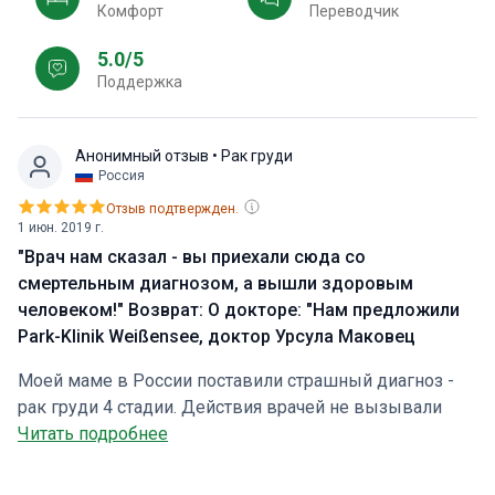
Комфорт
Переводчик
5.0/5
Поддержка
Анонимный отзыв
• Рак груди
Россия
Отзыв подтвержден.
1 июн. 2019 г.
"Врач нам сказал - вы приехали сюда со
смертельным диагнозом, а вышли здоровым
человеком!" Возврат: О докторе: "Нам предложили
Park-Klinik Weißensee, доктор Урсула Маковец
Моей маме в России поставили страшный диагноз -
рак груди 4 стадии. Действия врачей не вызывали
доверия, поэтому мы обратились в Bookimed для
Читать подробнее
подбора клиники и доктора. Нам предложили клинику
Park-Klinik, доктор Ursula Makowiec. Мама прошла 3х