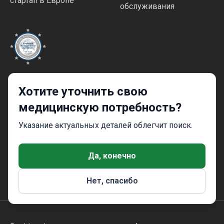
стартап в Европе
обслуживания
Высокие стандарты
Хотите уточнить свою
качества и безопасности
медицинскую потребность?
Указание актуальных деталей облегчит поиск.
Да, конечно
Безопасное и быстрое использование сайта
Нет, спасибо