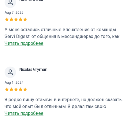
Aug 7, 2025
У меня остались отличные впечатления от команды
Servi Digest: от общения в мессенджерах до того, как
радушно меня встретили на ресепшене — все прошло
Читать подробнее
очень гладко. Доктор Росси Сильва была невероятно
полезна и учла все детали, необходимые для решения
моего случая. У меня был очень быстрый и
Nicolas Gryman
беспроблемный опыт: анализы были назначены в
течение 24 часов после консультации. Очень
Aug 1, 2024
рекомендую всем.
Я редко пишу отзывы в интернете, но должен сказать,
что мой опыт был отличным. Я делал там свою
первую эндоскопию. Я немного нервничал, но все
Читать подробнее
прошло очень гладко. Администратор объяснила мне
все этапы, была очень милой и веселой. Это помогло