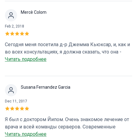
мне расслабиться. Весь процесс прошел гладко,
Mercè Colom
персонал очень профессиональный, я ничего не
почувствовал. Просто устроил себе приятную сиесту.
Feb 2, 2018
Теперь я более чем спокоен, чтобы повторить это
снова :)
Сегодня меня посетила д-р Джемма Кьюксар, и, как и
во всех консультациях, я должна сказать, что она -
отличное профессиональное, хорошо подготовленное,
Читать подробнее
безупречное лечение, доброе, близкое к пациенту и
обладающее способностью к сочувствию и
преданности делу. очень помогаю в улучшении моего
Susana Fernandez Garcia
здоровья ... Большое спасибо, доктор, а также всей
команде Servidigest ... С уважением, Mercè Colom
Dec 11, 2017
Я был с доктором Йипом. Очень знакомое лечение от
врача и всей команды серверов. Современные
удобства. Изысканное лечение
Читать подробнее