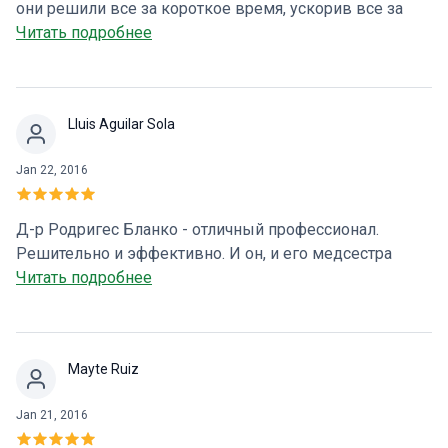
они решили все за короткое время, ускорив все за
очень короткое время. Очень профессиональные
Читать подробнее
врачи и медсестры. Спасибо повторюсь
Lluis Aguilar Sola
Jan 22, 2016
Д-р Родригес Бланко - отличный профессионал.
Решительно и эффективно. И он, и его медсестра
Монтсе всегда обеспечивали мне безопасность и
Читать подробнее
спокойствие. Большое вам спасибо.
Mayte Ruiz
Jan 21, 2016