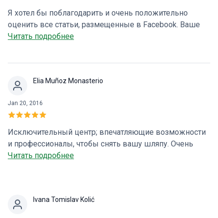
Я хотел бы поблагодарить и очень положительно
оценить все статьи, размещенные в Facebook. Ваше
внимание и близость к пациенту непобедимы.
Читать подробнее
Спасибо Центр Servidigest настоятельно
рекомендуется :)
Elia Muñoz Monasterio
Jan 20, 2016
Исключительный центр; впечатляющие возможности
и профессионалы, чтобы снять вашу шляпу. Очень
положительный опыт.
Читать подробнее
Ivana Tomislav Kolić