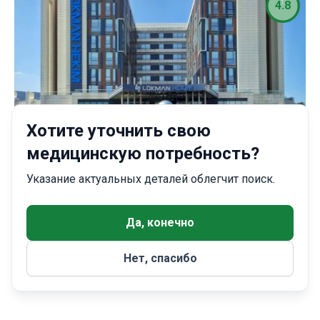
4.8
Хотите уточнить свою
Турция, Стамбул
медицинскую потребность?
Госпиталь Локман Хеким Стамбул (Lokman Hekim
Istanbul)
Указание актуальных деталей облегчит поиск.
Смотреть все клиники
Да, конечно
Страны для лечения
Нет, спасибо