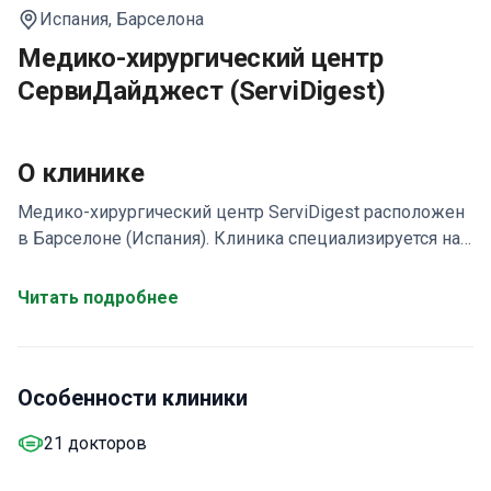
Испания,
Барселона
Медико-хирургический центр
СервиДайджест (ServiDigest)
О клинике
Медико-хирургический центр ServiDigest расположен
в Барселоне (Испания). Клиника специализируется на
комплексном обслуживании пациентов с
нарушениями метаболизма, пищеварительной
Читать подробнее
системы в целом и ожирением. Больница предлагает
персональный подход в диагностике, профилактике и
лечении различных заболеваний уже более 40 лет.
Особенности клиники
Профильные направления медучреждения: общая и
метаболическая хирургия; бариатрия; диетология;
21 докторов
гастроэнтерология; эндоскопия пищеварительной
системы и капсульная эндоскопия; функциональная