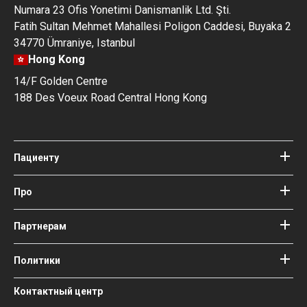
Numara 23 Ofis Yonetimi Danismanlik Ltd. Şti.
Fatih Sultan Mehmet Mahallesi Poligon Caddesi, Buyaka 2
34770 Ümraniye, Istanbul
Hong Kong
14/F Golden Centre
188 Des Voeux Road Central Hong Kong
Пациенту
Клиники
Врачи
Про
Про Bookimed
Блог
Как это работает
Партнерам
Гайды
Добавить клинику
Наши врачи и авторы
Ваши гарантии
Войти как партнер
Политики
Медицинские консультанты
Bookimed
Условия использования
Контактный центр
Общественное влияние и
Политика конфиденциальности