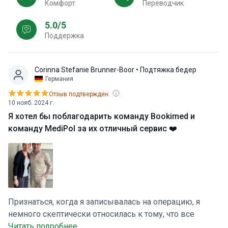
Комфорт
Переводчик
5.0/5
Поддержка
Corinna Stefanie Brunner-Boor
• Подтяжка бедер
Германия
Отзыв подтвержден.
10 нояб. 2024 г.
Я хотел бы поблагодарить команду Bookimed и
команду MediPol за их отличный сервис ❤️
Признаться, когда я записывалась на операцию, я
немного скептически относилась к тому, что все
пройдет хорошо. В конце концов, все делалось через
Читать подробнее