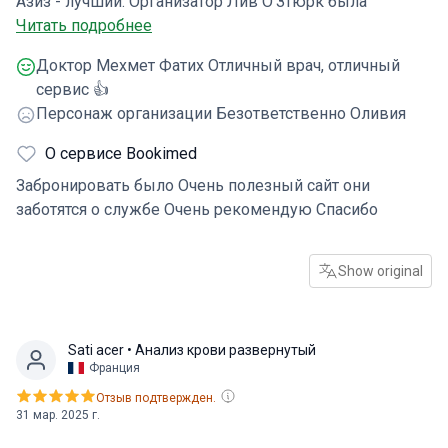
Азиз - лучший. Организатор Лив О'Зтюрк была
обслуживание ❤️.
непрофессиональна, она не организовала транспорт в
Читать подробнее
первый день, я ждал транспорт 45 минут в холле, она
Доктор Мехмет Фатих Отличный врач, отличный
была безответственна за все остальные вещи
сервис 👍
Отличный Front Office был груб.
Персонаж организации Безответственно Оливия
О сервисе Bookimed
Забронировать было Очень полезный сайт они
заботятся о службе Очень рекомендую Спасибо
Show original
Sati acer
• Анализ крови развернутый
Франция
Отзыв подтвержден.
31 мар. 2025 г.