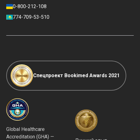
освещение в СМИ
Политика отзывов
0-800-212-108
Карьера
Финансовая политика
774-709-53-510
Контакты
Условия оплаты и внесения
депозита
Политика ранжирования клиник
COVID-19: правила
Редакционная политика
Спецпроект Bookimed Awards 2021
Global Healthcare
Accreditation (GHA) —