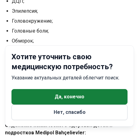
ДЦП;
Эпилепсия;
Головокружение;
Головные боли;
Обморок;
Нарушения сна;
Хотите уточнить свою
Младенцы из группы высокого риска
медицинскую потребность?
(преждевременные, трудные роды и т. д.,
последующее наблюдение);
Указание актуальных деталей облегчит поиск.
Задержка развития и речи;
Врожденные метаболические и генетические
Да, конечно
нарушения, поражающие нервную систему;
Нет, спасибо
Расстройство аутистического спектра.
Отделение психического здоровья детей и
подростков Medipol Bahçelievler: