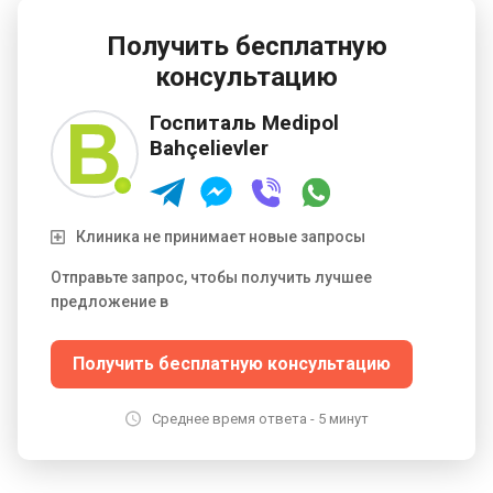
Расположенная в стамбульском районе
Бахчелиевлер, клиника обслуживает пациентов со
Получить бесплатную
всего мира, способствуя развитию медицинского
консультацию
туризма. Медицинский центр принимает детей и
взрослых. Ежегодного клинику выбирают 600000
Госпиталь Medipol
пациентов. Большинство пациентов клиники —
Bahçelievler
жители таких регионов: Европа и Содружество наций,
арабоязычные страны и русскоязычные страны.
Клиника не принимает новые запросы
Отправьте запрос, чтобы получить лучшее
предложение в
Получить бесплатную консультацию
Среднее время ответа - 5 минут