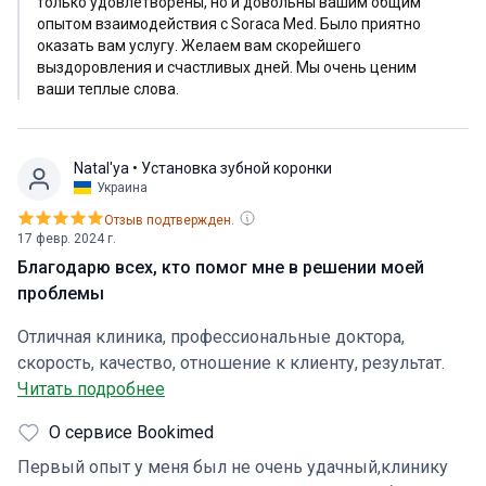
только удовлетворены, но и довольны вашим общим
прибыл с опозданием, но Валерия и доктор дождались
опытом взаимодействия с Soraca Med. Было приятно
меня. Были произведены все процедуры,
оказать вам услугу. Желаем вам скорейшего
выздоровления и счастливых дней. Мы очень ценим
необходимые для изготовления коронки. И 21 марта к
ваши теплые слова.
15:00 коронка была изготовлена и мне назначили в это
время термин. Мне была установлена коронка.
Никаких воспалений, болей после установки коронки
Natal'ya
• Установка зубной коронки
не было. Всё просто восхитительно. Ещё раз огромное
Украина
спасибо Кристине, Валерии и доктору Göksel Kalyaz за
Отзыв подтвержден.
профессионализм. Я с уверенностью рекомендую
17 февр. 2024 г.
всем, кому необходима данная помощь, обращаться к
Благодарю всех, кто помог мне в решении моей
координатору Bookimed Кристине, координатору
проблемы
Валерии и доктору Göksel Kalyaz стоматологической
клиники SoracaMed в Анталии. За отдельную плату
Отличная клиника, профессиональные доктора,
предоставляется трансфер(дешевле чем такси).
скорость, качество, отношение к клиенту, результат.
Станислав. Латвия. 21 марта 2024 года.
Благодарю всех,кто помог мне в решении моей
Читать подробнее
проблемы. Особая благодарность Ольге,за то что
О сервисе Bookimed
посоветовала мне клинику Soraca med, Я осталась
довольна результатом. Желаю только процветания.
Первый опыт у меня был не очень удачный,клинику