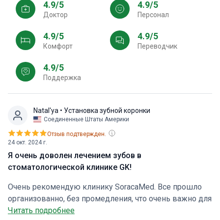
4.9/5
4.9/5
Доктор
персонал
4.9/5
4.9/5
Комфорт
Переводчик
4.9/5
Поддержка
Natal'ya
• Установка зубной коронки
Соединенные Штаты Америки
Отзыв подтвержден.
24 окт. 2024 г.
Я очень доволен лечением зубов в
стоматологической клинике GK!
Очень рекомендую клинику SoracaMed. Все прошло
организованно, без промедления, что очень важно для
человека, приехавшего за медицинскими услугами из
Читать подробнее