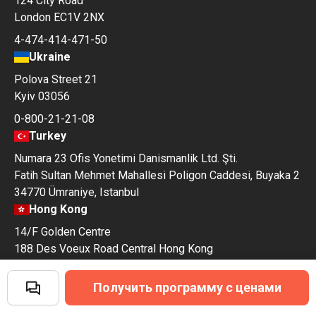
124 City Road
London EC1V 2NX
4-474-414-471-50
Ukraine
Polova Street 21
Kyiv 03056
0-800-21-21-08
Turkey
Numara 23 Ofis Yonetimi Danismanlik Ltd. Şti.
Fatih Sultan Mehmet Mahallesi Poligon Caddesi, Buyaka 2
34770 Ümraniye, Istanbul
Hong Kong
14/F Golden Centre
188 Des Voeux Road Central Hong Kong
Получить программу с ценами
Пациенту