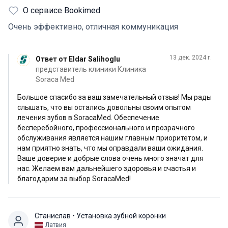
другой страны. Квалификация и отношение
О сервисе Bookimed
медицинского персонала, доктора выше всяческих
похвал. Есть услуги координатора- переводчика, что
Очень эффективно, отличная коммуникация
так облегчает процесс. Сумма за услуги была также
самая, что и была озвучена в переписке до моего
13 дек. 2024 г.
Ответ от Eldar Salihoglu
прибытия в страну. Ценю, что не было навязывания
представитель клиники Клиника
ненужного дорогостоящего сервиса, все только по
Soraca Med
существу. Клиника чистая, стильная, вызывает
Большое спасибо за ваш замечательный отзыв! Мы рады
доверие. Огромное спасибо всей команде SoracaMed!
слышать, что вы остались довольны своим опытом
Удачи и процветания I am so happy with my dental
лечения зубов в SoracaMed. Обеспечение
treatment at the Soraca Med Clinic! I would like to
бесперебойного, профессионального и прозрачного
emphasize very efficient work of the team. I came from
обслуживания является нашим главным приоритетом, и
another country and it took me literally 2 brief visits to have
нам приятно знать, что мы оправдали ваши ожидания.
Ваше доверие и добрые слова очень много значат для
a job done! The doctor and all the medical personnel is
нас. Желаем вам дальнейшего здоровья и счастья и
highly qualified, very friendly, great attitude , great bedside
благодарим за выбор SoracaMed!
manners. No forcing unnecessary expensive treatments,
everything was up to the point. No hidden charges,
everything related to pricing was very transparent since the
Станислав
• Установка зубной коронки
beginning. The clinic is super clean. They have a Russian-
Латвия