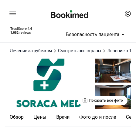
Безопасность пациента
Лечение за рубежом
Смотреть все страны
лечение в Ту
Показать все фото
Обзор
Цены
Врачи
Фото до и после
Се