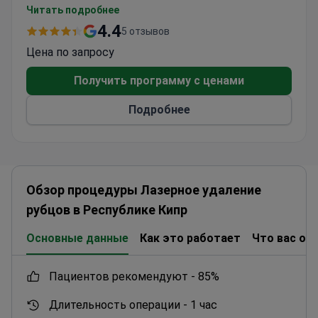
хирургии, медицинских обследованиях и
Читать подробнее
ядерной медицине, предоставляя услуги
4.4
5 отзывов
исключительно взрослым пациентам. Ежегодно
Цена по запросу
около 13 700 пациентов выбирают Немецкий
медицинский институт для получения
Получить программу с ценами
медицинской помощи. Большинство пациентов
Подробнее
приезжают из стран СНГ, Европы, Содружества
и других регионов.
Обзор процедуры Лазерное удаление
рубцов в Республике Кипр
Основные данные
Как это работает
Что вас ож
пациентов рекомендуют -
85%
Длительность операции -
1 час