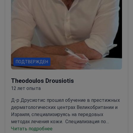
ПОДТВЕРЖДЕН
Theodoulos Drousiotis
12 лет опыта
Д-р Друсиотис прошел обучение в престижных
дерматологических центрах Великобритании и
Израиля, специализируясь на передовых
методах лечения кожи.
Специализация по
дерматологии в Медицинском центре Шиба и
Читать подробнее