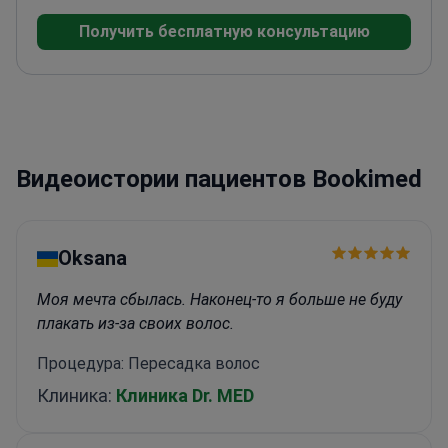
Институте Святого Иоанна
Опыт работы в
Получить бесплатную консультацию
клиниках по лечению рака кожи и проведении
малых хирургических вмешательств
Член
Европейской академии дерматологии и
венерологии
Клинический преподаватель
дерматологии в Королевском колледже
Лондона
Видеоистории пациентов Bookimed
Oksana
Моя мечта сбылась. Наконец-то я больше не буду
плакать из-за своих волос.
Процедура: Пересадка волос
Клиника:
Клиника Dr. MED