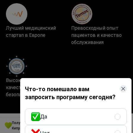
Лучший медицинский
Превосходный опыт
стартап в Европе
пациентов и качество
обслуживания
Высокие стандарты
качества и
Что-то помешало вам
безопасности
запросить программу сегодня?
Да
Получите программу по Лазерное удаление рубцов в Республике
Кипр по лучшей цене
Безопасное и быстрое использование сайта