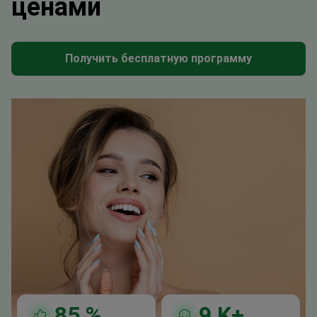
ценами
Получить бесплатную программу
85
%
9
K+