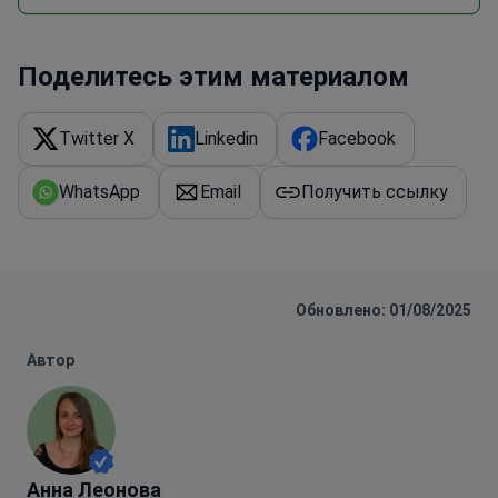
Поделитесь этим материалом
Twitter X
Linkedin
Facebook
WhatsApp
Email
Получить ссылку
Обновлено: 01/08/2025
Автор
Анна Леонова
Анна Леонова