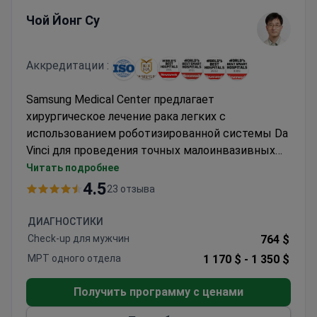
Чой Йонг Су
Аккредитации :
Samsung Medical Center предлагает
хирургическое лечение рака легких с
использованием роботизированной системы Da
Vinci для проведения точных малоинвазивных
операций. Стоимость процедуры обычно
Читать подробнее
составляет от 10 000 до 24 400 долларов США.
4.5
23 отзыва
Доктор Йонг Су Чой, торакальный хирург с
обширным опытом проведения операций при
ДИАГНОСТИКИ
раке легких, возглавляет хирургическую
Check-up для мужчин
764 $
команду в этой больнице президентского
МРТ одного отдела
1 170 $ -
1 350 $
уровня.
Получить программу с ценами