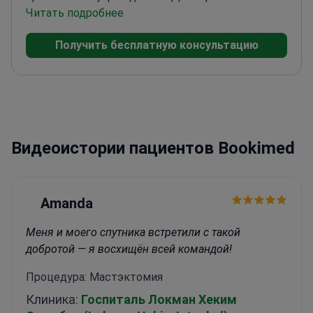
степень доктора медицины (M.D.) из Сеульского
Читать подробнее
национального университета, Колледж
Получить бесплатную консультацию
медицины, и степень магистра хирургии (M.S.)
из того же учреждения. Кроме того, доктор
получил степень бакалавра наук (B.S.) в области
биологических наук в Корейском передовом
институте науки и технологий (KAIST) и степень
доктора философии (Ph.D.) в области хирургии в
Видеоистории пациентов Bookimed
аспирантуре Сеульского национального
университета.<\/p>
Amanda
Меня и моего спутника встретили с такой
добротой — я восхищён всей командой!
Процедура: Мастэктомия
Клиника:
Госпиталь Локман Хеким