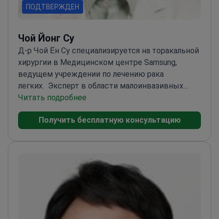
ПОДТВЕРЖДЕН
Чой Йонг Су
Д-р Чой Ён Су специализируется на торакальной
хирургии в Медицинском центре Samsung,
ведущем учреждении по лечению рака
легких.
Эксперт в области малоинвазивных
операций при раке легких
Читать подробнее
Работает в одном из
лучших медицинских центров Южной
Получить бесплатную консультацию
Кореи
Фокусируется на прецизионных методах
для достижения оптимальных результатов
лечения пациентов