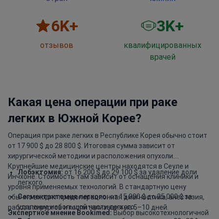
6
K+
3
K+
отзывов
квалифицированных
врачей
Какая цена операции при раке
легких в Южной Корее?
Операция при раке легких в Республике Корея обычно стоит
от 17 900 $ до 28 800 $. Итоговая сумма зависит от
хирургической методики и расположения опухоли.
Крупнейшие медицинские центры находятся в Сеуле и
Лобэктомия:
от 16 200 $ до 29 100 $ за удаление доли
Инчхоне. Стоимость там зависит от оснащения клиники и
легкого.
уровня применяемых технологий. В стандартную цену
Сегментэктомия легкого:
от 15 000 $ до 25 000 $ за
обычно входят предоперационная диагностика, анестезия,
удаление небольшой части легкого.
работа хирургов и госпитализация на 5–10 дней.
Экспертное мнение Bookimed:
Выбор высокотехнологичной