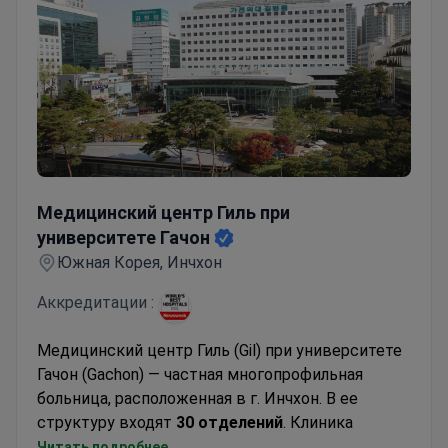
Медицинский центр Гиль при университете Гачон
Медицинский центр Гиль при
университете Гачон
Южная Корея, Инчхон
Аккредитации :
Медицинский центр Гиль (Gil) при университете
Гачон (Gachon) — частная многопрофильная
больница, расположенная в г. Инчхон. В ее
структуру входят
30 отделений
. Клиника
специализируется на онкологии, неврологии,
Читать подробнее