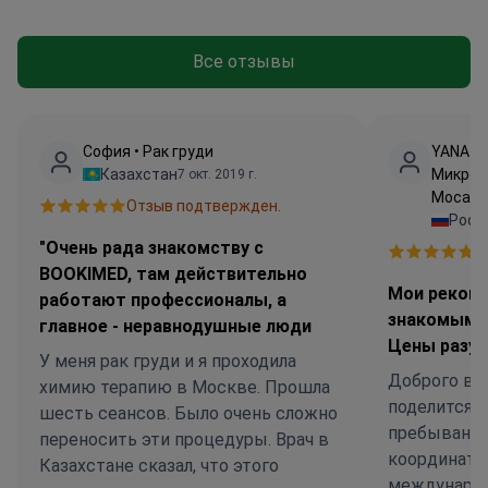
Все отзывы
София • Рак груди
YANA Tk
Казахстан
Микрох
7 окт. 2019 г.
Моса
Отзыв подтвержден.
Росс
"Очень рада знакомству с
О
BOOKIMED, там действительно
Мои рекоме
работают профессионалы, а
знакомым т
главное - неравнодушные люди
Цены разу
У меня рак груди и я проходила
Доброго вр
химию терапию в Москве. Прошла
поделится 
шесть сеансов. Было очень сложно
пребывании 
переносить эти процедуры. Врач в
координато
Казахстане сказал, что этого
международ