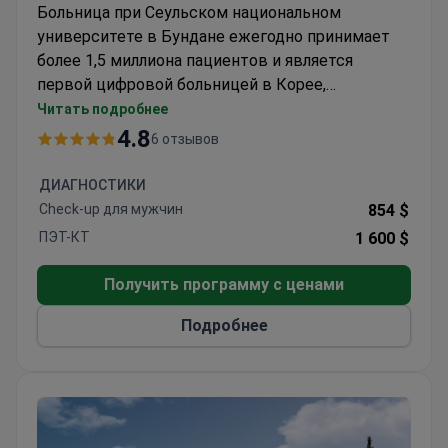
Больница при Сеульском национальном
университете в Бундане ежегодно принимает
более 1,5 миллиона пациентов и является
первой цифровой больницей в Корее,
использующей систему BESTcare для
Читать подробнее
повышения безопасности. Операция по поводу
4.8
6 отзывов
рака легких обычно стоит около 27 000
долларов.
ДИАГНОСТИКИ
Check-up для мужчин
854 $
ПЭТ-КТ
1 600 $
Получить программу с ценами
Подробнее