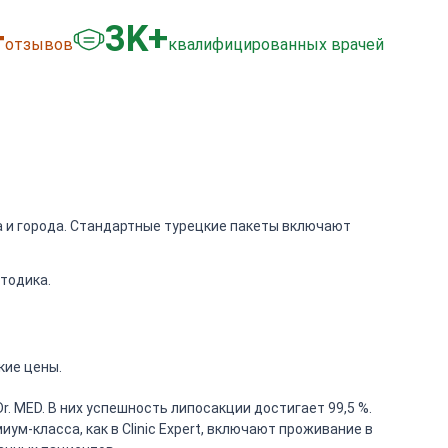
+
3
K+
отзывов
квалифицированных врачей
га и города. Стандартные турецкие пакеты включают
тодика.
кие цены.
r. MED. В них успешность липосакции достигает 99,5 %.
-класса, как в Clinic Expert, включают проживание в