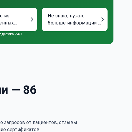
о из
Не знаю, нужно
ленных
больше информации о
в
клиниках
ддержка 24/7
и — 86
тво запросов от пациентов, отзывы
чие сертификатов.