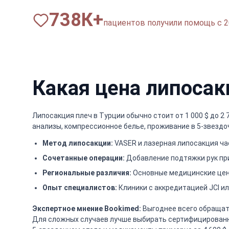
820
К+
пациентов получили помощь с 2
Какая цена липосак
Липосакция плеч в Турции обычно стоит от 1 000 $ до 2
анализы, компрессионное белье, проживание в 5-звездо
Метод липосакции:
VASER и лазерная липосакция ча
Сочетанные операции:
Добавление подтяжки рук при
Региональные различия:
Основные медицинские цент
Опыт специалистов:
Клиники с аккредитацией JCI ил
Экспертное мнение Bookimed:
Выгоднее всего обращатьс
Для сложных случаев лучше выбирать сертифицированных