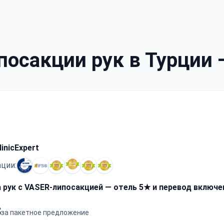
осакции рук в Турции 
inicExpert
ции:
рук с VASER-липосакцией — отель 5★ и перевод включ
$
за пакетное предложение