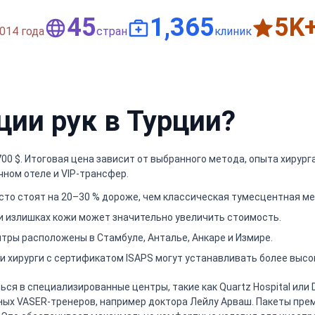
50
1,500
6
K
014 года
стран
клиник
ции рук в Турции?
 700 $. Итоговая цена зависит от выбранного метода, опыта хирур
чном отеле и VIP-трансфер.
сто стоят на 20–30 % дороже, чем классическая тумесцентная ме
 излишках кожи может значительно увеличить стоимость.
ры расположены в Стамбуле, Анталье, Анкаре и Измире.
и хирурги с сертификатом ISAPS могут устанавливать более высо
я в специализированные центры, такие как Quartz Hospital или D
 VASER-тренеров, например доктора Лейлу Арваш. Пакеты премиум