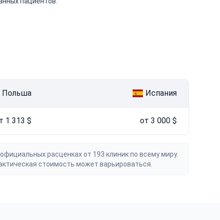
анных пациентов.
Польша
Испания
т 1 313 $
от 3 000 $
официальных расценках от 193 клиник по всему миру.
актическая стоимость может варьироваться.