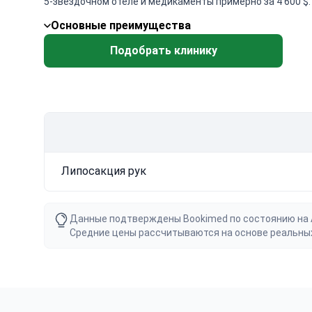
5-звездочном отеле и медикаменты примерно за 4 600 
Основные преимущества
Подобрать клинику
Липосакция рук
Данные подтверждены Bookimed по состоянию на Au
Средние цены рассчитываются на основе реальны