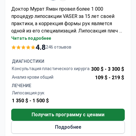
Доктор Мурат Яман провел более 1 000
процедур липосакции VASER за 15 лет своей
практики, а коррекция формы рук является
одной из его специализаций. Липосакция плеч в
этой аккредитованной JCI клинике обычно
Читать подробнее
стоит около €1 500 — эта сумма, как правило,
4.8
246 отзывов
включает процедуру VASER, 1 ночь пребывания
в стационаре, проживание в отеле, трансфер и
ДИАГНОСТИКИ
полный послеоперационный уход. Клиника
Консультация пластического хирурга
300 $ -
3 300 $
имеет сертификаты JCI и ISO 9001, а уровень
Анализ крови общий
109 $ -
219 $
рекомендаций пациентов составляет 94% на
ЛЕЧЕНИЕ
основе более чем 149 отзывов. Доктор Яман
Липосакция рук
использует исключительно технологию VASER
1 350 $ -
1 500 $
для точного удаления жира с эффектом
подтяжки кожи.
Получить программу с ценами
Подробнее