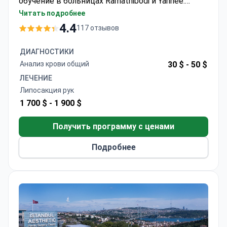
обучение в больницах Ramathibodi и Yanhee.
Липосакция плеч обычно стоит около 1700–1900
Читать подробнее
долларов. Клиника сообщает о 96% успехе
4.4
117 отзывов
операций по абдоминопластике и ежегодно
принимает более 4000 пациентов.
ДИАГНОСТИКИ
Анализ крови общий
30 $ -
50 $
ЛЕЧЕНИЕ
Липосакция рук
1 700 $ -
1 900 $
Получить программу с ценами
Подробнее