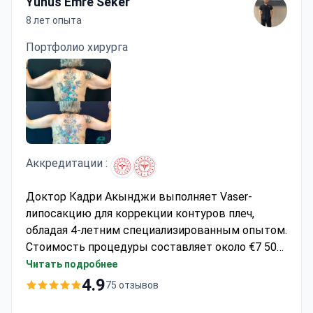
Yunus Emre Seker
8 лет опыта
Портфолио хирурга
Аккредитации :
Доктор Кадри Акынджи выполняет Vaser-
липосакцию для коррекции контуров плеч,
обладая 4-летним специализированным опытом.
Стоимость процедуры составляет около €7 500
— обычно в эту сумму включены операция, 5
Читать подробнее
ночей в отдельной палате, VIP-трансфер и
4.9
75 отзывов
последующее наблюдение. Доктор Акынджи