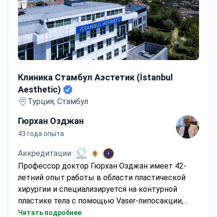
Клиника Стамбул Аэстетик (İstanbul Aesthetic)
Клиника Стамбул Аэстетик (İstanbul
Aesthetic)
Турция, Стамбул
Гюрхан Озджан
43 года опыта
Аккредитации :
Профессор доктор Гюрхан Озджан имеет 42-
летний опыт работы в области пластической
хирургии и специализируется на контурной
пластике тела с помощью Vaser-липосакции,
сертифицированной FDA. Стоимость процедуры
Читать подробнее