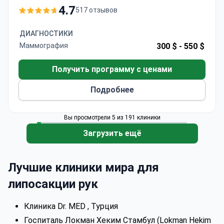
может составлять около 2350 евро; обычно она
4.7
517 отзывов
включает операцию, 1 день пребывания в
стационаре, 4–5 ночей в 4-звездочном отеле,
ДИАГНОСТИКИ
трансферы, анализы и последующее
Маммография
300 $ -
550 $
наблюдение. Профессор доктор Озджан,
основатель и председатель (кафедры)
Получить программу с ценами
Университета Башкент, является членом TSAPS,
Подробнее
ESPRAS и EBOPRAS. Клиника имеет рейтинг
4,7/5 при 94% рекомендаций пациентов.
Вы просмотрели 5 из 191 клиники
Загрузить ещё
Лучшие клиники мира для
липосакции рук
Клиника Dr. MED , Турция
Госпиталь Локман Хеким Стамбул (Lokman Hekim