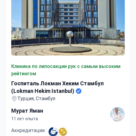
Госпиталь Локман Хеким Стамбул (Lokman Hekim Istan
Клиника по липосакции рук с самым высоким
рейтингом
Госпиталь Локман Хеким Стамбул
(Lokman Hekim Istanbul)
Турция, Стамбул
Мурат Яман
11 лет опыта
Аккредитации :