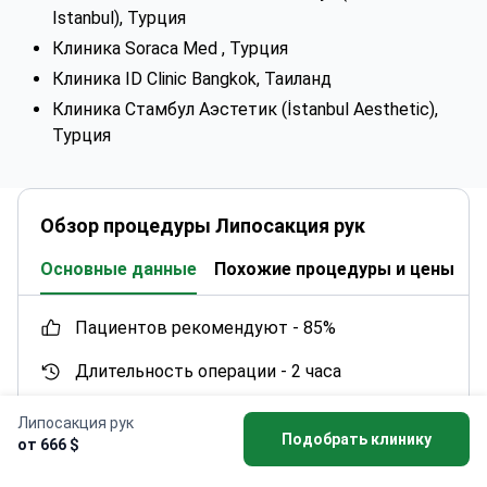
Istanbul), Турция
Клиника Soraca Med , Турция
Клиника ID Clinic Bangkok, Таиланд
Клиника Стамбул Аэстетик (İstanbul Aesthetic),
Турция
Обзор процедуры Липосакция рук
Основные данные
Похожие процедуры и цены
К
пациентов рекомендуют -
85%
Длительность операции -
2 часа
Время пребывания в стране -
2 дня
Липосакция рук
Подобрать клинику
от 666 $
Реабилитация -
7 дней