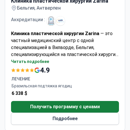
Клиника пластической хирургии Zarina
Бельгия, Антверпен
Аккредитации :
Клиника пластической хирургии Zarina
— это
частный медицинский центр с одной
специализацией в Вилворде, Бельгия,
специализирующийся на пластической хирургии,
эстетической медицине и косметологии.
Читать подробнее
Клиника принимает как взрослых, так и детей и
4.9
ежегодно обслуживает около 200 пациентов.
ЛЕЧЕНИЕ
Чаще всего клинику посещают пациенты из
Бразильская подтяжка ягодиц
Европы, стран Содружества, Балкан и
6 338 $
государств Лиги арабских стран.
Получить программу с ценами
Подробнее