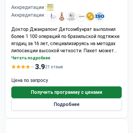
Аккредитации :
Аккредитации :
Доктор Джакрапонг Детсомбунрат выполнил
более 1 100 операций по бразильской подтяжке
ягодиц за 16 лет, специализируясь на методах
липосакции высокой четкости. Пакет может
стоить около 5 000 долларов — обычно он
Читать подробнее
включает операцию, общий наркоз,
3.9
21 отзыв
предоперационные тесты, 1 день пребывания в
больнице и 6 месяцев последующего
Цена по запросу
наблюдения. Asia Cosmetic Hospital имеет
Получить программу с ценами
аккредитации JCI и ISO, с рейтингом 4,2/5 от
пациентов. Доктор Детсомбунрат имеет
Подробнее
сертификат ISAPS и возглавляет программу
контурной пластики тела в больнице.