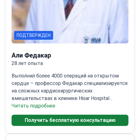
ПОДТВЕРЖДЕН
Али Федакар
28 лет опыта
Выполнил более 4000 операций на открытом
сердце – профессор Федакар специализируется
на сложных кардиохирургических
вмешательствах в клинике Hisar Hospital
Intercontinental.
Читать подробнее
Эксперт в области
малоинвазивных методов
Получить бесплатную консультацию
кардиохирургии
Выполнил 8 операций по
пересадке сердца в качестве ведущего
хирурга
Основал отделения сердечно-