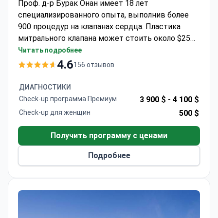
Проф. д-р Бурак Онан имеет 18 лет
специализированного опыта, выполнив более
900 процедур на клапанах сердца. Пластика
митрального клапана может стоить около $25
000–35 000 в зависимости от выбранного
Читать подробнее
метода, обычно эта цена включает операцию,
4.6
156 отзывов
пребывание в отделении интенсивной терапии
(ОИТ) и эхокардиографический мониторинг.
ДИАГНОСТИКИ
Будучи членом группы роботизированной
Check-up программа Премиум
3 900 $ -
4 100 $
хирургии EACTS, он является автором 150
Check-up для женщин
500 $
научных публикаций. Клиника Memorial
Bahçelievler имеет сертификаты JCI и ISO, а
Получить программу с ценами
также эко-дизайн LEED Platinum. Клиника
предоставляет трансфер из аэропорта и услуги
Подробнее
переводчика.