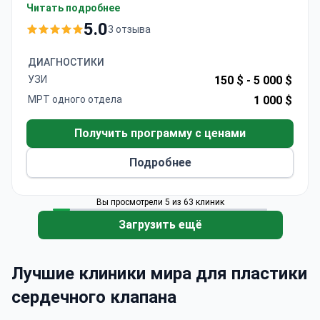
Treats around 2,000 patients each year.
Читать подробнее
5 doctors form a small, focused team.
5.0
3 отзыва
A single-department clinic dedicated entirely to
rehabilitation.
ДИАГНОСТИКИ
УЗИ
150 $ -
5 000 $
МРТ одного отдела
1 000 $
Получить программу с ценами
Подробнее
Вы просмотрели 5 из 63 клиник
Загрузить ещё
Лучшие клиники мира для пластики
сердечного клапана