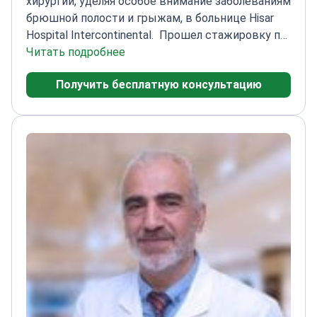
хирургии, уделяя особое внимание заболеваниям
брюшной полости и грыжам, в больнице Hisar
Hospital Intercontinental.
Прошел стажировку по
детской хирургии в Университете
Читать подробнее
Эрджиес
Опубликовал 3 статьи в
Получить бесплатную консультацию
международных рецензируемых
журналах
Представил 13 докладов на
международных научных конференциях
Области
специализации включают лечение грыж и боли
в животе