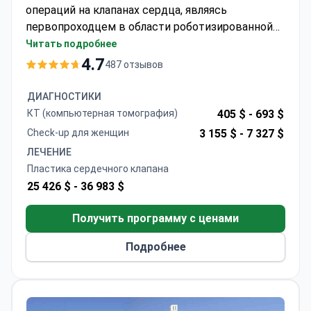
операций на клапанах сердца, являясь
первопроходцем в области роботизированной
пластики митрального клапана. Реконструкция
Читать подробнее
митрального клапана может стоить около 40
4.7
487 отзывов
000 € — эта сумма обычно включает
малоинвазивное вмешательство, пребывание в
ДИАГНОСТИКИ
стационаре в течение 7–10 дней, диагностику и
КТ (компьютерная томография)
405 $ -
693 $
послеоперационный мониторинг.
Check-up для женщин
3 155 $ -
7 327 $
Аккредитованный JCI госпиталь Текнон
ЛЕЧЕНИЕ
сочетает в себе международные стандарты
Пластика сердечного клапана
безопасности и экспертные знания доктора
25 426 $ -
36 983 $
Руйры в области сохранения нативных
клапанов.
Получить программу с ценами
Подробнее