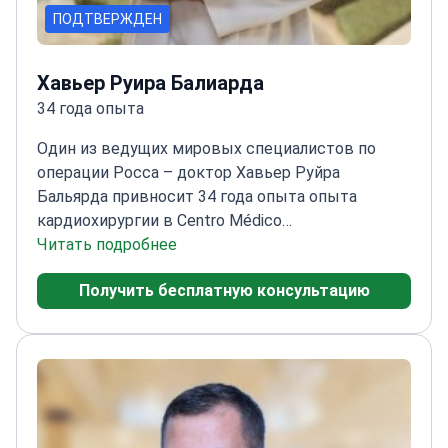
ПОДТВЕРЖДЕН
Хавьер Руира Балиарда
34 года опыта
Один из ведущих мировых специалистов по
операции Росса – доктор Хавьер Руйра
Бальярда привносит 34 года опыта опыта
кардиохирургии в Centro Médico
Teknon.
Читать подробнее
Специализируется на торакальной и
сердечно-сосудистой хирургии, включая
Получить бесплатную консультацию
трансплантацию сердца
Пионер в области
малоинвазивных методов хирургии сердечных
клапанов
Доцент кафедры хирургии
Автономного университета Барселоны
Член
Европейского общества кардиоторакальных
хирургов