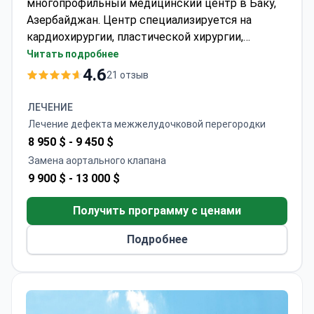
многопрофильный медицинский центр в Баку,
Азербайджан. Центр специализируется на
кардиохирургии, пластической хирургии,
трансплантологии и медицинских
Читать подробнее
обследованиях. Медицинское учреждение
4.6
21 отзыв
принимает взрослых и детей. Основная часть
пациентов приезжает из Европы и стран
ЛЕЧЕНИЕ
Содружества, государств Лиги арабских стран
Лечение дефекта межжелудочковой перегородки
и стран СНГ.
8 950 $ -
9 450 $
Замена аортального клапана
9 900 $ -
13 000 $
Получить программу с ценами
Подробнее