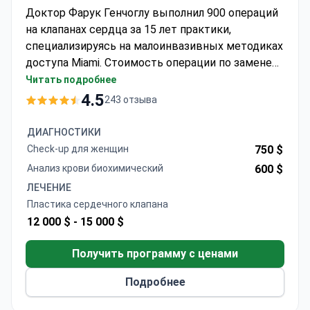
Доктор Фарук Генчоглу выполнил 900 операций
на клапанах сердца за 15 лет практики,
специализируясь на малоинвазивных методиках
доступа Miami. Стоимость операции по замене
клапана составляет около 17 500 $ — обычно эта
Читать подробнее
сумма включает саму процедуру, сердечный
4.5
243 отзыва
клапан, пребывание в стационаре в течение 7–9
дней, диагностику и трансфер. Больница,
ДИАГНОСТИКИ
аккредитованная JCI, предлагает различные
Check-up для женщин
750 $
варианты клапанов, включая биологические
Анализ крови биохимический
600 $
протезы Edwards, Livanova и St. Jude. Доктор
ЛЕЧЕНИЕ
Генчоглу прошел обучение малоинвазивным
Пластика сердечного клапана
кардиохирургическим вмешательствам, уделяя
12 000 $ -
15 000 $
особое внимание косметическим
преимуществам и ускоренному
Получить программу с ценами
восстановлению.
Подробнее