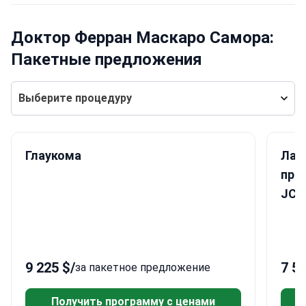
Доктор Ферран Маскаро Самора:
Пакетные предложения
Выберите процедуру
Глаукома
Лаз
пре
JCI
9 225 $
/
7 5
за пакетное предложение
Получить программу с ценами