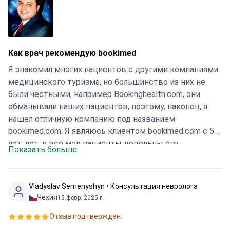
Как врач рекомендую bookimed
Я знакомил многих пациентов с другими компаниями
медицинского туризма, но большинство из них не
были честными, например Bookinghealth.com, они
обманывали наших пациентов, поэтому, наконец, я
нашел отличную компанию под названием
bookimed.com. Я являюсь клиентом bookimed.com с 5
лет. лет, и все мои пациенты довольны его
Показать больше
персоналом и услугами, поэтому, как врач, я
рекомендую bookimed.com по праву выбрать
компанию с гарантией в отношении вашего
Vladyslav Semenyshyn • Консультация невролога
здоровья…. С наилучшими пожеланиями, доктор
Чехия
15 февр. 2025 г.
Мансур.
Отзыв подтвержден.