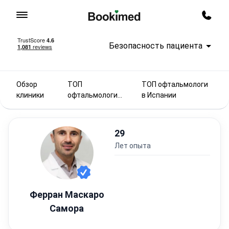
На главную
Заказ
Безопасность пациента
Обзор
ТОП
ТОП офтальмологи
клиники
офтальмологи
в Испании
2025
29
лет опыта
Ферран Маскаро
Самора