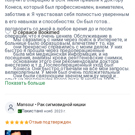
Конеса, который был профессионален, внимателен,
заботлив и. Я чувствовал себя полностью уверенным
в его навыках и способностях. Он был готов
поговорить со мной в любое время до и после
О сервисе Bookimed
операции, что я очень ценила. Обслуживание в
Мы связались с ними через поиск в Интернете, и
больнице было образцовым, впечатляет то, как
они прекрасно справились с моим делом. У них
быстро я прошла через предоперационные
была моя медицинская информация, и на
посещения, анализы крови, рентгеновские снимки,
основании этого они рекомендовали доктора
анестезию и т.д. Послеоперационный уход был
Конеса. Они быстро отвечали на все мои запросы.
великолепным. У меня был очень положительный
Они были связующим звеном между мной и
опыт на протяжении всего пути. Я могу на 100%
Показать больше
доктором Конеса, что было очень полезно.
рекомендовать компанию BookiMed, которая помогла
мне сориентироваться в этом процессе.
Mansour • Рак сигмовидной кишки
Пакистан
8 нояб. 2023 г.
Отзыв подтвержден.