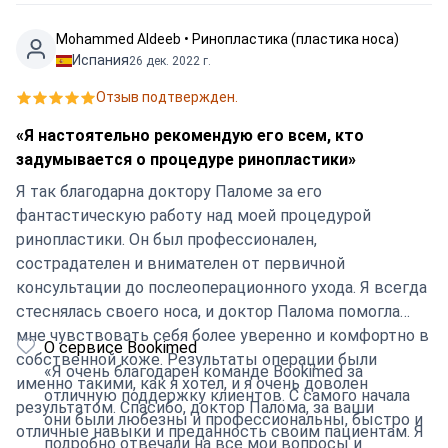
Mohammed Aldeeb • Ринопластика (пластика носа)
Испания
26 дек. 2022 г.
Отзыв подтвержден.
«Я настоятельно рекомендую его всем, кто
задумывается о процедуре ринопластики»
Я так благодарна доктору Паломе за его
фантастическую работу над моей процедурой
ринопластики. Он был профессионален,
сострадателен и внимателен от первичной
консультации до послеоперационного ухода. Я всегда
стеснялась своего носа, и доктор Палома помогла
мне чувствовать себя более уверенно и комфортно в
О сервисе Bookimed
собственной коже. Результаты операции были
«Я очень благодарен команде Bookimed за
именно такими, как я хотел, и я очень доволен
отличную поддержку клиентов. С самого начала
результатом. Спасибо, доктор Палома, за ваши
они были любезны и профессиональны, быстро и
отличные навыки и преданность своим пациентам. Я
подробно отвечали на все мои вопросы и