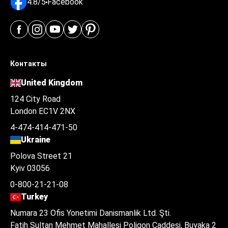
4.8/5
Facebook
Контакты
United Kingdom
124 City Road
London EC1V 2NX
4-474-414-471-50
Ukraine
Polova Street 21
Kyiv 03056
0-800-21-21-08
Turkey
Numara 23 Ofis Yonetimi Danismanlik Ltd. Şti.
Fatih Sultan Mehmet Mahallesi Poligon Caddesi, Buyaka 2