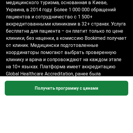
медицинского туризма, основанная в Киеве,
Украина, в 2014 году. Более 1 000 000 обращений
пациентов и сотрудничество с 1 500+
аккредитованными клиниками в 32+ странах. Услуга
бесплатна для пациента – он платит только по цене
клиники, без наценки, а комиссию Bookimed получает
от клиник. Медицински подготовленные
координаторы помогают выбрать проверенную
клинику и врача и сопровождают на каждом этапе
на 10+ языках. Платформа имеет аккредитацию
Global Healthcare Accreditation, ранее была
сертифицирована Temos (2024–2025). Рейтинг 4.6 на
Trustpilot и 4.4 на Google Reviews.
Получить программу с ценами
Информация на сайте не может быть
использована для постановки диагноза,
назначения лечения и не заменяет
приём врача.