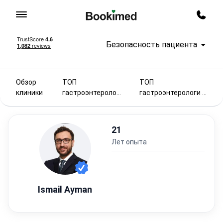
На главную
Заказ
Безопасность пациента
Обзор
ТОП
ТОП
клиники
гастроэнтерологи
гастроэнтерологи в
2025
Италии
21
лет опыта
Ismail Ayman