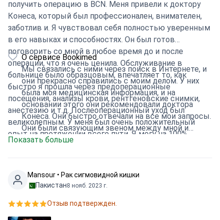
получить операцию в BCN. Меня привели к доктору
Конеса, который был профессионален, внимателен,
заботлив и. Я чувствовал себя полностью уверенным
в его навыках и способностях. Он был готов
поговорить со мной в любое время до и после
О сервисе Bookimed
операции, что я очень ценила. Обслуживание в
Мы связались с ними через поиск в Интернете, и
больнице было образцовым, впечатляет то, как
они прекрасно справились с моим делом. У них
быстро я прошла через предоперационные
была моя медицинская информация, и на
посещения, анализы крови, рентгеновские снимки,
основании этого они рекомендовали доктора
анестезию и т.д. Послеоперационный уход был
Конеса. Они быстро отвечали на все мои запросы.
великолепным. У меня был очень положительный
Они были связующим звеном между мной и
опыт на протяжении всего пути. Я могу на 100%
Показать больше
доктором Конеса, что было очень полезно.
рекомендовать компанию BookiMed, которая помогла
мне сориентироваться в этом процессе.
Mansour • Рак сигмовидной кишки
Пакистан
8 нояб. 2023 г.
Отзыв подтвержден.