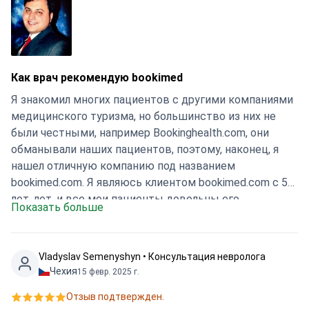
Как врач рекомендую bookimed
Я знакомил многих пациентов с другими компаниями
медицинского туризма, но большинство из них не
были честными, например Bookinghealth.com, они
обманывали наших пациентов, поэтому, наконец, я
нашел отличную компанию под названием
bookimed.com. Я являюсь клиентом bookimed.com с 5
лет. лет, и все мои пациенты довольны его
Показать больше
персоналом и услугами, поэтому, как врач, я
рекомендую bookimed.com по праву выбрать
компанию с гарантией в отношении вашего
Vladyslav Semenyshyn • Консультация невролога
здоровья…. С наилучшими пожеланиями, доктор
Чехия
15 февр. 2025 г.
Мансур.
Отзыв подтвержден.