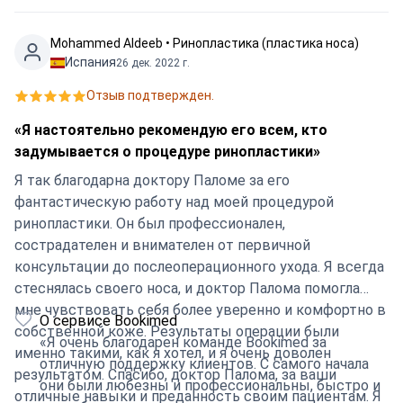
Mohammed Aldeeb • Ринопластика (пластика носа)
Испания
26 дек. 2022 г.
Отзыв подтвержден.
«Я настоятельно рекомендую его всем, кто
задумывается о процедуре ринопластики»
Я так благодарна доктору Паломе за его
фантастическую работу над моей процедурой
ринопластики. Он был профессионален,
сострадателен и внимателен от первичной
консультации до послеоперационного ухода. Я всегда
стеснялась своего носа, и доктор Палома помогла
мне чувствовать себя более уверенно и комфортно в
О сервисе Bookimed
собственной коже. Результаты операции были
«Я очень благодарен команде Bookimed за
именно такими, как я хотел, и я очень доволен
отличную поддержку клиентов. С самого начала
результатом. Спасибо, доктор Палома, за ваши
они были любезны и профессиональны, быстро и
отличные навыки и преданность своим пациентам. Я