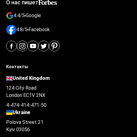
О нас пишет
4.4/5
Google
4.8/5
Facebook
Контакты
United Kingdom
124 City Road
London EC1V 2NX
4-474-414-471-50
Ukraine
Polova Street 21
Kyiv 03056