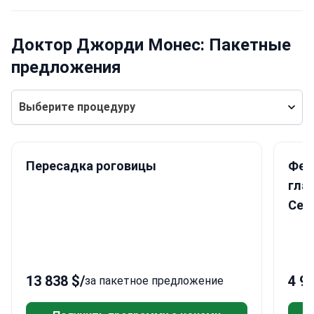
Доктор Джорди Монес: Пакетные
предложения
Выберите процедуру
Пересадка роговицы
Фем
гла
Cen
13 838 $
/
4 9
за пакетное предложение