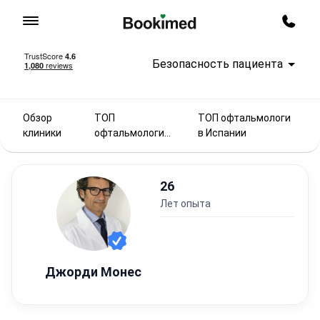
На главную
Заказ
Безопасность пациента
Обзор
ТОП
ТОП офтальмологи
клиники
офтальмологи
в Испании
2025
26
лет опыта
Джорди Монес