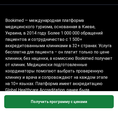
Bookimed — международная платформа
медицинского туризма, основанная в Киеве,
Украина, в 2014 году. Более 1 000 000 обращений
пациентов и сотрудничество с 1 500+
аккредитованными клиниками в 32+ странах. Услуга
бесплатна для пациента – он платит только по цене
клиники, без наценки, а комиссию Bookimed получает
от клиник. Медицински подготовленные
координаторы помогают выбрать проверенную
клинику и врача и сопровождают на каждом этапе
на 10+ языках. Платформа имеет аккредитацию
Global Healthcare Accreditation, ранее была
сертифицирована Temos (2024–2025). Рейтинг 4.6 на
Получить программу с ценами
Trustpilot и 4.4 на Google Reviews.
Информация на сайте не может быть
использована для постановки диагноза,