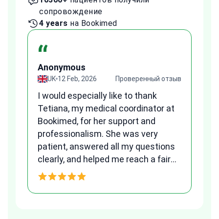
сопровождение
с
4 years
на Bookimed
1 
“
Anonymous
A
зыв
UK
12 Feb, 2026
Проверенный отзыв
I would especially like to thank
Fr
Tetiana, my medical coordinator at
we
Bookimed, for her support and
al
to
professionalism. She was very
qu
patient, answered all my questions
am
clearly, and helped me reach a fair
and transparent agreement. Her
h
assistance made a stressful
process much easier. Highly
recommended. Thank you Tetiana,