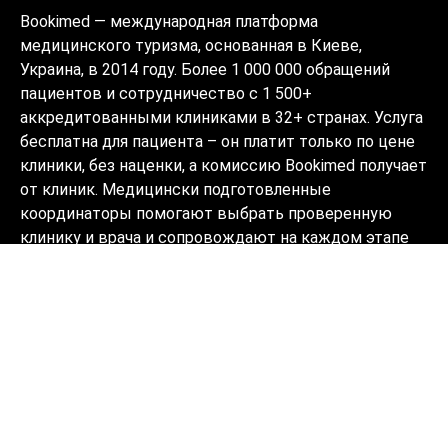
Bookimed — международная платформа
медицинского туризма, основанная в Киеве,
Украина, в 2014 году. Более 1 000 000 обращений
пациентов и сотрудничество с 1 500+
аккредитованными клиниками в 32+ странах. Услуга
бесплатна для пациента – он платит только по цене
клиники, без наценки, а комиссию Bookimed получает
от клиник. Медицински подготовленные
координаторы помогают выбрать проверенную
клинику и врача и сопровождают на каждом этапе
на 10+ языках. Платформа имеет аккредитацию
Global Healthcare Accreditation, ранее была
сертифицирована Temos (2024–2025). Рейтинг 4.6 на
Trustpilot и 4.4 на Google Reviews.
Информация на сайте не может быть
использована для постановки диагноза,
назначения лечения и не заменяет
приём врача.