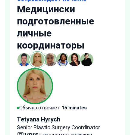
Медицински
подготовленные
личные
координаторы
Обычно отвечает:
15 minutes
Обы
Tetyana Hyrych
Zekr
Senior Plastic Surgery Coordinator
Plast
10300+
пациентов получили
2