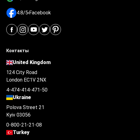
4.8/5
Facebook
Контакты
United Kingdom
124 City Road
London EC1V 2NX
4-474-414-471-50
Ukraine
Polova Street 21
Kyiv 03056
0-800-21-21-08
Turkey