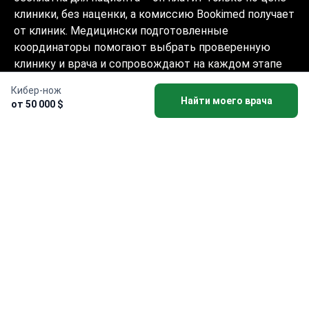
клиники, без наценки, а комиссию Bookimed получает
от клиник. Медицински подготовленные
координаторы помогают выбрать проверенную
клинику и врача и сопровождают на каждом этапе
на 10+ языках. Платформа имеет аккредитацию
Кибер-нож
Global Healthcare Accreditation, ранее была
Найти моего врача
от 50 000 $
сертифицирована Temos (2024–2025). Рейтинг 4.6 на
Trustpilot и 4.4 на Google Reviews.
Информация на сайте не может быть
использована для постановки диагноза,
назначения лечения и не заменяет
приём врача.
© 2014-2026 Bookimed. Все права защищены.
Регистрация Bookimed Limited No. 2371039