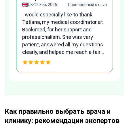
зыв
UK
12 Feb, 2026
Проверенный отзыв
I would especially like to thank
Fr
Tetiana, my medical coordinator at
we
Bookimed, for her support and
al
to
professionalism. She was very
qu
patient, answered all my questions
am
clearly, and helped me reach a fair
and transparent agreement. Her
h
assistance made a stressful
process much easier. Highly
recommended. Thank you Tetiana,
you are the best!!!
Как правильно выбрать врача и
клинику: рекомендации экспертов