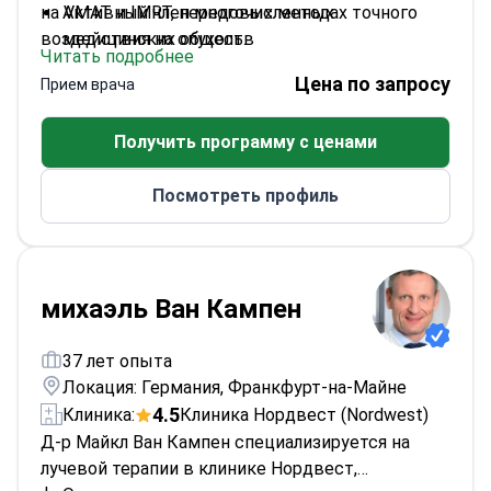
на VMAT и IMRT, передовых методах точного
Активный член многочисленных
воздействия на опухоль.
медицинских обществ
Читать подробнее
Член-основатель Междисциплинарной
Цена по запросу
Прием врача
группы по заболеваниям головы и шеи
Немецкого онкологического общества
Получить программу с ценами
Председатель Онкологического центра
Берлина и группы радиоонкологии EORTC
Посмотреть профиль
Прошел обучение в университетах
Гейдельберга и Киля
михаэль Ван Кампен
37 лет опыта
Локация: Германия, Франкфурт-на-Майне
4.5
Клиника:
Клиника Нордвест (Nordwest)
Д-р Майкл Ван Кампен специализируется на
лучевой терапии в клинике Нордвест,