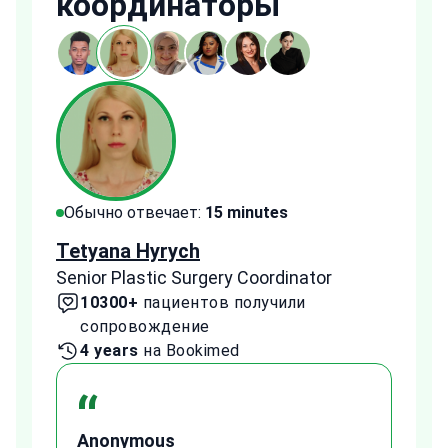
координаторы
Обычно отвечает:
15 minutes
Обы
Tetyana Hyrych
Zekr
Senior Plastic Surgery Coordinator
Plast
10300+
пациентов получили
2
сопровождение
с
4 years
на Bookimed
1 
“
Anonymous
A