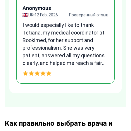
“
Anonymous
A
зыв
UK
12 Feb, 2026
Проверенный отзыв
I would especially like to thank
Fr
Tetiana, my medical coordinator at
we
Bookimed, for her support and
al
to
professionalism. She was very
qu
patient, answered all my questions
am
clearly, and helped me reach a fair
and transparent agreement. Her
h
assistance made a stressful
process much easier. Highly
recommended. Thank you Tetiana,
you are the best!!!
Как правильно выбрать врача и