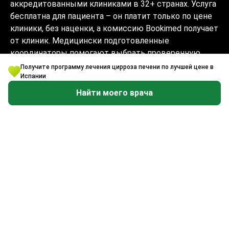
аккредитованными клиниками в 32+ странах. Услуга
бесплатна для пациента – он платит только по цене
клиники, без наценки, а комиссию Bookimed получает
от клиник. Медицински подготовленные
координаторы помогают выбрать проверенную
клинику и врача и сопровождают на каждом этапе
Получите программу лечения цирроза печени по лучшей цене в
на 10+ языках. Платформа имеет аккредитацию
Испании
Global Healthcare Accreditation, ранее была
Найти моего врача
сертифицирована Temos (2024–2025). Рейтинг 4.6 на
Trustpilot и 4.4 на Google Reviews.
Информация на сайте не может быть
использована для постановки диагноза,
назначения лечения и не заменяет
приём врача.
© 2014-2026 Bookimed. Все права защищены.