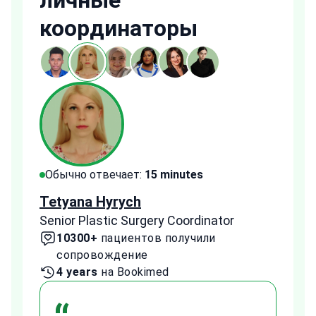
личные
координаторы
Обычно отвечает:
15 minutes
Обы
Tetyana Hyrych
Zekr
Senior Plastic Surgery Coordinator
Plast
10300+
пациентов получили
2
сопровождение
с
4 years
на Bookimed
1 