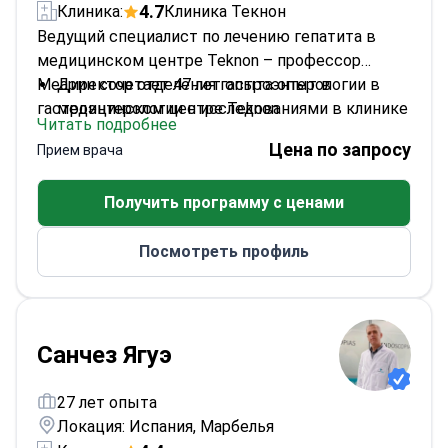
4.7
Клиника:
Клиника Текнон
Ведущий специалист по лечению гепатита в
медицинском центре Teknon – профессор
Меарин сочетает 47 лет опыта опыт в
Директор отделения гастроэнтерологии в
гастроэнтерологии с исследованиями в клинике
медицинском центре Teknon
Читать подробнее
Мэйо.
Автор более 400 научных работ по
Цена по запросу
Прием врача
заболеваниям пищеварительной системы
Прошел стажировку в отделении
Получить программу с ценами
гастроэнтерологии клиники Мэйо
Основатель Института изучения функций
Посмотреть профиль
пищеварения Teknon
Член Американской гастроэнтерологической
ассоциации
Санчез Ягуэ
27 лет опыта
Локация: Испания, Марбелья