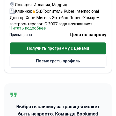
Локация: Испания, Мадрид
5.0
Клиника:
Госпиталь Ruber Internacional
Доктор Хосе Мигель Эстебан Лопес‑Хамар —
гастроэнтеролог. С 2007 года возглавляет
Читать подробнее
отделения эндоскопии и заболеваний органов
Цена по запросу
Прием врача
пищеварения в Hospital Ruber Internacional.
Имеет более 20 лет опыта. Один из пионеров
Получить программу с ценами
эндоскопического ультразвука (EUS) в Испании.
Его работа охватывает диагностическую и
Посмотреть профиль
интервенционную эндоскопию. Применяет
инновационные, малоинвазивные методы при
сложных заболеваниях ЖКТ.
В Hospital Clínico
San Carlos возглавлял отделение эндоскопии
(2008–2012) и направление эндоскопических
инноваций (2012–2014). Прошел
международную подготовку в AMC Amsterdam,
Institut Paoli‑Calmettes (Марсель) и больнице
Выбрать клинику за границей может
Чжуншань (Шанхай). Имеет степени MD и PhD
быть непросто. Команда Bookimed