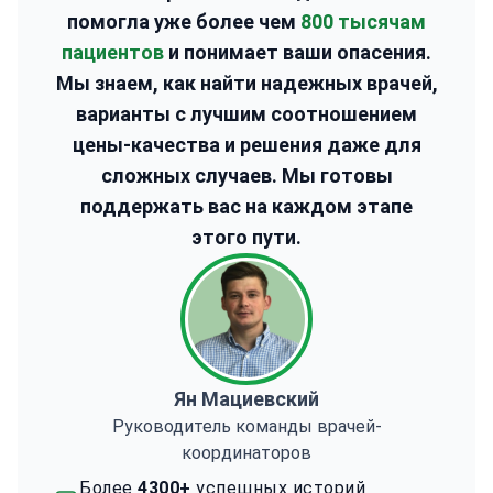
Мадридского университета Комплутенсе.
помогла уже более чем
800 тысячам
Специалист по гастроэнтерологии. Участвует в
пациентов
и понимает ваши опасения.
многоцентровых европейских исследованиях и
Мы знаем, как найти надежных врачей,
клинических испытаниях. Член SEPD, SEED и
ESGE.
варианты с лучшим соотношением
цены-качества и решения даже для
сложных случаев. Мы готовы
поддержать вас на каждом этапе
этого пути.
Ян Мациевский
Руководитель команды врачей-
координаторов
Более
4300+
успешных историй