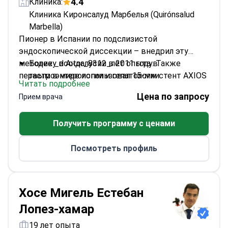
4.4
Клиника:
Клиника Киронсалуд Марбелья (Quirónsalud
Marbella)
Пионер в Испании по подслизистой
эндоскопической диссекции – внедрил эту
методику в Андалусии в 2011 году. Также
Более _doctor_8312_лет опыта в
первым в мире использовал 15-мм стент AXIOS
гастроэнтерологии и гепатологии
Читать подробнее
для дренирования панкреатической жидкости.
Член Американской коллегии
Цена по запросу
Прием врача
гастроэнтерологов и Американского
общества гастроинтестинальной эндоскопии
Получить программу с ценами
Обладатель золотой медали Андалузского
общества заболеваний пищеварительной
Посмотреть профиль
системы
Соавтор справочных руководств
Европейского общества
гастроинтестинальной эндоскопии
Хосе Мигель Естебан
Лопез-хамар
19 лет опыта