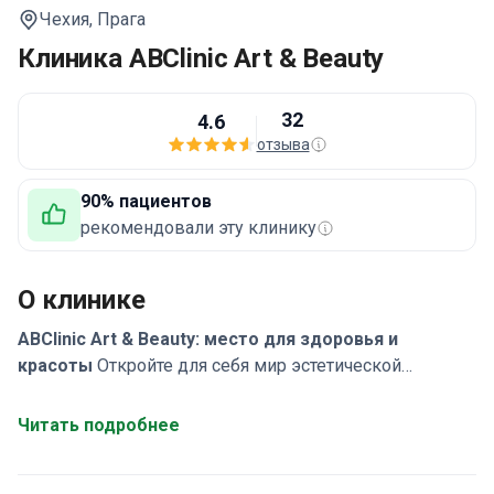
Чехия,
Прага
Клиника ABClinic Art & Beauty
32
4.6
отзыва
90% пациентов
рекомендовали эту клинику
О клинике
ABClinic Art & Beauty: место для здоровья и
красоты
Откройте для себя мир эстетической
медицины и пластической хирургии в ABClinic. Наша
команда специалистов стремится предоставить
Читать подробнее
высококачественный уход и помочь вам достичь
желаемых целей в области здоровья и красоты.