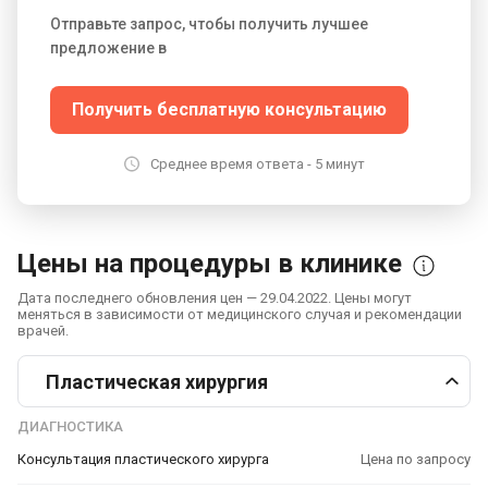
результатов.
Свяжитесь с нами сегодня, чтобы
Отправьте запрос, чтобы получить лучшее
записаться на необязывающую консультацию или
предложение в
задать любые вопросы, которые могут у вас
возникнуть. Доверьтесь ABClinic, чтобы предоставить
Получить бесплатную консультацию
вам услуги высочайшего качества для вашего
здоровья и красоты.
Среднее время ответа - 5 минут
Цены на процедуры в клинике
Дата последнего обновления цен — 29.04.2022. Цены могут
меняться в зависимости от медицинского случая и рекомендации
врачей.
Пластическая хирургия
ДИАГНОСТИКА
Консультация пластического хирурга
Цена по запросу