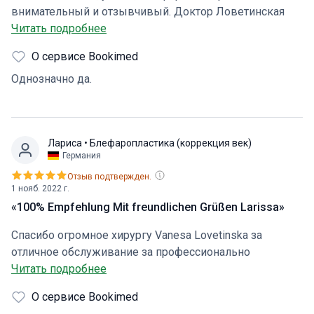
внимательный и отзывчивый. Доктор Ловетинская
профессионал своего дела. Учла все пожелания, все
Читать подробнее
подробно объяснила, даже не осталось вопросов.
О сервисе Bookimed
Очень переживала как пройдет общение, так как
плохо знаю чешский, но напрасно. Тут работают и
Однозначно да.
переводчики, и персонал знающие русский язык.
Поэтому клинику однозначно рекомендую!
Лариса
• Блефаропластика (коррекция век)
Германия
Отзыв подтвержден.
1 нояб. 2022 г.
«100% Empfehlung Mit freundlichen Grüßen Larissa»
Спасибо огромное хирургу Vanesa Lovetinska за
отличное обслуживание за профессионально
сделанную операцию на верхних веках. Я очень
Читать подробнее
благодарна Марии- координатору она такая молодечик
О сервисе Bookimed
все прекрасно организовала и чётко всё сработано...