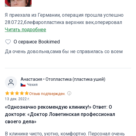
Я приехала из Германии, операция прошла успешно
28.07.22,блефаропластика верхних век,оперировал
замечательный хирург Antreas Heimaris,у него золотые
Читать подробнее
руки,клиника все на высшем уровне,могу оценить т.к
О сервисе Bookimed
я сама медсестра,весь мед.персонал очень
дружелюбный,отдельное спасибо Марии
Да очень довольна,сама бы не справилась со всем
Координатору за ее помощь,всем советую эту эту по
Европейски прекрасную клинику,результатом я
осталась очень довольна!
Анастасия
• Отопластика (пластика ушей)
Чехия
Отзыв подтвержден.
13 дек. 2022 г.
«Однозначно рекомендую клинику!» Ответ: О
докторе: «Доктор Ловетинская профессионал
своего дела»
В клинике чисто, уютно, комфортно. Персонал очень