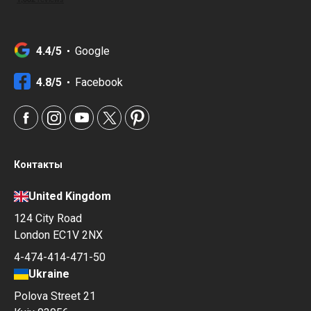
4.4/5
Google
4.8/5
Facebook
Контакты
United Kingdom
124 City Road
London EC1V 2NX
4-474-414-471-50
Ukraine
Polova Street 21