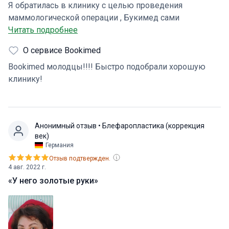
Я обратилась в клинику с целью проведения
маммологической операции , Букимед сами
подобрали мне клинику, а менеджер клиники , Елена
Читать подробнее
Колпачева( кстати, отличный специалист и прекрасный
О сервисе Bookimed
человек!💪👍🙏), подобрала мне доктора. Операция
прошла успешно! Огромная благодарность доктору
Bookimed молодцы!!!! Быстро подобрали хорошую
Хенригу Давиду🙏👐, персоналу клиники (чудесные
клинику!
девушки 👍 и особый комплимент анастезиологу👐👍
💪🌸), чувствую себя отлично 💪 если еще и обращусь
за красотой -только в АВclinic ❤️
Анонимный отзыв
• Блефаропластика (коррекция
век)
Германия
Отзыв подтвержден.
4 авг. 2022 г.
«У него золотые руки»