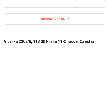
мне исполнится 3 месяца, чтобы увидеть, как все
уладилось!
Показать больше
V parku 2308/8, 148 00 Praha 11-Chodov, Czechia