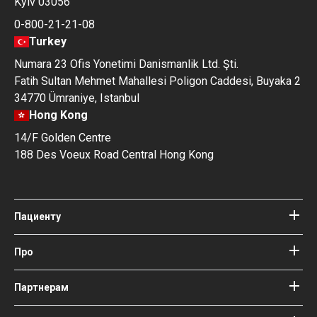
Kyiv 03056
0-800-21-21-08
Turkey
Numara 23 Ofis Yonetimi Danismanlik Ltd. Şti.
Fatih Sultan Mehmet Mahallesi Poligon Caddesi, Buyaka 2
34770 Ümraniye, Istanbul
Hong Kong
14/F Golden Centre
188 Des Voeux Road Central Hong Kong
Пациенту
Клиники
Врачи
Про
Про Bookimed
Блог
Как это работает
Партнерам
Гайды
Добавить клинику
Наши врачи и авторы
Ваши гарантии