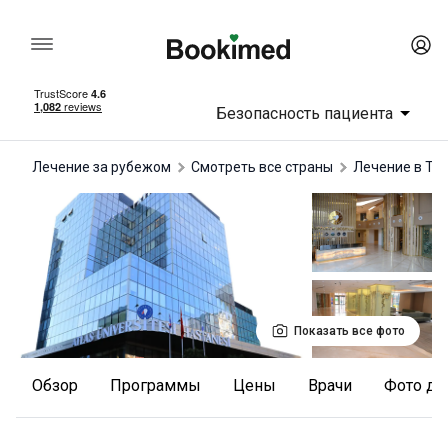
Безопасность пациента
Лечение за рубежом
Смотреть все страны
лечение в Ту
Показать все фото
Обзор
Программы
Цены
Врачи
Фото до