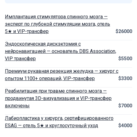
Имплантация стимулятора спинного мозга —
эксперт по глубокой стимуляции мозга, отель
5★ и VIP-трансфер
$26000
Эндоскопическая дискэктомия с
нейронавигацией — основатель DBS Association,
VIP трансфер
$5500
Премиум рукавная резекция желудка — хирург с
опытом 1100+ операций, VIP-трансфер
$3300
Реабилитация при травме спинного мозга —
продвинутая 3D-визуализация и VIP-трансфер
включены
$7000
Лабиопластика у хирурга, сертифицированного
ESAG — отель 5★ и круглосуточный уход
$4000