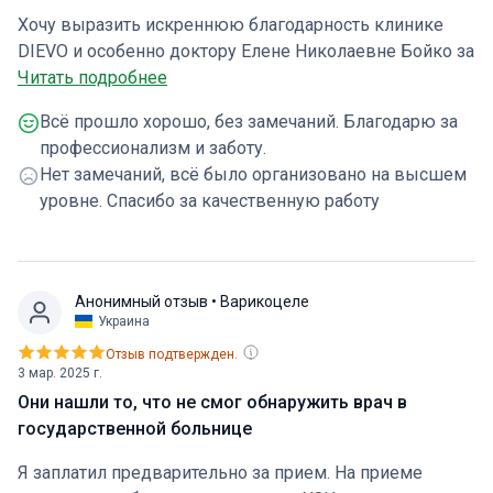
Хочу выразить искреннюю благодарность клинике
DIEVO и особенно доктору Елене Николаевне Бойко за
высокий уровень профессионализма и заботу.
Читать подробнее
Операция прошла успешно, а в клинике созданы
Всё прошло хорошо, без замечаний. Благодарю за
комфортные условия для восстановления. Я
профессионализм и заботу.
настоятельно рекомендую "ДИЕВО" всем, кто ищет
Нет замечаний, всё было организовано на высшем
качественное медицинское обслуживание.
уровне. Спасибо за качественную работу
Анонимный отзыв
• Варикоцеле
Украина
Отзыв подтвержден.
3 мар. 2025 г.
Они нашли то, что не смог обнаружить врач в
государственной больнице
Я заплатил предварительно за прием. На приеме