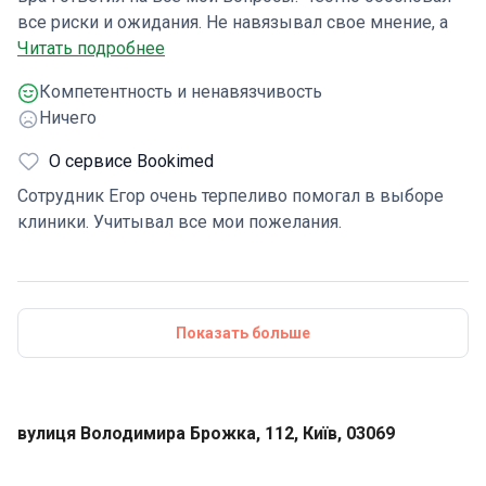
все риски и ожидания. Не навязывал свое мнение, а
компетентно дал рекомендации. Осталось приятное
Читать подробнее
впечатление.
Компетентность и ненавязчивость
Ничего
О сервисе Bookimed
Сотрудник Егор очень терпеливо помогал в выборе
клиники. Учитывал все мои пожелания.
Показать больше
вулиця Володимира Брожка, 112, Київ, 03069