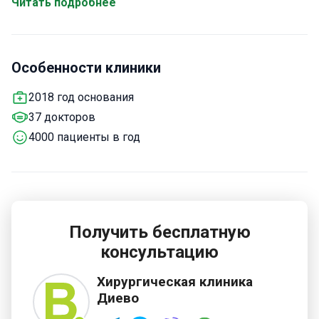
Читать подробнее
хирургии. Центр хирургии Диево обслуживает только
взрослых. Ежегодно 4000 пациентов выбирают этот
центр для получения медицинской помощи. Чаще
Особенности клиники
всего в хирургическую клинику Диево обращаются
пациенты из Европы, стран Содружества, Лиги
2018 год основания
арабских государств, США, Канады и Австралии.
37 докторов
4000 пациенты в год
Получить бесплатную
консультацию
Хирургическая клиника
Диево