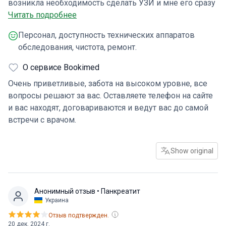
возникла необходимость сделать УЗИ и мне его сразу
сделали, никуда не ездил, не договаривался, сразу на
Читать подробнее
месте. Обнаружили то, что врач в государственной
Персонал, доступность технических аппаратов
больнице не обнаружил. Все чисто, все приветливые,
обследования, чистота, ремонт.
все хорошего качества.
О сервисе Bookimed
Очень приветливые, забота на высоком уровне, все
вопросы решают за вас. Оставляете телефон на сайте
и вас находят, договариваются и ведут вас до самой
встречи с врачом.
Show original
Анонимный отзыв
• Панкреатит
Украина
Отзыв подтвержден.
20 дек. 2024 г.