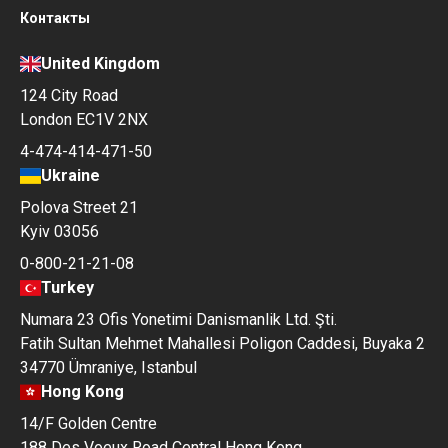
Контакты
United Kingdom
124 City Road
London EC1V 2NX
4-474-414-471-50
Ukraine
Polova Street 21
Kyiv 03056
0-800-21-21-08
Turkey
Numara 23 Ofis Yonetimi Danismanlik Ltd. Şti.
Fatih Sultan Mehmet Mahallesi Poligon Caddesi, Buyaka 2
34770 Ümraniye, Istanbul
Hong Kong
14/F Golden Centre
188 Des Voeux Road Central Hong Kong