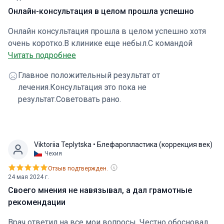
Онлайн-консультация в целом прошла успешно
Онлайн консультация прошла в целом успешно хотя
очень коротко.В клинике еще небыл.С командой
медиков незнаком.Так и ненаписали,как правильно
Читать подробнее
обращаться к доктору.
Главное положительный результат от
лечения.Консультация это пока не
результат.Советовать рано.
Viktoriia Teplytska
• Блефаропластика (коррекция век)
Чехия
Отзыв подтвержден.
24 мая 2024 г.
Своего мнения не навязывал, а дал грамотные
рекомендации
Врач ответил на все мои вопросы. Честно обосновал