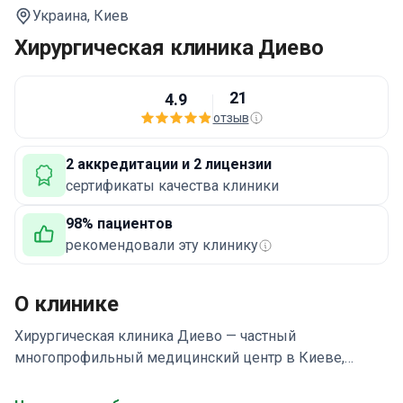
Украина,
Киев
Хирургическая клиника Диево
21
4.9
отзыв
2 аккредитации и 2 лицензии
сертификаты качества клиники
98% пациентов
рекомендовали эту клинику
О клинике
Хирургическая клиника Диево — частный
многопрофильный медицинский центр в Киеве,
Украина. Здесь работают специалисты в области
урологии, хирургии, проктологии и пластической