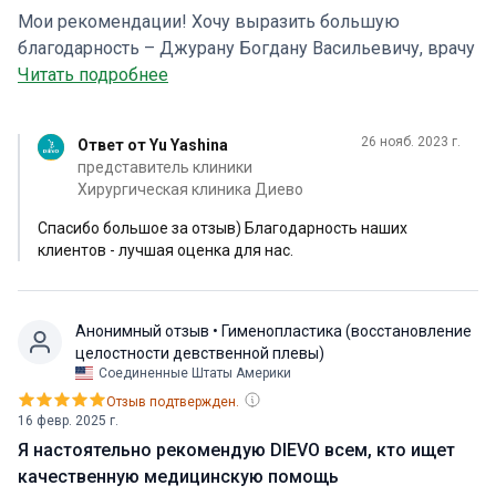
Мои рекомендации! Хочу выразить большую
благодарность – Джурану Богдану Васильевичу, врачу
от Бога и очень хорошему человеку. Также хочу
Читать подробнее
сказать всему персоналу – большое спасибо!) Все
были очень приветливы и дружелюбны. Скажу
26 нояб. 2023 г.
Ответ от Yu Yashina
честно, аж уезжать не очень хотелось из больницы 😂
представитель клиники
Хирургическая клиника Диево
Спасибо большое за отзыв) Благодарность наших
клиентов - лучшая оценка для нас.
Анонимный отзыв
• Гименопластика (восстановление
целостности девственной плевы)
Соединенные Штаты Америки
Отзыв подтвержден.
16 февр. 2025 г.
Я настоятельно рекомендую DIEVO всем, кто ищет
качественную медицинскую помощь