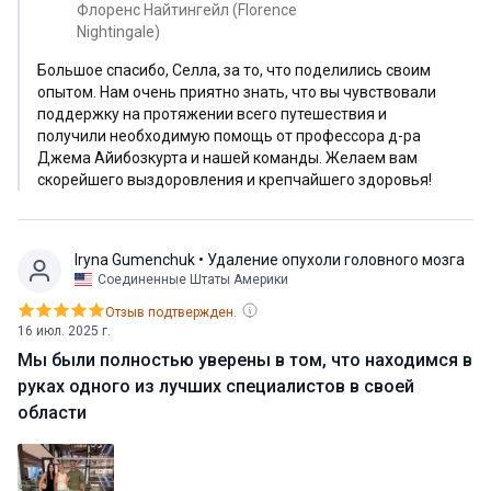
скорейшей операции. Сначала меня
Флоренс Найтингейл (Florence
госпитализировали на Бали, но врач посоветовал мне
Nightingale)
поискать более оснащенную больницу, так как у них
Большое спасибо, Селла, за то, что поделились своим
не было необходимого оборудования для проведения
опытом. Нам очень приятно знать, что вы чувствовали
операции. На таком маленьком острове, как Бали,
поддержку на протяжении всего путешествия и
было нелегко найти подходящую клинику. К счастью,
получили необходимую помощь от профессора д-ра
мой лучший друг помог мне связаться с медицинским
Джема Айибозкурта и нашей команды. Желаем вам
скорейшего выздоровления и крепчайшего здоровья!
менеджером из Bookimed. Так мы нашли Алишера,
медицинского менеджера, и профессора доктора А
Джема Айибозкурта из больницы Флоренс Найтингейл
Iryna Gumenchuk
• Удаление опухоли головного мозга
в Стамбуле. Мы организовали онлайн-консультацию с
Соединенные Штаты Америки
доктором, которая была бесплатной, я уже подготовил
Отзыв подтвержден.
все свои медицинские документы и результаты МРТ
16 июл. 2025 г.
перед онлайн-консультацией, чтобы ускорить процесс.
Мы были полностью уверены в том, что находимся в
и в течение недели они назначили мне
руках одного из лучших специалистов в своей
лапароскопическую роботизированную операцию.
области
Алишер проделал отличную работу по координации
всех действий, и я не мог быть более счастлив с ним".
Профессор, доктор Джем Айибозкурт -