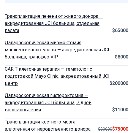
Трансплантация печени от живого донора —
аккредитованная JCI больница, отдельная
палата
$65000
Лапароскопическая миомэктомия
множественных узлов — аккредитованная JCI
больница, трансфер VIP
$8000
CAR T-клеточная терапия — гематолог с
подготовкой Mayo Clinic, аккредитованный JCI
центр
$200000
Лапароскопическая гистерэктомия —
аккредитованная JCI больница, 7 дней
восстановления
$11000
Трансплантация костного мозга
аллогенная от неродственного донора
$75000
$80000