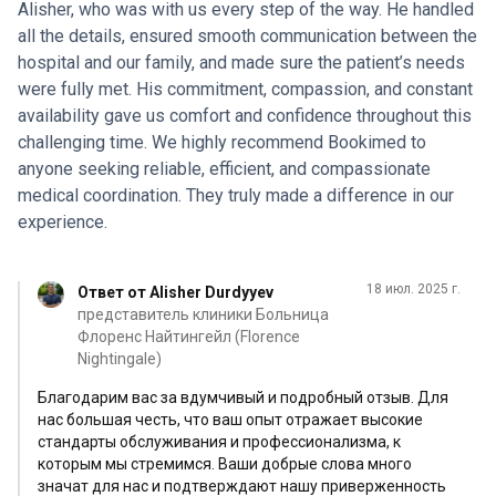
Алишеру, который поддерживал нас на каждом шагу.
Alisher, who was with us every step of the way. He handled
Он всегда был отзывчив, внимателен и искренне
all the details, ensured smooth communication between the
заботился о благополучии пациента. От организации
hospital and our family, and made sure the patient’s needs
трансфера и выполнения всех особых требований до
were fully met. His commitment, compassion, and constant
информирования семьи и организации медицинского
availability gave us comfort and confidence throughout this
обслуживания - он сделал трудное время гораздо
challenging time. We highly recommend Bookimed to
более управляемым. Персонал больницы был
anyone seeking reliable, efficient, and compassionate
профессиональным, добрым и заботливым. Мы
medical coordination. They truly made a difference in our
глубоко признательны за высокий уровень
experience.
экспертизы и персональное внимание, которые
сыграли решающую роль в этом путешествии.
18 июл. 2025 г.
Ответ от Alisher Durdyyev
представитель клиники Больница
Флоренс Найтингейл (Florence
Nightingale)
Благодарим вас за вдумчивый и подробный отзыв. Для
нас большая честь, что ваш опыт отражает высокие
стандарты обслуживания и профессионализма, к
которым мы стремимся. Ваши добрые слова много
значат для нас и подтверждают нашу приверженность