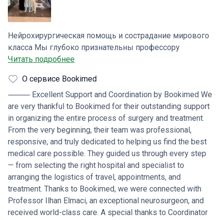
замечательный врач, очень опытный и известный
своими знаниями в этой области. Сама больница была
фантастической - медсестры и персонал очень
Нейрохирургическая помощь и сострадание мирового
заботились обо мне. Я очень благодарен за то, что
класса Мы глубоко признательны профессору
процесс прошел гладко, и очень рекомендую их всем,
Ильхану Эльмачи за исключительный уход. Его опыт,
Читать подробнее
кто может оказаться в подобной ситуации и ищет
профессионализм и сострадательный подход были
такого рода помощь, и у кого ситуация похожа на мою.
О сервисе Bookimed
очевидны с самой первой встречи. Профессор
Эльмачи провел операцию по удалению
⸻ Excellent Support and Coordination by Bookimed We
медуллобластомы с необычайной точностью и
are very thankful to Bookimed for their outstanding support
тщательностью, и мы были полностью уверены, что
in organizing the entire process of surgery and treatment.
находимся в руках одного из лучших специалистов в
From the very beginning, their team was professional,
своей области. Помимо замечательного
responsive, and truly dedicated to helping us find the best
хирургического мастерства, профессор Элмачи нашел
medical care possible. They guided us through every step
время, чтобы объяснить каждый шаг процесса с
— from selecting the right hospital and specialist to
ясностью и терпением. Он всегда был готов ответить
arranging the logistics of travel, appointments, and
на вопросы и успокоить, относясь с глубоким
treatment. Thanks to Bookimed, we were connected with
сочувствием и уважением как к пациенту, так и к
Professor Ilhan Elmaci, an exceptional neurosurgeon, and
нашей семье. Сердечное спасибо координатору
received world-class care. A special thanks to Coordinator