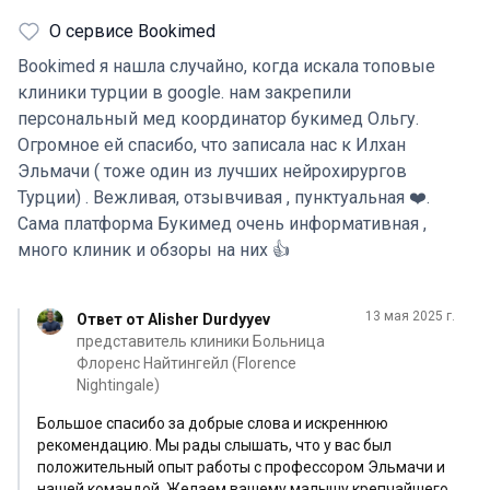
На мой запрос сразу откликнулись и закрепили
О сервисе Bookimed
персональный мед координатор платформы Ольгу
Романюк. Очень ответственная, всегда на связи ,
Bookimed я нашла случайно, когда искала топовые
грамотно подобрала нам клинику florence ningtingale
клиники турции в google. нам закрепили
hospital и записала нас на онлайн консультацию к
персональный мед координатор букимед Ольгу.
профессору Илхан Эльмачи. После к нам закрепили
Огромное ей спасибо, что записала нас к Илхан
менеджера этой клиники по вопросам онлайн
Эльмачи ( тоже один из лучших нейрохирургов
консультации Алишера, ( кстати владеет несколькими
Турции) . Вежливая, отзывчивая , пунктуальная ❤️.
языками в том числе и туркменским, что стало для нас
Сама платформа Букимед очень информативная ,
большим плюсом) , тоже очень ответственный, всегда
много клиник и обзоры на них 👍
на связи, подбирает удобные для нас время для
консультации, помог провести онлайн встречу без
13 мая 2025 г.
Ответ от Alisher Durdyyev
задержек и перебоев. Работой докора Эльмачи очень
представитель клиники Больница
довольна. На все вопросы получила ответы.
Флоренс Найтингейл (Florence
Отдельное спасибо и переводчику Эльмачи 🫶🏻.
Nightingale)
Рекомендую от чистого сердца
Большое спасибо за добрые слова и искреннюю
рекомендацию. Мы рады слышать, что у вас был
положительный опыт работы с профессором Эльмачи и
нашей командой. Желаем вашему малышу крепчайшего