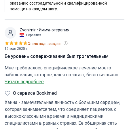
оказанию сострадательной и квалифицированной
помощи на каждом шагу.
Zvonimir
• Иммунотерапия
Хорватия
Отзыв подтвержден.
15 мая 2025 г.
Ее уровень сопереживания был трогательным
Мне требовалось специфическое лечение моего
заболевания, которое, как я полагаю, было вызвано
COVID или осложнениями, связанными с вакцинацией.
Читать подробнее
Сам метод лечения относительно новый и
О сервисе Bookimed
малодоступен, однако врач Фатураныз Хазырдыр
была готова рассмотреть мою просьбу, что стало
Ханна - замечательная личность с большим сердцем,
решающим фактором при выборе этой больницы. Ее
которая занимается тем, что соединяет пациентов с
уровень сопереживания был трогательным. Когда я
высококлассными врачами и медицинскими
прибыл в больницу, мне оказал отличную поддержку
специалистами в разных странах. Ее обширная сеть