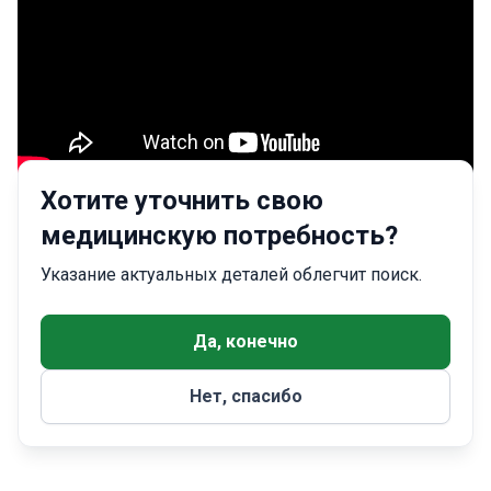
Хотите уточнить свою
медицинскую потребность?
Hürriyet, Abide-i Hürriyet Cd No:166, 34403 Kâğıthane/
İstanbul, Turkey
Указание актуальных деталей облегчит поиск.
Да, конечно
Нет, спасибо