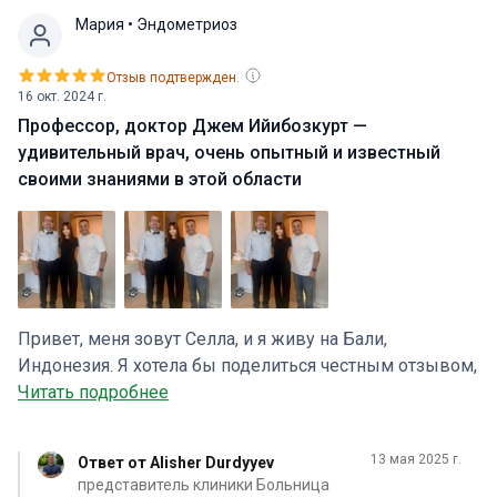
Мария
• Эндометриоз
Отзыв подтвержден.
16 окт. 2024 г.
Профессор, доктор Джем Ийибозкурт —
удивительный врач, очень опытный и известный
своими знаниями в этой области
Привет, меня зовут Селла, и я живу на Бали,
Индонезия. Я хотела бы поделиться честным отзывом,
основанным на моем опыте поиска медицинского
Читать подробнее
координатора, врача и больницы для моего случая.
Недавно у меня диагностировали кисту яичника и
13 мая 2025 г.
Ответ от Alisher Durdyyev
эндометриоз 4-й стадии, которые требовали
представитель клиники Больница