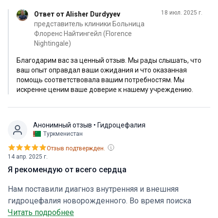
18 июл. 2025 г.
Ответ от Alisher Durdyyev
представитель клиники Больница
Флоренс Найтингейл (Florence
Nightingale)
Благодарим вас за ценный отзыв. Мы рады слышать, что
ваш опыт оправдал ваши ожидания и что оказанная
помощь соответствовала вашим потребностям. Мы
искренне ценим ваше доверие к нашему учреждению.
Анонимный отзыв
• Гидроцефалия
Туркменистан
Отзыв подтвержден.
14 апр. 2025 г.
Я рекомендую от всего сердца
Нам поставили диагноз внутренняя и внешняя
гидроцефалия новорожденного. Во время поиска
клиник, случайно наткнулась на платформу Букимед.
Читать подробнее