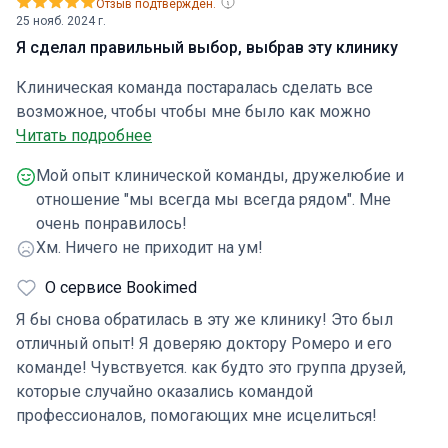
Отзыв подтвержден.
25 нояб. 2024 г.
Я сделал правильный выбор, выбрав эту клинику
Клиническая команда постаралась сделать все
возможное, чтобы чтобы мне было как можно
комфортнее, ответить на все вопросы, решить
Читать подробнее
проблемы. Я сделал правильный выбор, выбрав эту
Мой опыт клинической команды, дружелюбие и
клинику.
отношение "мы всегда мы всегда рядом". Мне
очень понравилось!
Хм. Ничего не приходит на ум!
О сервисе Bookimed
Я бы снова обратилась в эту же клинику! Это был
отличный опыт! Я доверяю доктору Ромеро и его
команде! Чувствуется. как будто это группа друзей,
которые случайно оказались командой
профессионалов, помогающих мне исцелиться!