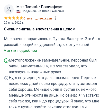
Mare Tomaski
• Плазмаферез
Соединенные Штаты Америки
Отзыв подтвержден.
29 янв. 2026 г.
Очень приятные впечатления в целом
Мне очень понравилось в Пуэрта-Вальярте. Это был
расслабляющий и чудесный отдых от ужасной
атмосферы, царящей сейчас в США. Все были
Читать подробнее
дружелюбны, и я смог расслабиться впервые за
Местоположение замечательное, персонал был
долгое время. Добираться туда было легко, аэропорт
очень внимательным, и я чувствовала, что
находится совсем рядом, автобусы удобны, погода
нахожусь в надежных руках.
была отличная. Лечение прошло очень комфортно,
Ну, я не уверен, что дала плазмаферез. Первые
побочных эффектов не было, и я зря волновался.
несколько дней после процедуры я чувствовал
Теперь, когда я знаю, что это такое, я буду делать это
себя хорошо. Меньше боли в суставах, немного
чаще, насколько позволяют мои финансовые
меньше отечности на лице. Но сейчас я чувствую
возможности. В целом, это был очень приятный опыт.
себя так же, как и до процедуры. Я знаю, что мне
также нужно пройти лечение стволовыми