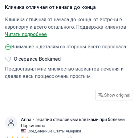
Клиника отличная от начала до конца
Клиника отличная от начала до конца. от встречи в
аэропорту и всего остального. Поддержка клиентов
была отличной, врачи и медсестры были очень
Читать подробнее
внимательны, благосклонны и очень
Внимание к деталям со стороны всего персонала
профессиональны.
О сервисе Bookimed
Предоставил мне множество вариантов лечения и
сделал весь процесс очень простым.
Show original
Anna
• Терапия стволовыми клетками при болезни
Паркинсона
Соединенные Штаты Америки