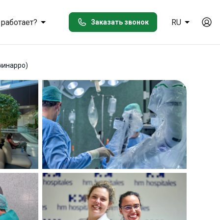
 работает?
RU
Заказать звонок
чинарро)