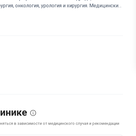
ргия, онкология, урология и хирургия. Медицинский
роведения малотравматичных операций.
HM
ряют свое здоровье около 400 000 каждый год. В
 европейских и арабоязычных стран.
линике
еняться в зависимости от медицинского случая и рекомендации