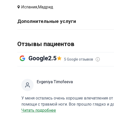
Испания,
Мадрид
Дополнительные услуги
Отзывы пациентов
Google
2.5
5 Google отзывов
Evgeniya Timofeeva
У меня остались очень хорошие впечатления о
помощи с травмой ноги. Все прошло гладко и д
Педро Мароцци и всей команде!
Читать подробнее