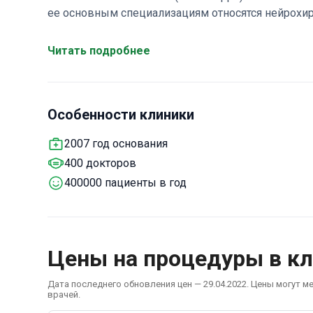
ее основным специализациям относятся нейрохиру
центр оснащен роботом HUGO от Medtronic для п
Sanchinarro принимает только взрослых. Ей дове
Читать подробнее
большинстве случаев это жители русскоязычных,
Особенности клиники
2007 год основания
400 докторов
400000 пациенты в год
Цены на процедуры в к
Дата последнего обновления цен — 29.04.2022. Цены могут м
врачей.