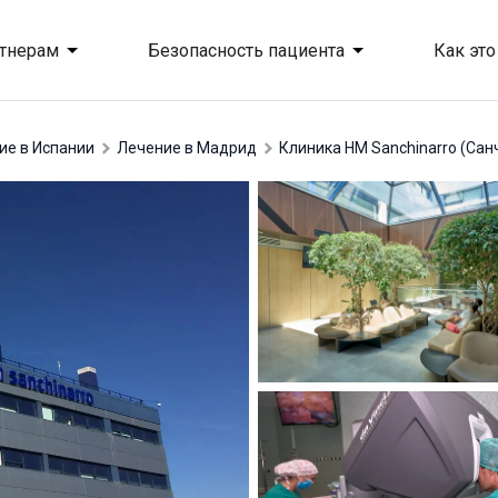
тнерам
Безопасность пациента
Как это
ние в Испании
лечение в Мадрид
Клиника HM Sanchinarro (Сан