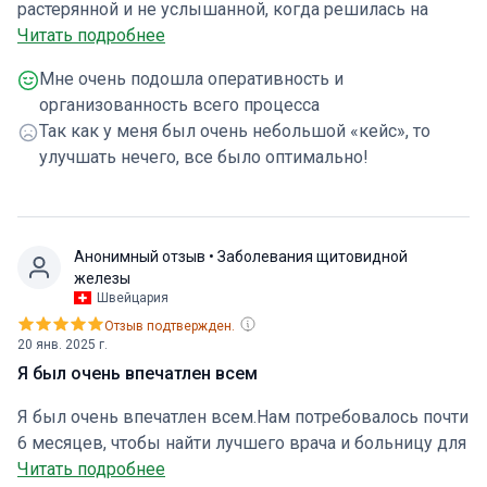
растерянной и не услышанной, когда решилась на
консультацию в другой стране. Но это опасение
Читать подробнее
исчезло, как только я начала общение с Bookingmed, а
Мне очень подошла оперативность и
именно с Юлией. Она посмотрела мои
организованность всего процесса
предварительные исследования, выслушала опасения
Так как у меня был очень небольшой «кейс», то
и довольно быстро подобрала клинику, далее мы
улучшать нечего, все было оптимально!
определились с датой и ВСЕ))) Единственное
неудобство- я живу недалеко от Рима, а прием был в
Милане, но это не стало для меня препятствием! В
клинике меня встретил переводчик , он же
Анонимный отзыв
• Заболевания щитовидной
организатор и я обошлась без очередей и ожиданий
железы
(УРА!!) Врач терпеливо и без спешки ответил на все
Швейцария
мои вопросы. Мои опасения оказались, к счастью,
Отзыв подтвержден.
20 янв. 2025 г.
преувеличенными. Вся организация процесса, от
Я был очень впечатлен всем
первого обращения и до самой встречи, была четкой.
Все просто сработало. Сейчас я нахожусь в полной
Я был очень впечатлен всем.Нам потребовалось почти
уверенности, что я любой момент получу нужну мне
6 месяцев, чтобы найти лучшего врача и больницу для
консультацию на родном языке!!!! Спасибо
моей мамы.Агент, который помог нам из bookimed
Читать подробнее
огромное!!!