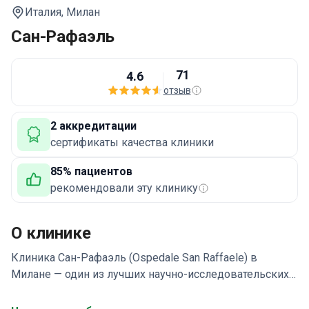
Италия,
Милан
Сан-Рафаэль
71
4.6
отзыв
2 аккредитации
сертификаты качества клиники
85% пациентов
рекомендовали эту клинику
О клинике
Клиника Сан-Рафаэль (Ospedale San Raffaele) в
Милане — один из лучших научно-исследовательских
медицинских центров Европы, лидер по лечению
редких иммунных и генетических заболеваний.
По