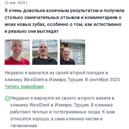
22 янв. 2026 г.
Я очень довольна конечным результатом и получила
столько замечательных отзывов и комментариев о
моих новых зубах, особенно о том, как естественно
и реально они выглядят
Недавно я вернулся из своей второй поездки в
клинику WestDent в Измире, Турция. В сентябре 2025
года мне удалили все зубы, установили 12
Читать подробнее
циркониевых имплантатов (6 в верхней челюсти, 6 в
Недавно я вернулся из своего второго визита в
нижней) и зашили десны над имплантатами, чтобы
клинику WestDent в Измире, Турция. В клинике
способствовать их остеоинтеграции. В январе 2026
работают теплые и гостеприимные люди. К вам
года я вернулся для завершающего этапа лечения и
относятся хорошо, а сама клиника чистая и
установки 24 циркониевых коронок. Это включало в
гигиеничная.
себя обнажение имплантатов. Были сняты