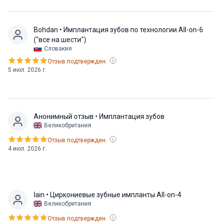
коронку, что очень успокоило. Послеоперационные
инструкции были понятными, а из дополнительных
расходов пришлось потратиться только на лекарства.
Bohdan
• Имплантация зубов по технологии All-on-6
Единственный важный совет будущим пациентам:
("все на шести")
если есть возможность, увеличьте срок пребывания
Словакия
после операции, потому что перелет даётся очень
Отзыв подтвержден.
5 июл. 2026 г.
тяжело.
Анонимный отзыв
• Имплантация зубов
Великобритания
Отзыв подтвержден.
4 июл. 2026 г.
Iain
• Циркониевые зубные импланты All-on-4
Великобритания
Отзыв подтвержден.