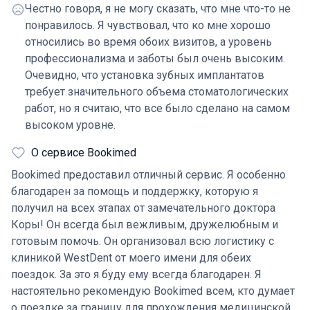
Честно говоря, я не могу сказать, что мне что-то не
заживляющие колпачки с имплантатов и установлены
понравилось. Я чувствовал, что ко мне хорошо
временные абатменты, чтобы можно было снять
относились во время обоих визитов, а уровень
оттиски моих десен, верхней и нижней челюстей. Это
профессионализма и заботы был очень высоким.
было сделано для того, чтобы имплантаты идеально
Очевидно, что установка зубных имплантатов
подходили, когда мои новые зубы были
требует значительного объема стоматологических
спроектированы с помощью C.A.D. Затем абатменты
работ, но я считаю, что все было сделано на самом
были удалены, а заживляющие колпачки снова
высоком уровне.
установлены на имплантаты. На следующий день
были установлены постоянные абатменты, и мне дали
О сервисе Bookimed
временные зубы, которые устанавливались на
Bookimed предоставил отличный сервис. Я особенно
абатменты и могли сниматься. Они были изготовлены
благодарен за помощь и поддержку, которую я
из материала с неприятным вкусом, называемого
получил на всех этапах от замечательного доктора
PMMA. Но они давали хорошее представление о
Коры! Он всегда был вежливым, дружелюбным и
конечном результате, хотя и были серого цвета. В
готовым помочь. Он организовал всю логистику с
последний день перед окончательной установкой мои
клиникой WestDent от моего имени для обеих
постоянные зубы были тщательно проверены на
поездок. За это я буду ему всегда благодарен. Я
прикус, промежутки, расстояние, выравнивание и т. д.
настоятельно рекомендую Bookimed всем, кто думает
Мой второй визит длился пять дней, и включал
о поездке за границу для прохождения медицинской