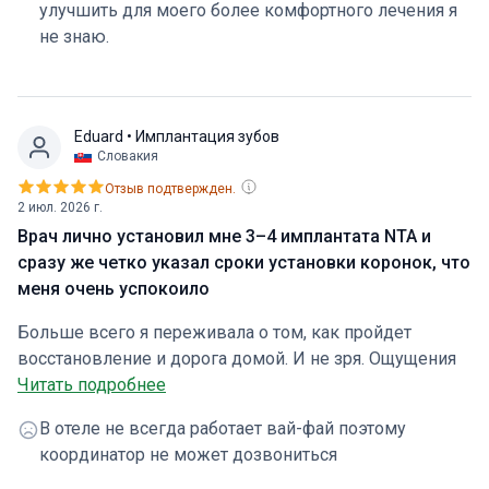
улучшить для моего более комфортного лечения я
восстановления. Дополнительных расходов не было.
не знаю.
Будущим пациентам я бы посоветовал хорошо
покушать вечером перед операцией. А если у вас
такой же объем работы, как у меня, возьмите с собой
в гостиницу побольше салфеток.
Eduard
• Имплантация зубов
Словакия
Отзыв подтвержден.
2 июл. 2026 г.
Врач лично установил мне 3–4 имплантата NTA и
сразу же четко указал сроки установки коронок, что
меня очень успокоило
Больше всего я переживала о том, как пройдет
восстановление и дорога домой. И не зря. Ощущения
пока неоднозначные, еще рано говорить о конечном
Читать подробнее
результате, но сам процесс прошел хорошо. Врач
В отеле не всегда работает вай-фай поэтому
лично провел установку моих 3-4 имплантов NTA и
координатор не может дозвониться
сразу дал четкие сроки, когда можно будет ставить