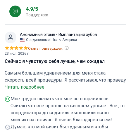
4.9/5
Поддержка
Анонимный отзыв
• Имплантация зубов
Соединенные Штаты Америки
Отзыв подтвержден.
23 июл. 2026 г.
Сейчас я чувствую себя лучше, чем ожидал
Самым большим удивлением для меня стала
скорость всей процедуры. Я рассчитывал, что проведу
в кресле минимум 4 часа, но мой врач справился
Читать подробнее
меньше чем за два. За это время мне супер
Мне трудно сказать что мне не понравилось .
профессионально удалили много больных зубов и
Считаю что все прошло на высшем уровне . Все , от
установили 10 имплантов Nobel Biocare. Он лично
координатора до водителя выполнили свою
консультировал меня перед операцией и сам же ее
миссию на отлично. Я очень благодарен всем!
проводил. Сейчас чувствую себя лучше, чем ожидал.
Думаю что мой визит был удачным и чтобы
Клиника всегда на связи, что очень важно в период