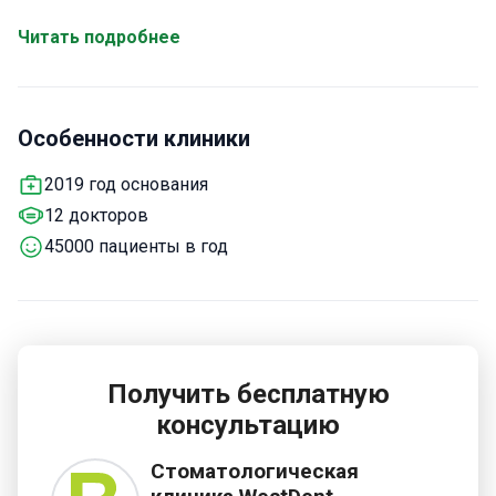
около 45 000 пациентов. В большинстве случаев они
приезжают из русскоязычных, арабоязычных и
Читать подробнее
европейских стран, государств Содружества наций.
Особенности клиники
2019 год основания
12 докторов
45000 пациенты в год
Получить бесплатную
консультацию
Стоматологическая