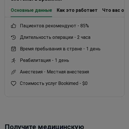
клинику для лечения, преимущественно из стран
Основные данные
Как это работает
Что вас ож
Латинской Америки, Европы и Содружества, а
также из США, Канады и Австралии.
пациентов рекомендуют -
85%
Длительность операции -
2 часа
Время пребывания в стране -
1 день
Реабилитация -
1 день
Анестезия -
Местная анестезия
Стоимость услуг Bookimed -
$0
Получите медицинскую