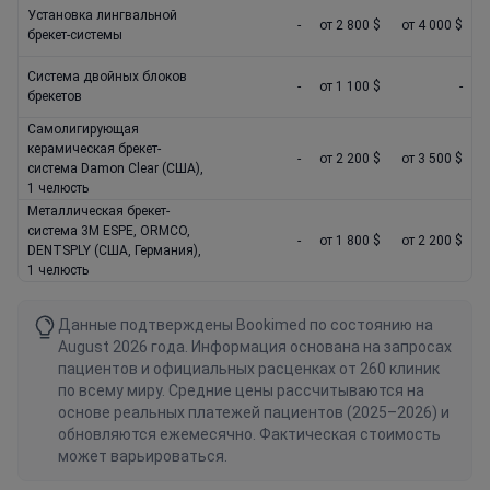
Установка лингвальной
-
от 2 800 $
от 4 000 $
брекет-системы
Система двойных блоков
-
от 1 100 $
-
брекетов
Самолигирующая
керамическая брекет-
-
от 2 200 $
от 3 500 $
система Damon Clear (США),
1 челюсть
Металлическая брекет-
система 3М ESPE, ORMCO,
-
от 1 800 $
от 2 200 $
DENTSPLY (США, Германия),
1 челюсть
Данные подтверждены Bookimed по состоянию на
August 2026 года. Информация основана на запросах
пациентов и официальных расценках от 260 клиник
по всему миру. Средние цены рассчитываются на
основе реальных платежей пациентов (2025–2026) и
обновляются ежемесячно. Фактическая стоимость
может варьироваться.