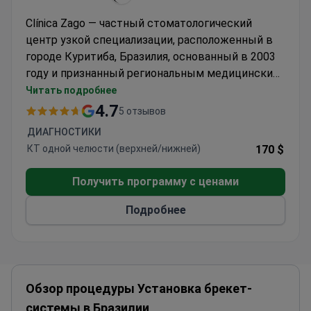
Clínica Zago — частный стоматологический
центр узкой специализации, расположенный в
городе Куритиба, Бразилия, основанный в 2003
году и признанный региональным медицинским
центром под руководством опытных
Читать подробнее
пародонтологов и университетских
4.7
5 отзывов
преподавателей. Клиника сочетает
ДИАГНОСТИКИ
современные технологии, такие как цифровое
КТ одной челюсти (верхней/нижней)
170 $
планирование NemoScan и импланты из
диоксида циркония, с бутик-подходом,
Получить программу с ценами
ориентированным на пациента. Она
специализируется на сложных хирургических
Подробнее
вмешательствах и эстетической стоматологии
высокого уровня, предлагая доказательные
методы лечения для международных пациентов,
ориентированных на точность и качество.
Обзор процедуры Установка брекет-
Clínica Zago принимает взрослых и детей, и
ежегодно около 2000 пациентов выбирают эту
системы в Бразилии