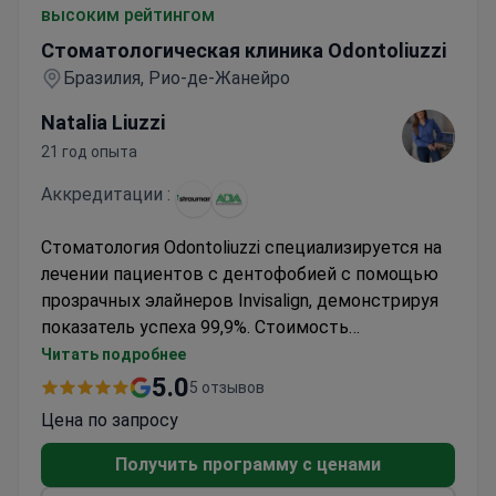
высоким рейтингом
Стоматологическая клиника Odontoliuzzi
Бразилия, Рио-де-Жанейро
Natalia Liuzzi
21 год опыта
Аккредитации :
Стоматология Odontoliuzzi специализируется на
лечении пациентов с дентофобией с помощью
прозрачных элайнеров Invisalign, демонстрируя
показатель успеха 99,9%. Стоимость
ортодонтического лечения составляет около 2
Читать подробнее
500–3 000 долларов США; в эту сумму обычно
5.0
5 отзывов
входят элайнеры Invisalign, интраоральное
Цена по запросу
сканирование, рентгенография и доставка капп
в любую точку мира. Клиника является
Получить программу с ценами
официальным провайдером Straumann®, имеет