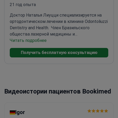
21 год опыта
Доктор Наталья Лиуцци специализируется на
ортодонтическом лечении в клинике Odontoliuzzi
Dentistry and Health.
Член Бразильского
общества лазерной медицины и
хирургии
Читать подробнее
Сосредоточена на сочетании высоких
технологий с современными
Получить бесплатную консультацию
методиками
Проводит лечение в элегантной и
гостеприимной обстановке
Видеоистории пациентов Bookimed
Igor