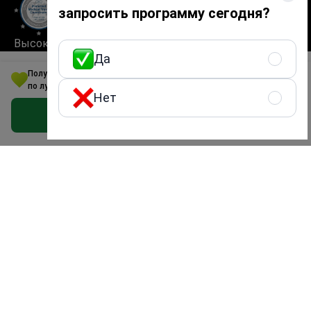
запросить программу сегодня?
Высокие стандарты
Да
качества и
Получите программу по установке брекет-системы в Бразилии
безопасности
по лучшей цене
Нет
Получить предложение бесплатно
Безопасное и быстрое использование сайта
Bookimed — международная платформа
медицинского туризма, основанная в Киеве,
Украина, в 2014 году. Более 1 000 000 обращений
пациентов и сотрудничество с 1 500+