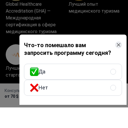
Global Healthcare
Лучший опыт
Accreditation (GHA) —
медицинского туризма
Международная
сертификация в сфере
медицинского туризма
Что-то помешало вам
запросить программу сегодня?
Лучший медицинский
Превосходный опыт
Да
стартап в Европе
пациентов и качество
обслуживания
Нет
Консультация офтальмолога
Получить предложение
от 70 $
бесплатно
Высокие стандарты
качества и