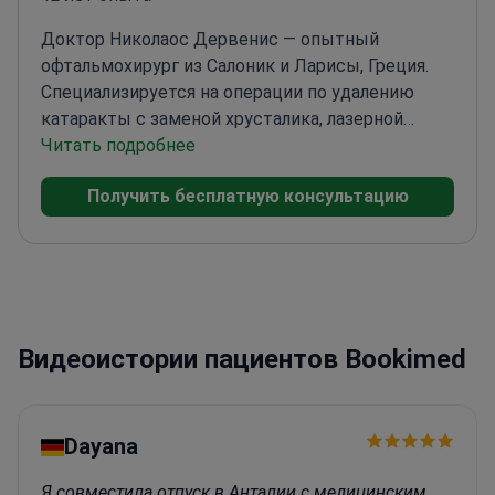
Доктор Николаос Дервенис — опытный
офтальмохирург из Салоник и Ларисы, Греция.
Специализируется на операции по удалению
катаракты с заменой хрусталика, лазерной
коррекции зрения, LASIK и витрэктомии. Имеет
Читать подробнее
более 15 лет опыта в операциях по катаракте.
Получить бесплатную консультацию
Доктор Дервенис работал консультантом в
Национальной службе здравоохранения
Великобритании (NHS). Опубликовал более 55
статей в рецензируемых журналах. Его
исследования были процитированы более 20
000 раз, что подтверждает его значительное
Видеоистории пациентов Bookimed
влияние в офтальмологии.
Dayana
Я совместила отпуск в Анталии с медицинским