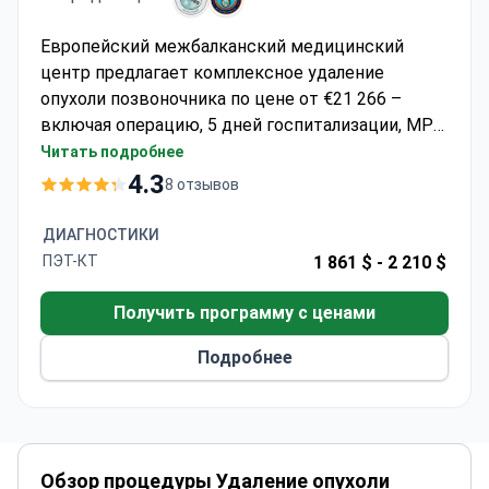
Европейский межбалканский медицинский
центр предлагает комплексное удаление
опухоли позвоночника по цене от €21 266 –
включая операцию, 5 дней госпитализации, МРТ,
анализы и последующее наблюдение. Являясь
Читать подробнее
аккредитованной больницей GHA и TEMOS,
4.3
8 отзывов
входящей в состав Athens Medical Group, он
обеспечивает интраоперационный
ДИАГНОСТИКИ
нейрофизиологический мониторинг во время
ПЭТ-КТ
1 861 $ -
2 210 $
процедур. Клиника удобно расположена всего в
5 минутах от аэропорта Салоники.
Получить программу с ценами
Подробнее
Обзор процедуры Удаление опухоли