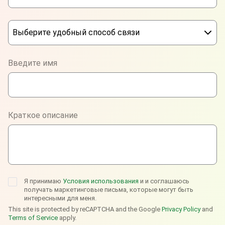
Выберите удобный способ связи
Phone
Введите имя
WhatsApp
Viber
Краткое описание
Telegram
Я принимаю
Условия использования
и и соглашаюсь
получать маркетинговые письма, которые могут быть
интересными для меня.
This site is protected by reCAPTCHA and the Google
Privacy Policy
and
Terms of Service
apply.