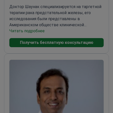
Доктор Шаунак специализируется на таргетной
терапии рака предстательной железы, его
исследования были представлены в
Американском обществе клинической
онкологии.
Читать подробнее
Завершил обучение по
специальности «Медицинская онкология» (DNB)
Получить бесплатную консультацию
в больнице Indraprastha Apollo
Представил
исследование по раку желудка на
гастроэнтерологическом симпозиуме
ASCO
Фокусируется на молекулярных основах
рака и персонализированных методах
лечения
Старшая ординатура по внутренним
болезням с опытом преподавания в AIIMS