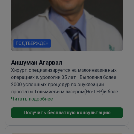
ПОДТВЕРЖДЕН
Аншуман Агарвал
Хирург, специализируется на малоинвазивных
операциях в урологии
35 лет
Выполнил более
2000 успешных процедур по энуклеации
простаты Гольмиевым лазером(Ho-LEP)и более
1000 ТУРП.
Читать подробнее
Имеет опыт работы в крупнейших
клиниках Южной Кореи, Малазии и Китая..
Получить бесплатную консультацию
Обучение роботической хирургии в IRCAD в
Страсбурге(Франция) в марте 2010 года.
Регулярно выполняет лапароскопические