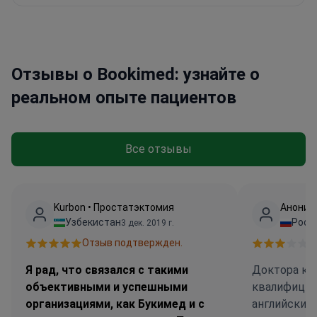
Отзывы о Bookimed: узнайте о
реальном опыте пациентов
Все отзывы
Kurbon • Простатэктомия
Аноним
Узбекистан
Росс
3 дек. 2019 г.
Отзыв подтвержден.
О
Я рад, что связался с такими
Доктора кл
объективными и успешными
квалифицир
организациями, как Букимед и с
английски х