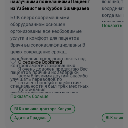
наилучшими пожеланиями Пациент
лечения, то
из Узбекистана Курбон Эшмирзаев
координато
когда вы в
БЛК сверх современными
минус проц
оборудованием осношен
Показать б
огромнейши
оргонизованы все необходимые
везде часам
услуги и комфорт для пацентов
осведомлен
Врачи высококвалифицирлваны В
на русском,
целях сокращение срока
можно с то
перебивание предлагаю взять под
О сервисе Bookimed
незнание м
контрол зарегистрированных
Я очень доволен предлагаю Вас
то есть тол
пацентов причини их задержки,
всем близкими другим Спасибо
перевести.
улучшать переводов по
за всестороный содействие
мамутна ле
специальности я был трёх местных
Досвидание.
английским,
палатах состояние нормальное
Показать больше
ускоряла за
Уролог доктор Адитиа Прадхан
больному ех
высоко
BLK клиника доктора Капура
сопровожда
квалифицированный,вежливийи
Адитья Прадхан
страны не п
BLK клиник
внимательный Спасибо ему за
лечения. Ес
качественной операци Я здесь