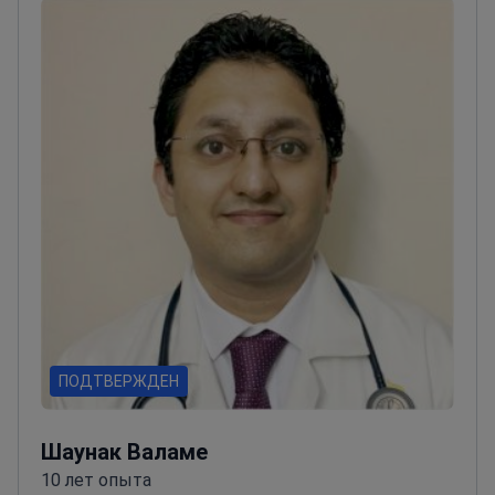
урологические операции: пиелопластику,
донорскую нефрэктомию, радикальная
нефрэктомию, реимплантацию уретры в
Отделении урологии Кливлендской клиники,
США.
ПОДТВЕРЖДЕН
Шаунак Валаме
10 лет опыта