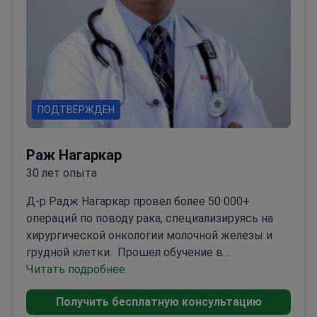
ПОДТВЕРЖДЕН
Раж Нагаркар
30 лет опыта
Д-р Радж Нагаркар провел более 50 000+
операций по поводу рака, специализируясь на
хирургической онкологии молочной железы и
грудной клетки.
Прошел обучение в
Мемориальной больнице Тата и Королевском
Читать подробнее
колледже хирургов Эдинбурга
30 лет опыта
Получить бесплатную консультацию
опыта в хирургической онкологии
Участвовал в