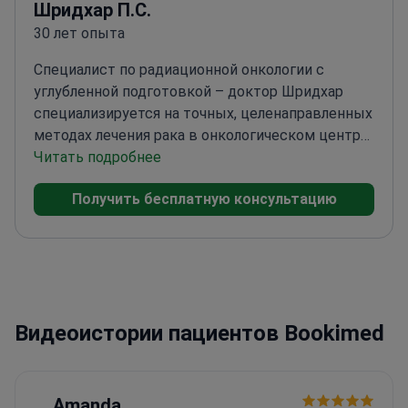
Шридхар П.С.
30 лет опыта
Специалист по радиационной онкологии с
углубленной подготовкой – доктор Шридхар
специализируется на точных, целенаправленных
методах лечения рака в онкологическом центре
HCG Manavata.
Читать подробнее
Более _doctor_3397_ лет опыта в
лучевой терапии
Дипломант Национального
Получить бесплатную консультацию
совета по лучевой терапии
Член Ассоциации
радиационной онкологии Индии
Видеоистории пациентов Bookimed
Amanda