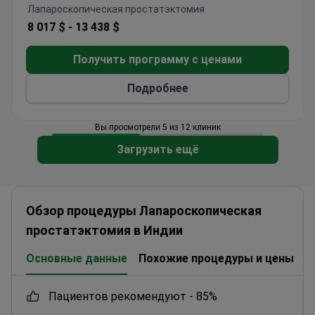
Hospitals, известной своим лидерством в
Лапароскопическая простатэктомия
области трансплантации органов и передовых
8 017 $ -
13 438 $
хирургических методов.
Получить программу с ценами
Подробнее
Вы просмотрели 5 из 12 клиник
Загрузить ещё
Обзор процедуры Лапароскопическая
простатэктомия в Индии
Основные данные
Похожие процедуры и цены
К
пациентов рекомендуют -
85%