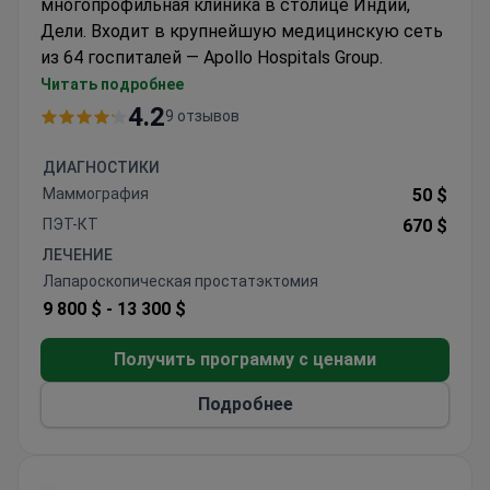
многопрофильная клиника в столице Индии,
Дели. Входит в крупнейшую медицинскую сеть
из 64 госпиталей — Apollo Hospitals Group.
Ежегодно в сети клиник проходят лечение 1 млн
Читать подробнее
пациентов.
4.2
9 отзывов
Аполло Индрапрастха первой в Индии получила
международную сертификацию JCI. Госпиталь
ДИАГНОСТИКИ
специализируется на трансплантологии,
Маммография
50 $
кардиохирургии, ортопедии, онкологии и
ПЭТ-КТ
670 $
бариатрической хирургии.
ЛЕЧЕНИЕ
Врачи клиники — авторы уникальных операций.
Лапароскопическая простатэктомия
Они провели первую пересадку печени ребенку
9 800 $ -
13 300 $
в Индии, а 110-летней женщине удалили опухоль
желудка.
Получить программу с ценами
Подробнее