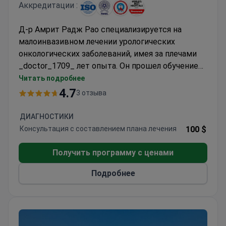
Аккредитации :
Д-р Амрит Радж Рао специализируется на
малоинвазивном лечении урологических
онкологических заболеваний, имея за плечами
_doctor_1709_ лет опыта. Он прошел обучение
роботизированной хирургии в Онкологическом
Читать подробнее
институте Розуэлл-Парк и Университете Южной
4.7
3 отзыва
Калифорнии. В сферу его компетенции входит
лапароскопическая простатэктомия при раке
ДИАГНОСТИКИ
предстательной железы. Manipal Hospitals —
Консультация с составлением плана лечения
100 $
ведущий индийский поставщик медицинских
услуг, располагающий 15 больницами в шести
Получить программу с ценами
штатах.
Подробнее