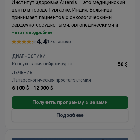
Институт здоровья Artemis — это медицинский
центр в городе Гургаоне, Индия. Больница
принимает пациентов с онкологическими,
сердечно-сосудистыми, ортопедическими и
неврологическими заболеваниями.
Читать подробнее
Институт Артемис оборудован
новейшими
4.4
17 отзывов
медицинскими аппаратами
. Здесь есть
диагностические отделения и лаборатории.
ДИАГНОСТИКИ
Консультация нейрохирурга
50 $
ЛЕЧЕНИЕ
Лапароскопическая простатэктомия
6 100 $ -
12 300 $
Получить программу с ценами
Подробнее