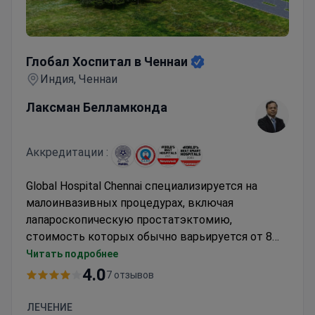
Глобал Хоспитал в Ченнаи
Глобал Хоспитал в Ченнаи
Индия, Ченнаи
Лаксман Белламконда
Аккредитации :
Global Hospital Chennai специализируется на
малоинвазивных процедурах, включая
лапароскопическую простатэктомию,
стоимость которых обычно варьируется от 8
000 до 13 400 долларов США. Доктор Лаксман
Читать подробнее
Белламконда, уролог, обладает экспертными
4.0
7 отзывов
знаниями в этой области. Больница входит в
состав медицинской группы Gleneagles Global
ЛЕЧЕНИЕ