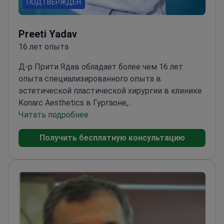
ПОДТВЕРЖДЕН
Preeti Yadav
16 лет опыта
Д-р Прити Ядав обладает более чем 16 лет
опыта специализированного опыта в
эстетической пластической хирургии в клинике
Konarc Aesthetics в Гургаоне,
Индия.
Читать подробнее
Специализируется на пластической
хирургии лица и контурной пластике
Получить бесплатную консультацию
тела
Предлагает индивидуальные планы лечения
для каждого пациента
Фокусируется как на
хирургических, так и на нехирургических
методах омоложения
Известна своим чутким
подходом к проблемам пациентов