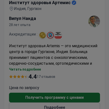
Институт здоровья Артемис
Индия, Гургаон
Випул Нанда
28 лет опыта
Аккредитации :
Институт здоровья Artemis — это медицинский
центр в городе Гургаоне, Индия. Больница
принимает пациентов с онкологическими,
сердечно-сосудистыми, ортопедическими и
неврологическими заболеваниями.
Читать подробнее
Институт Артемис оборудован
новейшими
4.4
17 отзывов
медицинскими аппаратами
. Здесь есть
диагностические отделения и лаборатории.
Цена по запросу
Получить программу с ценами
Подробнее