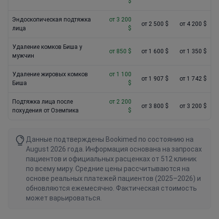
$
Эндоскопическая подтяжка
от 3 200
от 2 500 $
от 4 200 $
лица
$
Удаление комков Биша у
от 850 $
от 1 600 $
от 1 350 $
мужчин
Удаление жировых комков
от 1 100
от 1 907 $
от 1 742 $
Биша
$
Подтяжка лица после
от 2 200
от 3 800 $
от 3 200 $
похудения от Оземпика
$
Данные подтверждены Bookimed по состоянию на
August 2026 года. Информация основана на запросах
пациентов и официальных расценках от 512 клиник
по всему миру. Средние цены рассчитываются на
основе реальных платежей пациентов (2025–2026) и
обновляются ежемесячно. Фактическая стоимость
может варьироваться.