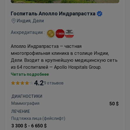
Госпиталь Аполло Индрапрастха
Госпиталь Аполло Индрапрастха
Индия, Дели
Аккредитации :
Аполло Индрапрастха — частная
многопрофильная клиника в столице Индии,
Дели. Входит в крупнейшую медицинскую сеть
из 64 госпиталей — Apollo Hospitals Group.
Ежегодно в сети клиник проходят лечение 1 млн
Читать подробнее
пациентов.
4.2
9 отзывов
Аполло Индрапрастха первой в Индии получила
международную сертификацию JCI. Госпиталь
ДИАГНОСТИКИ
специализируется на трансплантологии,
Маммография
50 $
кардиохирургии, ортопедии, онкологии и
ЛЕЧЕНИЕ
бариатрической хирургии.
Подтяжка лица (фейслифт)
Врачи клиники — авторы уникальных операций.
3 300 $ -
6 650 $
Они провели первую пересадку печени ребенку