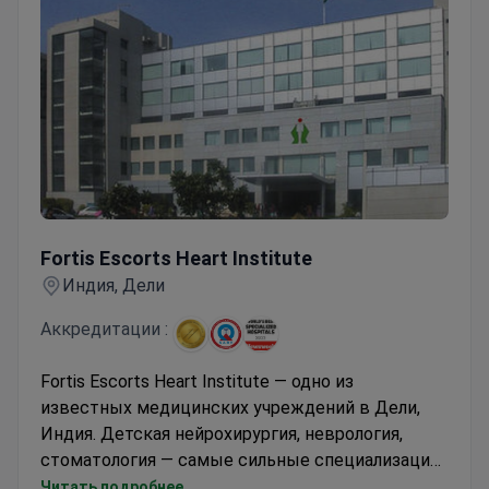
Fortis Escorts Heart Institute
Fortis Escorts Heart Institute
Индия, Дели
Аккредитации :
Fortis Escorts Heart Institute — одно из
известных медицинских учреждений в Дели,
Индия. Детская нейрохирургия, неврология,
стоматология — самые сильные специализации.
Качество медицинских услуг и лечения
Читать подробнее