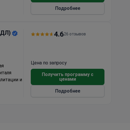
Подробнее
ЦДЛ)
4.6
26 отзывов
Цена по запросу
ая
италя
Получить программу с
ценами
илитации и
Подробнее
ого
нсульств.
раду