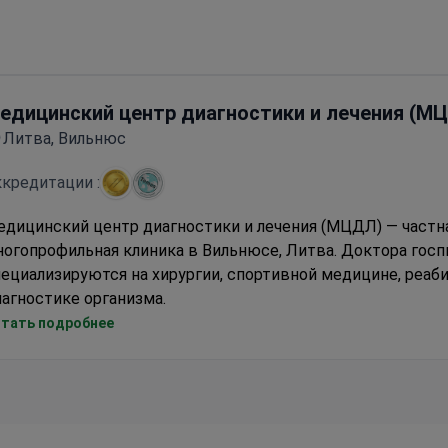
остранных пациентов приезжают из стран СНГ, Европы,
spital)
дружества, США, Канады и Австралии.
едицинский центр диагностики и лечения (М
Литва, Вильнюс
кредитации :
едицинский центр диагностики и лечения (МЦДЛ) — частн
огопрофильная клиника в Вильнюсе, Литва. Доктора госп
ециализируются на хирургии, спортивной медицине, реаб
агностике организма.
МЦДЛ)
оспиталь отмечен сертификатом качества Дипломатическ
тать подробнее
вета. Здесь проходят лечение сотрудники посольств и ко
клинике работают 180 врачей, 50 из которых получили наг
Заслуженный врач Литвы”.
егодно медицинский центр принимает на лечение 81 000
циентов.