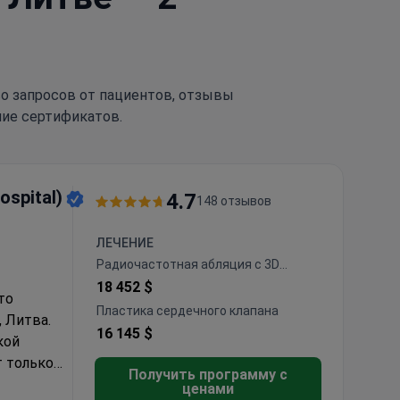
тво запросов от пациентов, отзывы
чие сертификатов.
ospital)
4.7
148 отзывов
ЛЕЧЕНИЕ
Радиочастотная абляция с 3D
картированием
18 452 $
то
Пластика сердечного клапана
 Литва.
16 145 $
кой
т только
Получить программу с
нство
ценами