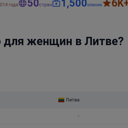
50
1,500
6
K
014 года
стран
клиник
p для женщин в Литве?
Литва
-