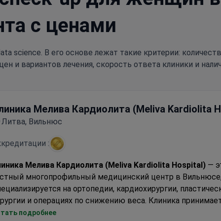
нта с ценами
ata science. В его основе лежат такие критерии: количес
цен и вариантов лечения, скорость ответа клиники и нали
линика Мелива Кардиолита (Meliva Kardiolita H
Литва, Вильнюс
кредитации :
иника Мелива Кардиолита (Meliva Kardiolita Hospital)
— э
астный многопрофильный медицинский центр в Вильнюсе,
ециализируется на ортопедии, кардиохирургии, пластичес
рургии и операциях по снижению веса. Клиника принимае
рослых пациентов (около 298 000 человек в год). Больши
тать подробнее