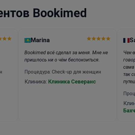
ентов Bookimed
Marina
S
Bookimed всё сделал за меня. Мне не
Чек-
пришлось ни о чём беспокоиться.
гово
сама
н
Процедура: Check-up для женщин
так 
Клиника:
Клиника Северанс
путе
Проц
Кли
Бах