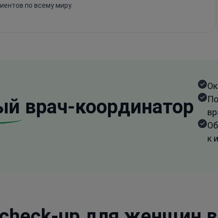
иентов по всему миру.
Ок
По
ый
врач-координатор
вр
Об
к 
check-up для женщин в