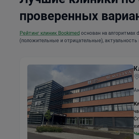
проверенных вариа
Рейтинг клиник Bookimed
основан на алгоритмах d
(положительные и отрицательные), актуальность 
К
Ак
Кл
ч
Сп
хи
вз
Чи