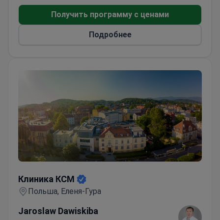
новейшим технологиям, премиальным
Получить программу с ценами
системам и современным протоколам лечения.
Чаще всего клинику посещают пациенты из
Подробнее
Европы и стран Содружества, а также из США,
Канады и Австралии.
Клиника КСМ
Клиника КСМ
Польша, Еленя-Гура
Jaroslaw Dawiskiba