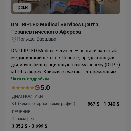
Промо
DNTRIPLED Medical Services Центр Терапевтическог
DNTRIPLED Medical Services Центр
Терапевтического Афереза
Польша, Варшава
DNTRIPLED Medical Services — первый частный
медицинский центр в Польше, предлагающий
двойную фильтрационную плазмаферезу (DFPP)
и LDL-аферез. Клиника сочетает современные
методы диагностики, расширенные
Читать подробнее
лабораторные исследования и индивидуально
5.0
подобранную DFPP-терапию для каждого
ДИАГНОСТИКИ
пациента. Также она является
КТ (компьютерная томография)
867 $ -
1 040 $
специализированным дистрибьютором
ЛЕЧЕНИЕ
оборудования и фильтров для афереза, работая
Плазмаферез
напрямую с международными
3 352 $ -
3 699 $
производителями, что обеспечивает доступ к