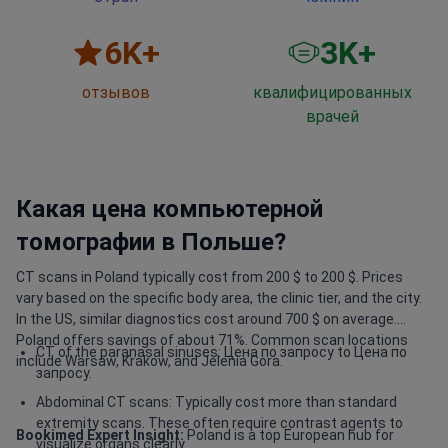
6
K+
3
K+
отзывов
квалифицированных
врачей
Какая цена компьютерной
томографии в Польше?
CT scans in Poland typically cost from 200 $ to 200 $. Prices
vary based on the specific body area, the clinic tier, and the city.
In the US, similar diagnostics cost around 700 $ on average.
Poland offers savings of about 71%. Common scan locations
CT of the paranasal sinuses: Цена по запросу to Цена по
include Warsaw, Krakow, and Jelenia Gora.
запросу.
Abdominal CT scans: Typically cost more than standard
extremity scans. These often require contrast agents to
Bookimed Expert Insight:
Poland is a top European hub for
visualize organs clearly.