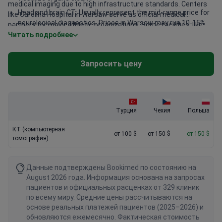
medical imaging due to high infrastructure standards. Centers
Head and brain CT: Usually represent the mid-range price for
like Carolina Hospital in Warsaw serve as official medical
neurological diagnostics. Prices in Warsaw may run 10-15%
partners for major athletic organizations. Some facilities, like
higher than in smaller cities.
Читать подробнее
European Health Center Otwock, provide specialized cardio-
oncology departments using modern diagnostic protocols. KCM
Advanced PET-CT: Costs more due to the use of radioactive
Clinic in Jelenia Gora treats over 700 international patients
tracers. These scans provide detailed functional data for
Запросить цену
annually from countries like Germany and the UK.
oncology patients.
Турция
Чехия
Польша
КТ (компьютерная
от 100 $
от 150 $
от 150 $
томография)
Данные подтверждены Bookimed по состоянию на
August 2026 года. Информация основана на запросах
пациентов и официальных расценках от 329 клиник
по всему миру. Средние цены рассчитываются на
основе реальных платежей пациентов (2025–2026) и
обновляются ежемесячно. Фактическая стоимость