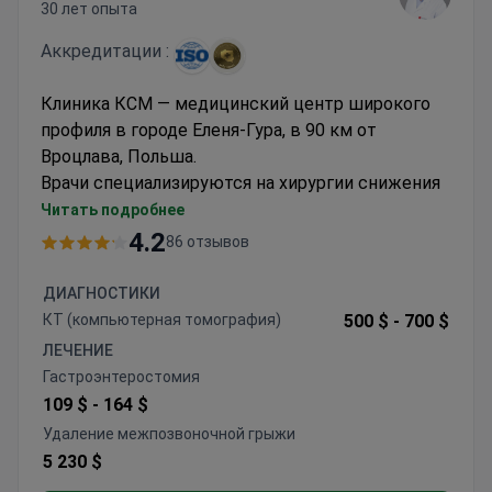
30 лет опыта
Аккредитации :
Клиника КСМ — медицинский центр широкого
профиля в городе Еленя-Гура, в 90 км от
Вроцлава, Польша.
Врачи специализируются на хирургии снижения
веса, пластических операциях, ортопедии и
Читать подробнее
минимально-инвазивных вмешательствах на
4.2
86 отзывов
позвоночнике.
Иностранным пациентам здесь предлагают
ДИАГНОСТИКИ
пакетные цены и персональный сервис. В
КТ (компьютерная томография)
500 $ -
700 $
клинике КСМ принимают только взрослых.
ЛЕЧЕНИЕ
Каждый год сюда приезжают 700 зарубежных
Гастроэнтеростомия
пациентов из Великобритании, Германии,
109 $ -
164 $
Исландии, Испании и Омана.
Удаление межпозвоночной грыжи
5 230 $