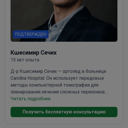
ПОДТВЕРЖДЕН
Кшесимир Сечих
15 лет опыта
Д-р Кшесимир Сечих — ортопед в больнице
Carolina Hospital. Он использует передовые
методы компьютерной томографии для
планирования лечения сложных переломов
костей.
Читать подробнее
Лечит травмы в медицинском центре
FIFA Medical Centre of
Получить бесплатную консультацию
Excellence
Специализируется на скелетно-
мышечной травматологии для взрослых и
детей
Планирует хирургические вмешательства