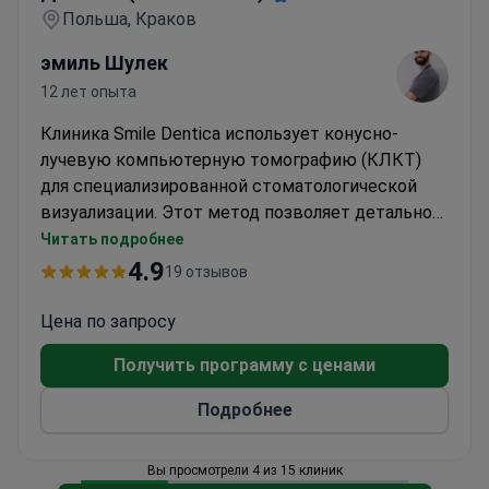
Польша, Краков
эмиль Шулек
12 лет опыта
Клиника Smile Dentica использует конусно-
лучевую компьютерную томографию (КЛКТ)
для специализированной стоматологической
визуализации. Этот метод позволяет детально
оценить плотность костной ткани и состояние
Читать подробнее
челюсти за один визит. Отдельное
4.9
19 отзывов
сканирование КЛКТ обычно стоит около 90
евро. Эта плата покрывает сканирование и
Цена по запросу
немедленное получение результатов
Получить программу с ценами
диагностики для планирования
стоматологического лечения. Доктор Эмиль
Подробнее
Сулек курирует эти обследования, имея более
чем 10-летний опыт работы и более 900
Вы просмотрели 4 из 15 клиник
проведенных процедур. Клиника предоставляет