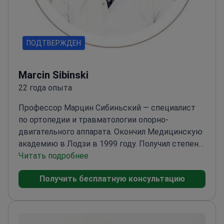
ПОДТВЕРЖДЕН
Marcin Sibinski
22 года опыта
Профессор Марцин Сибиньский — специалист
по ортопедии и травматологии опорно-
двигательного аппарата. Окончил Медицинскую
академию в Лодзи в 1999 году. Получил степень
доктора (PhD) в 2004 году и прошёл
Читать подробнее
хабилитацию (DSc) в 2010-м. Звание профессора
Получить бесплатную консультацию
— с 2014 года. Проходил международные
медицинские стажировки, в том числе в
Великобритании.
Лечит взрослых и детей,
применяя консервативные методы и