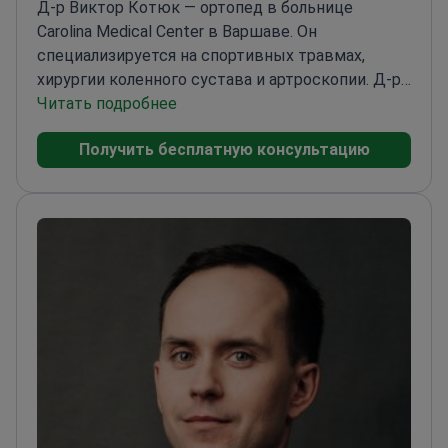
Д-р Виктор Котюк — ортопед в больнице
Carolina Medical Center в Варшаве. Он
специализируется на спортивных травмах,
хирургии коленного сустава и артроскопии. Д-р
Котюк является соавтором более 180 научных
Читать подробнее
работ по ортопедическому лечению. Он
Получить бесплатную консультацию
занимается лечением сложных травм костей и
суставов, переломов бедра и разрывов
мениска.
Выполняет реконструкцию передней
крестообразной связки и восстановление
вращательной манжеты плеча.
Получил
стипендию Президента Украины для
талантливой молодежи.
Бывший научный
сотрудник ГУ «Институт травматологии и
ортопедии НАМН Украины».
Работает в больнице
Carolina Medical Center, официальном
медицинском центре передового опыта FIFA.