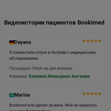
для спортсменов с использованием точной
визуализации
Выполняет реконструкцию
передней крестообразной
Видеоистории пациентов Bookimed
связки
Сертифицированный специалист в
области ортопедии и травматологии
Dayana
Я совместила отпуск в Анталии с медицинским
обследованием.
Процедура: Check-up для женщин
Клиника:
Клиника Мемориал Анталия
Marina
Bookimed всё сделал за меня. Мне не пришлось