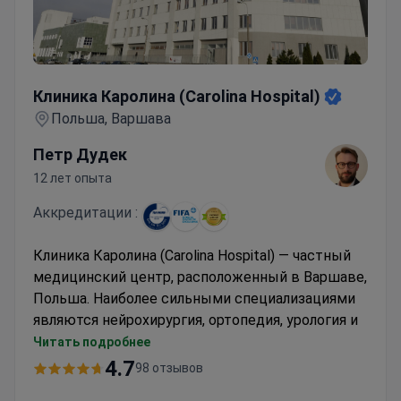
Клиника Каролина (Carolina Hospital)
Клиника Каролина (Carolina Hospital)
Польша, Варшава
Петр Дудек
12 лет опыта
Аккредитации :
Клиника Каролина (Carolina Hospital) — частный
медицинский центр, расположенный в Варшаве,
Польша. Наиболее сильными специализациями
являются нейрохирургия, ортопедия, урология и
оториноларингология.
Читать подробнее
Клиника имеет большой опыт в области
4.7
98 отзывов
спортивной медицины, являясь многолетним