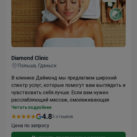
В основе миссии больницы лежит неизменное
стремление больницы к постоянному развитию,
инновациям и индивидуальному подходу, что
свидетельствует о стремлении медицинского
коллектива предоставлять пациентам лечение
высочайшего качества, всегда
соответствующее международным стандартам
Diamond Clinic
и медицинским показаниям.
Diamond Clinic
Польша, Гданьск
В клинике Даймонд мы предлагаем широкий
спектр услуг, которые помогут вам выглядеть и
чувствовать себя лучше. Если вам нужен
расслабляющий массаж, омолаживающая
процедура для лица или маникюр и педикюр,
Читать подробнее
наша опытная команда всегда готова
4.8
5 отзывов
предоставить вам уход высочайшего качества.
Цена по запросу
В число наших услуг входят классический
массаж, безоперационный лифтинг лица,