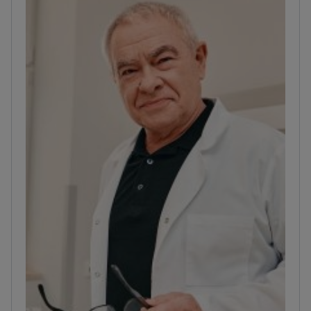
реконструкцию и мастэктомию. Проводит
вмешательства на мягких тканях и малые
операции, например удаление кожных
образований и узлов. Выполняет эндокринные
операции при доброкачественных и
злокачественных заболеваниях щитовидной
железы.
Диагностирует заболевания молочной
железы. Проводит вакуум‑ассоциированные
(маммотомные) биопсии молочной железы под
контролем УЗИ. Выполняет трепан‑биопсии и
тонкоигольные аспирационные биопсии.
Проводит биопсии щитовидной железы и
видеодерматоскопию кожных образований.