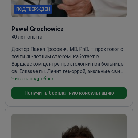
ПОДТВЕРЖДЕН
Pawel Grochowicz
40 лет опыта
Доктор Павел Грохович, MD, PhD, — проктолог с
почти 40‑летним стажем. Работает в
Варшавском центре проктологии при больнице
св. Елизаветы. Лечит геморрой, анальные свищи
и абсцессы, анальные трещины, недержание
Читать подробнее
кала и пилонидальные кисты. Также выполняет
Получить бесплатную консультацию
колоноскопию и полипэктомию толстой кишки.
С 1979 по 2016 год работал в отделении
проктологии больницы «Солец» — референсном
центре и единственном в своем роде в Польше.
С 2016 года работает в Варшавском центре
проктологии при больнице св. Елизаветы, где
разрабатывает и внедряет новые методы, а