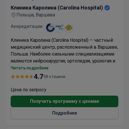
Клиника Каролина (Carolina Hospital)
Польша, Варшава
Аккредитации :
Клиника Каролина (Carolina Hospital) — частный
медицинский центр, расположенный в Варшаве,
Польша. Наиболее сильными специализациями
являются нейрохирургия, ортопедия, урология и
оториноларингология.
Читать подробнее
Клиника имеет большой опыт в области
4.7
98 отзывов
спортивной медицины, являясь многолетним
медицинским партнером Польского
Цена по запросу
олимпийского комитета и Польского
Получить программу с ценами
национального балета. Кроме того, клиника была
выбрана Союзом европейских футбольных
Подробнее
ассоциаций (УЕФА) для оказания медицинской
помощи участникам ЕВРО-2012. С августа 2004