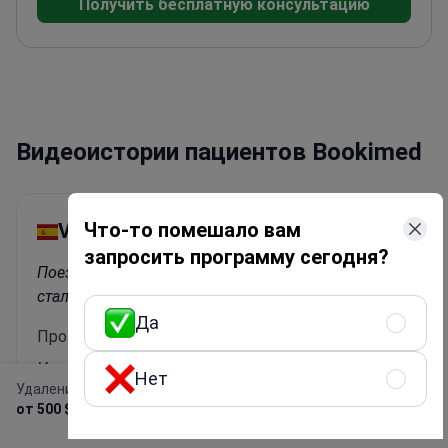
Получить бесплатную консультацию
в Быдгоще (Университет Николая Коперника в
Торуни). В Wilmed он проводит онлайн-
консультации для отбора пациентов на
эстетические процедуры, такие как
отопластика, ринопластика, лифтинг губ и
липофилинг.
Видеоистории пациентов Bookimed
Что-то помешало вам
Valentina
запросить программу сегодня?
Поездка из Испании в Стамбул на липосакцию
стала для меня опытом, который изменил жизнь.
Да
Процедура: Липосакция
Клиника:
Клиника Стамбул Аэстетик
Нет
Удаление липомы
(İstanbul Aesthetic)
Получить предложение
от 500 $
бесплатно