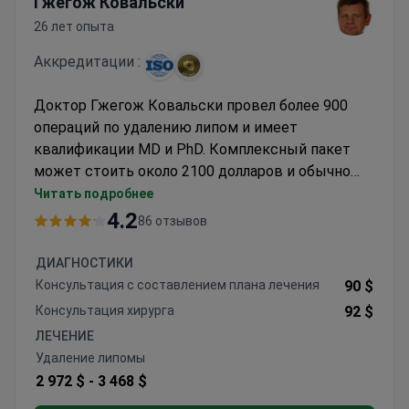
Гжегож Ковальски
26 лет опыта
Аккредитации :
Доктор Гжегож Ковальски провел более 900
операций по удалению липом и имеет
квалификации MD и PhD. Комплексный пакет
может стоить около 2100 долларов и обычно
включает предоперационную консультацию,
Читать подробнее
анестезию, анализы крови, 1 день пребывания в
4.2
86 отзывов
больнице и послеоперационный уход. Клиника
KCM аккредитована ISO и ежегодно принимает
ДИАГНОСТИКИ
более 700 иностранных пациентов. Процедура
Консультация с составлением плана лечения
90 $
проводится под местной или общей анестезией
Консультация хирурга
92 $
с минимальным временем восстановления.
ЛЕЧЕНИЕ
Удаление липомы
2 972 $ -
3 468 $