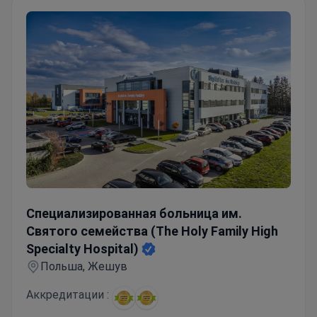
года клиника имеет сертификат менеджмента
качества (ISO 9001:2015) в области
комплексного медицинского обслуживания.
Больница «Каролина» была сертифицирована
Международной федерацией футбола как
Медицинский центр передового опыта ФИФА.
В клинике Каролина принимают как взрослых,
так и детей. Врачи клиники разработали
уникальный метод восстановления передней
крестообразной связки у детей. Чаще всего в
клинику приезжают пациенты из стран СНГ,
Европы и Содружества наций.
Специализированная больница им. Святого семейства (T
Специализированная больница им.
Святого семейства (The Holy Family High
Specialty Hospital)
Польша, Жешув
Аккредитации :