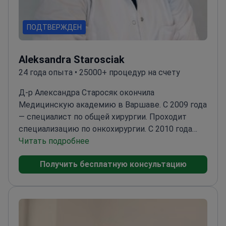
ПОДТВЕРЖДЕН
Aleksandra Starosciak
24 года опыта • 25000+ процедур на счету
Д-р Александра Старосяк окончила
Медицинскую академию в Варшаве. С 2009 года
— специалист по общей хирургии. Проходит
специализацию по онкохирургии. С 2010 года
работает в отделении онкологической хирургии
Читать подробнее
Больницы Святого Семейства в Варшаве. Член
Получить бесплатную консультацию
Польского общества онкологической хирургии.
Участвует в научных и учебных конференциях
по общей хирургии, онкологии, пластической
хирургии и ультразвуковой диагностике
молочной железы.
Выполняет операции на
молочной железе, включая удаление опухолей,