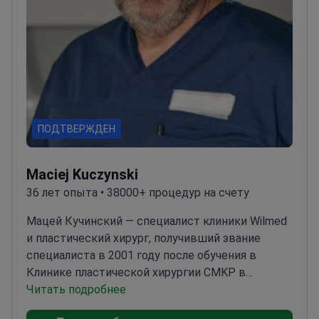
ПОДТВЕРЖДЕН
Maciej Kuczynski
36 лет опыта • 38000+ процедур на счету
Мацей Кучинский — специалист клиники Wilmed
и пластический хирург, получивший звание
специалиста в 2001 году после обучения в
Клинике пластической хирургии CMKP в
Варшаве. Он также является доктором наук,
Читать подробнее
защитившим диссертацию в Collegium Medicum