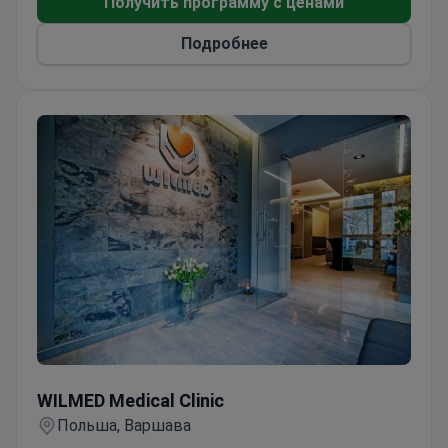
Получить программу с ценами
ароматерапевтический массаж, инъекции губ и
Подробнее
многое другое. Мы также предлагаем
процедуры от гипергидроза и различные
процедуры по уходу за телом, такие как пилинг
всего тела и повязки Arosha.
Наша клиника, расположенная в Гданьске,
предлагает спокойную и гостеприимную
атмосферу, позволяющую вам расслабиться и
позаботиться о себе.
По любым вопросам или для записи на прием,
пожалуйста, свяжитесь с нами.
WILMED Medical Clinic
WILMED Medical Clinic
Польша, Варшава