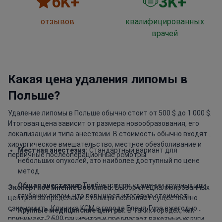
6
K+
3
K+
отзывов
квалифицированных
врачей
Какая цена удаления липомы в
Польше?
Удаление липомы в Польше обычно стоит от 500 $ до 1 000 $.
Итоговая цена зависит от размера новообразования, его
локализации и типа анестезии. В стоимость обычно входят
хирургическое вмешательство, местное обезболивание и
Местная анестезия:
Стандартный вариант для
первичные послеоперационные осмотры.
небольших опухолей, это наиболее доступный по цене
метод.
Общая анестезия:
Требуется при удалении крупных или
Экспертное мнение Bookimed:
Выбор специализированных
глубоких липом, что повышает итоговую стоимость.
центров за пределами столицы позволяет существенно
сэкономить. Клиника KCM в городе Еленя-Гура ежегодно
Крупные медицинские центры:
В таких городах, как
принимает 2 500 пациентов и предлагает пакетные услуги
Варшава, Краков и Гданьск, накладные расходы обычно