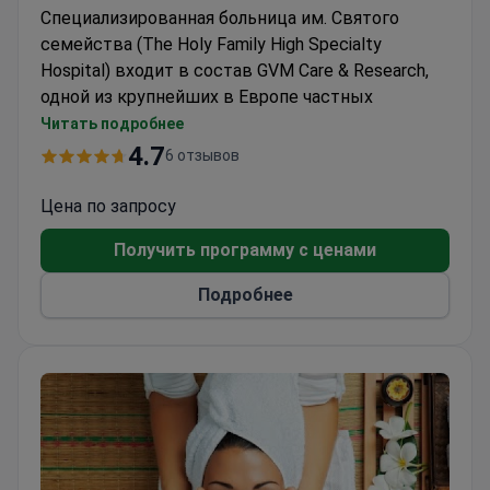
Специализированная больница им. Святого
семейства (The Holy Family High Specialty
Hospital) входит в состав GVM Care & Research,
одной из крупнейших в Европе частных
медицинских групп, объединяющей 50 больниц
Читать подробнее
в шести странах.
4.7
6 отзывов
Высокоспециализированная больница
передовых медицинских технологий "Святое
Цена по запросу
семейство", основанная в 2007 году в Жешуве,
Получить программу с ценами
Польша, постоянно расширяет спектр своих
услуг, чтобы удовлетворить растущий спрос на
Подробнее
специализированную медицинскую помощь.
Изначально специализируясь на ортопедии и
общей хирургии, впоследствии она расширила
спектр предлагаемых услуг, включив в него
отделения внутренних болезней, неврологии и
инсульта, реабилитации, радиологии,
торакальной хирургии и другие.