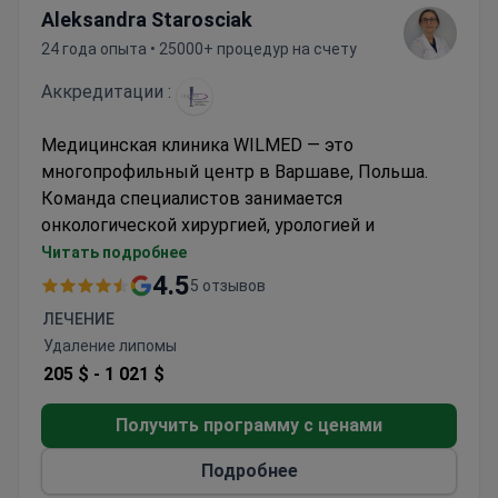
Aleksandra Starosciak
24 года опыта • 25000+ процедур на счету
Аккредитации :
Медицинская клиника WILMED — это
многопрофильный центр в Варшаве, Польша.
Команда специалистов занимается
онкологической хирургией, урологией и
проктологией. Также оказывается помощь
Читать подробнее
детям в области детской ревматологии.
4.5
5 отзывов
Клиника сообщает об уровне успешности
ЛЕЧЕНИЕ
вазэктомии выше 99%. Процедура не влияет на
Удаление липомы
либидо, эрекцию или уровень гормонов.
205 $ -
1 021 $
WILMED открылся в 1999 году и имеет
аккредитацию ISAPS. В 2016 году была
Получить программу с ценами
добавлена собственная операционная. Здесь
работают более 30 врачей и специалистов.
Подробнее
Персонал имеет сертификаты GCP, ISO14155 и