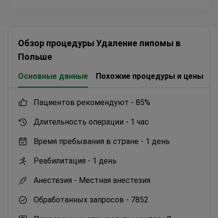
IATA по клиническим исследованиям.
Гинекологи удаляют миомы матки методом
гистероскопии без разрезов на животе.
Обзор процедуры Удаление липомы в
Проктологи лечат геморрой методом
лигирования резиновыми кольцами во время
Польше
амбулаторных приемов.
Основные данные
Похожие процедуры и цены
К
пациентов рекомендуют -
85%
Длительность операции -
1 час
Время пребывания в стране -
1 день
Реабилитация -
1 день
Анестезия -
Местная анестезия
Обработанных запросов -
7852