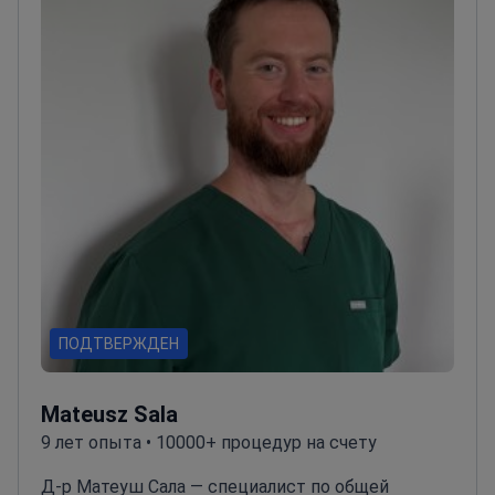
также ведет диагностическую,
реабилитационную, научную и
преподавательскую работу. Центр является
штаб-квартирой Польского клуба
колопроктологии.
Научно-исследовательская
деятельность: Институт экспериментальной и
клинической медицины Польской академии
наук (1979–1997). Стипендиат DAAD в
Мюнхенском университете имени Людвига-
Максимилиана (1983–1984). Больница Джона
Хантера, Университет Ньюкасла, Австралия
(1989–1996), где был директором отдела
трансплантационных исследований и главным
ПОДТВЕРЖДЕН
научным сотрудником (1991–1996).
Mateusz Sala
9 лет опыта • 10000+ процедур на счету
Д-р Матеуш Сала — специалист по общей