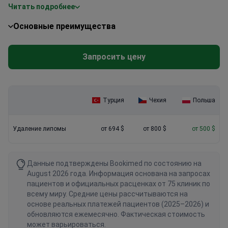
Читать подробнее
для иностранцев. Специализированная больница Святого
выше.
Семейства в Жешуве входит в сеть из 50 медицинских
Множественные образования:
Клиники часто
Основные преимущества
учреждений. Они поддерживают международные стандарты
предлагают скидки при удалении нескольких липом за
ISO, предлагая более выгодные расценки, чем в Варшаве.
один сеанс.
Чтобы получить качественный сервис, выбирайте клиники с
Запросить цену
Региональные клиники:
В таких местах, как Щецин или
большим потоком международных пациентов.
Еленя-Гура, цены могут быть более привлекательными.
Турция
Чехия
Польша
Удаление липомы
от 694 $
от 800 $
от 500 $
Данные подтверждены Bookimed по состоянию на
August 2026 года. Информация основана на запросах
пациентов и официальных расценках от 75 клиник по
всему миру. Средние цены рассчитываются на
основе реальных платежей пациентов (2025–2026) и
обновляются ежемесячно. Фактическая стоимость
может варьироваться.