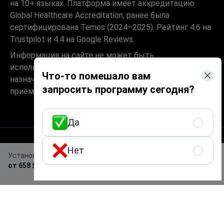
на 10+ языках. Платформа имеет аккредитацию
Global Healthcare Accreditation, ранее была
сертифицирована Temos (2024–2025). Рейтинг 4.6 на
Trustpilot и 4.4 на Google Reviews.
Информация на сайте не может быть
использована для постановки диагноза,
Что-то помешало вам
назначения лечения и не заменяет
запросить программу сегодня?
приём врача.
Да
Нет
© 2014-2026 Bookimed. Все права защищены.
Установка керамического винира
Получить предложение
Регистрация Bookimed Limited No. 2371039
от 658 $
бесплатно