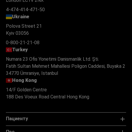
London EC1V 2NX
4-474-414-471-50
Ukraine
Polova Street 21
Kyiv 03056
0-800-21-21-08
Turkey
Numara 23 Ofis Yonetimi Danismanlik Ltd. Şti.
Fatih Sultan Mehmet Mahallesi Poligon Caddesi, Buyaka 2
34770 Ümraniye, Istanbul
Hong Kong
14/F Golden Centre
188 Des Voeux Road Central Hong Kong
Пациенту
Про