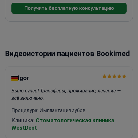
философии (PhD) в области биологии полости
Получить бесплатную консультацию
рта, Университет Саграду
Корасан
Специализируется на зубных
имплантатах, коронках, мостах и полной
реабилитации полости рта
Член Ордена
стоматологов Португалии
Регулярный участник
международных стоматологических курсов и
Видеоистории пациентов Bookimed
мероприятий
Igor
Было супер! Трансферы, проживание, лечение —
всё включено.
Процедура: Имплантация зубов
Клиника:
Стоматологическая клиника
WestDent