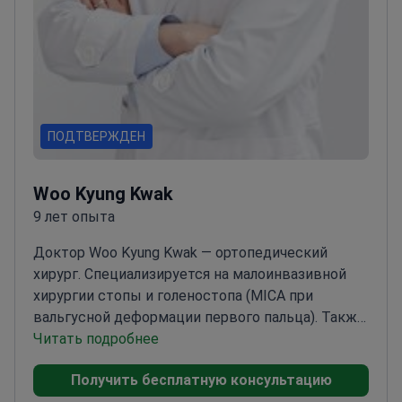
ПОДТВЕРЖДЕН
Woo Kyung Kwak
9 лет опыта
Доктор Woo Kyung Kwak — ортопедический
хирург. Специализируется на малоинвазивной
хирургии стопы и голеностопа (MICA при
вальгусной деформации первого пальца). Также
лечит спортивные травмы, выполняет
Читать подробнее
тотальное эндопротезирование коленного
Получить бесплатную консультацию
сустава и современную артроскопию плечевого