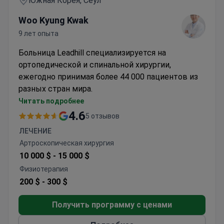
Южная Корея, Сеул
Woo Kyung Kwak
9 лет опыта
Больница Leadhill специализируется на
ортопедической и спинальной хирургии,
ежегодно принимая более 44 000 пациентов из
разных стран мира.
Работает как со взрослыми, так и с детскими
Читать подробнее
ортопедическими случаями
4.6
5 отзывов
Специализированные отделения
ЛЕЧЕНИЕ
нейрохирургии и хирургии позвоночника
Артроскопическая хирургия
наряду с ортопедией
10 000 $ -
15 000 $
Наиболее популярна среди пациентов из
Физиотерапия
Европы, Азии и Северной Америки
200 $ -
300 $
Получить программу с ценами