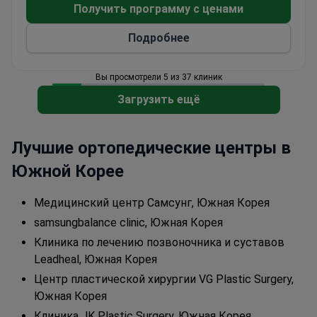
Получить программу с ценами
вмешательств.
Врачи JK специализируются на пластике лица,
Подробнее
груди, контурировании тела и антивозрастной
терапии.
Вы просмотрели 5 из 37 клиник
Ежегодно около
6 000 иностранных пациентов
совершенствуют свою внешность в JK Plastic
Загрузить ещё
Surgery. За все время работы клиники ее хирурги
выполнили более
85 000 операций
.
Лучшие ортопедические центры в
Южной Корее
Медицинский центр Самсунг, Южная Корея
samsungbalance clinic, Южная Корея
Клиника по лечению позвоночника и суставов
Leadheal, Южная Корея
Центр пластической хирургии VG Plastic Surgery,
Южная Корея
Клиника JK Plastic Surgery, Южная Корея