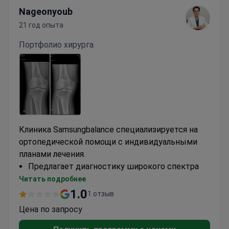
Nageonyoub
21 год опыта
Портфолио хирурга
Клиника Samsungbalance специализируется на
ортопедической помощи с индивидуальными
планами лечения.
Предлагает диагностику широкого спектра
ортопедических заболеваний
Читать подробнее
Предоставляет как хирургические, так и
1.0
1 отзыв
нехирургические варианты лечения
Цена по запросу
Фокусируется на восстановлении
подвижности и улучшении функции суставов