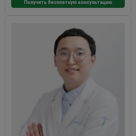
Получить бесплатную консультацию
сустава, спортивные травмы и хронические
заболевания коленного сустава.
Квалификация:
объединённая программа M.D.-Ph.D., Высшая
школа медицины Католического университета
Кореи. Интернатура и ординатура по
ортопедической хирургии, Католический
медицинский центр Католического
университета Кореи. Клинический инструктор
(феллоу), Сеульская больница Святой Марии,
Католический университет Кореи.