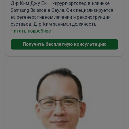
Д-р Ким Джу Ён — хирург-ортопед в клинике
Samsung Balance в Сеуле. Он специализируется
на регенеративном лечении и реконструкции
суставов. Д-р Ким занимал должность
директора отделения ортопедической хирургии
Читать подробнее
в миротворческом контингенте в Ираке. Он
Получить бесплатную консультацию
лечит сложные заболевания, такие как
остеоартроз коленного сустава, разрывы
мениска и «замороженное плечо».
Проводит
терапию стволовыми клетками при
заболеваниях коленей и остеоартрозе.
Эксперт в
области артроскопии коленного сустава и
реконструкции связок.
Бывший профессор
Католического университета
Кореи.
Действительный член Корейского
ортопедического общества и Корейской
ассоциации тазобедренного сустава.