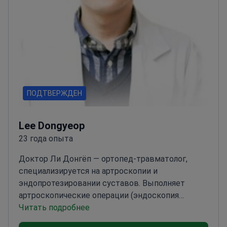
ПОДТВЕРЖДЕН
Lee Dongyeop
23 года опыта
Доктор Ли Донгёп — ортопед-травматолог,
специализируется на артроскопии и
эндопротезировании суставов. Выполняет
артроскопические операции (эндоскопия
суставов) и тотальное эндопротезирование
Читать подробнее
коленного сустава. Лечит патологии плечевого