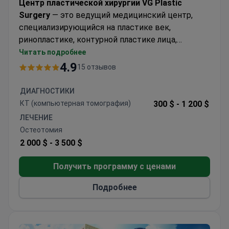
Центр пластической хирургии VG Plastic
Surgery
— это ведущий медицинский центр,
специализирующийся на пластике век,
ринопластике, контурной пластике лица,
подтяжке лица, увеличении груди и липосакции/
Читать подробнее
лифтинге тела. Команда сертифицированных
4.9
15 отзывов
специалистов и многоязычный персонал
оказывают исключительную помощь
ДИАГНОСТИКИ
пациентам из 47 стран. Современные
КТ (компьютерная томография)
300 $ -
1 200 $
операционные, передовые системы
ЛЕЧЕНИЕ
безопасности и роскошные условия
Остеотомия
проживания обеспечивают беспроблемный и
2 000 $ -
3 500 $
высококачественный опыт.
Получить программу с ценами
Подробнее