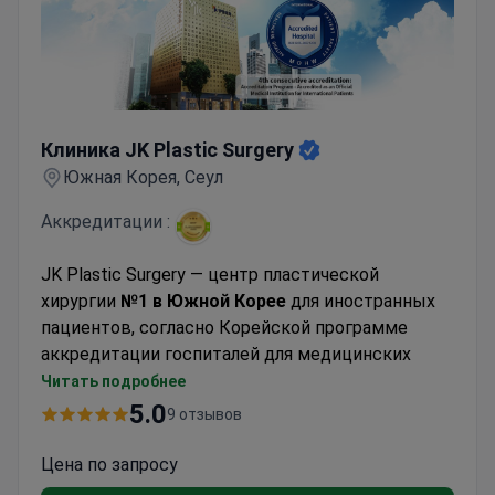
Клиника JK Plastic Surgery
Клиника JK Plastic Surgery
Южная Корея, Сеул
Аккредитации :
JK Plastic Surgery — центр пластической
хирургии
№1 в Южной Корее
для иностранных
пациентов, согласно Корейской программе
аккредитации госпиталей для медицинских
туристов (KAHF).
Читать подробнее
Это
клиника премиум-класса
для тех, кто хочет
5.0
9 отзывов
получить 100% идеальный результат
пластической операции. За 20 лет работы
Цена по запросу
центра у пациентов не было осложнений после