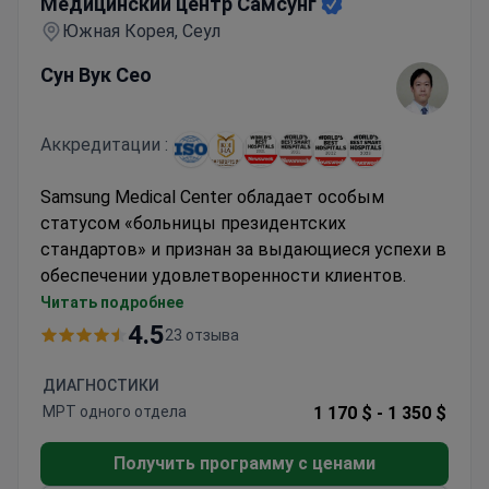
Медицинский центр Самсунг
Южная Корея, Сеул
Сун Вук Сео
Аккредитации :
Samsung Medical Center обладает особым
статусом «больницы президентских
стандартов» и признан за выдающиеся успехи в
обеспечении удовлетворенности клиентов.
Мультидисциплинарный подход к
Читать подробнее
ортопедической помощи с использованием
4.5
23 отзыва
современного оборудования
Репутация высокого качества обслуживания
ДИАГНОСТИКИ
и удовлетворенности пациентов
МРТ одного отдела
1 170 $ -
1 350 $
Часть комплексного медицинского центра со
специализированными отделениями
Получить программу с ценами