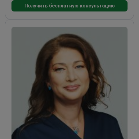
Получить бесплатную консультацию
процедурах
Внедрил передовые методы, такие
как SILS и NOTES, в Румынии
Директор
Бухарестского института хирургического
обучения
Доцент двух престижных
медицинских университетов