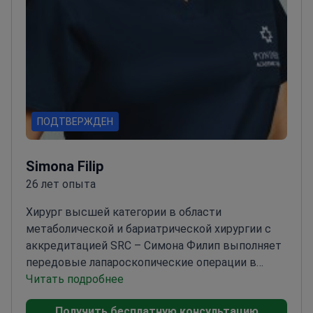
ПОДТВЕРЖДЕН
Simona Filip
26 лет опыта
Хирург высшей категории в области
метаболической и бариатрической хирургии с
аккредитацией SRC – Симона Филип выполняет
передовые лапароскопические операции в
Академической больнице Ponderas.
Читать подробнее
Доктор наук
с обширной подготовкой в области
Получить бесплатную консультацию
лапароскопической и онкологической