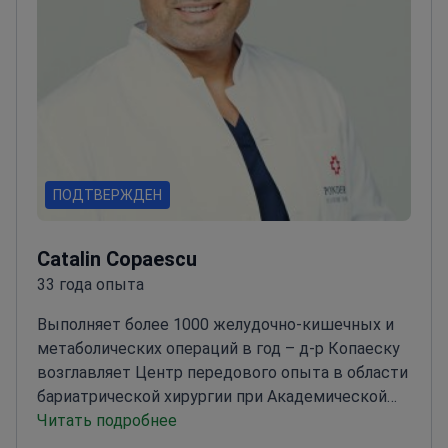
ПОДТВЕРЖДЕН
Catalin Copaescu
33 года опыта
Выполняет более 1000 желудочно-кишечных и
метаболических операций в год – д-р Копаеску
возглавляет Центр передового опыта в области
бариатрической хирургии при Академической
больнице Ponderas.
Читать подробнее
Специализируется на
лапароскопических и роботизированных