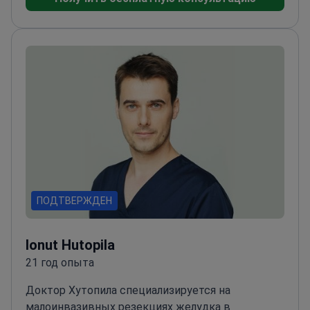
хирургии
Аккредитована SRC в области
малоинвазивной хирургии и хирургии молочной
железы
Член европейских хирургических
обществ, включая EAES и
ESSO
Специализируется на лапароскопических
операциях на толстой кишке и грыжесечении
ПОДТВЕРЖДЕН
Ionut Hutopila
21 год опыта
Доктор Хутопила специализируется на
малоинвазивных резекциях желудка в