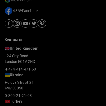
4.8/5
Facebook
Контакты
United Kingdom
124 City Road
London EC1V 2NX
4-474-414-471-50
Ukraine
Polova Street 21
Kyiv 03056
0-800-21-21-08
Turkey