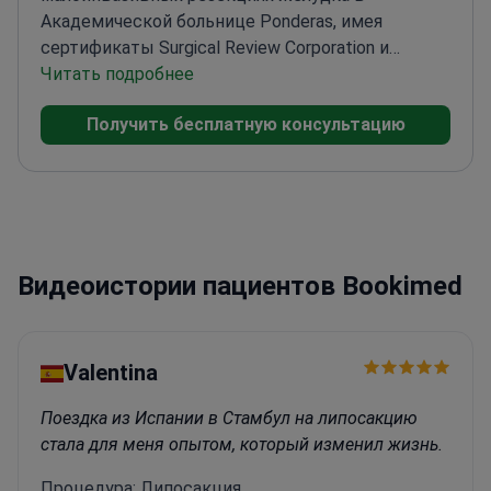
Академической больнице Ponderas, имея
сертификаты Surgical Review Corporation и
Европейского совета по
Читать подробнее
хирургии.
Сертифицированный хирург высшей
Получить бесплатную консультацию
категории в области малоинвазивной
хирургии
Эксперт по лапароскопическим
методам лечения ожирения и
гастроэзофагеального рефлюкса
Автор
опубликованных исследований по
предотвращению миграции желудка после
Видеоистории пациентов Bookimed
операций
Активный член нескольких
международных хирургических обществ
Valentina
Поездка из Испании в Стамбул на липосакцию
стала для меня опытом, который изменил жизнь.
Процедура: Липосакция