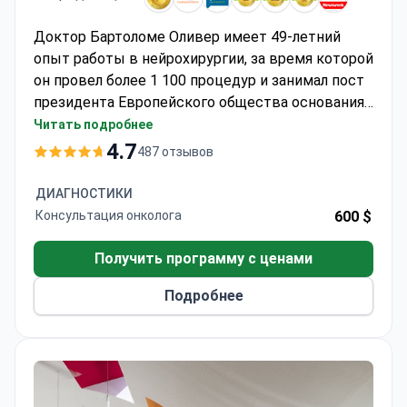
Доктор Бартоломе Оливер имеет 49-летний
опыт работы в нейрохирургии, за время которой
он провел более 1 100 процедур и занимал пост
президента Европейского общества основания
черепа. Этот центр, аккредитованный JCI,
Читать подробнее
применяет роботизированную хирургию и
4.7
487 отзывов
нейронавигацию. Стоимость диагностики
начинается примерно от 219 $ за анализ крови.
ДИАГНОСТИКИ
Консультация доктора Оливера стоит 565 $.
Консультация онколога
600 $
Комплексный хирургический пакет стоит 25
000–35 000 $ и включает 3–5 дней
Получить программу с ценами
госпитализации, анестезию и медикаменты.
Подробнее