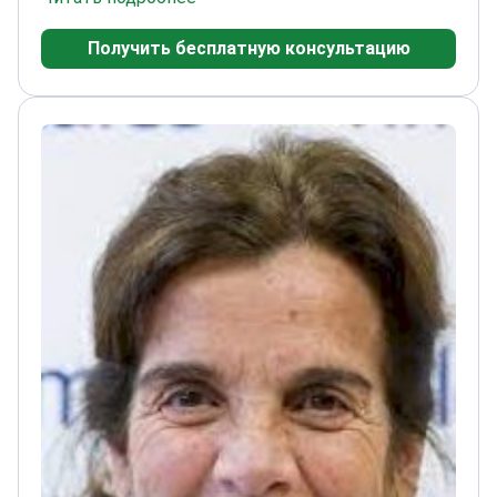
отделения гематологии и
Получить бесплатную консультацию
онкологии
Специализируется на нейробластомах,
глиомах и других видах детского рака
Прошел
стажировку в Weill Cornell Medicine и
онкологическом центре Memorial Sloan
Kettering
Опубликовал более 70 работ по
злокачественным опухолям у детей
Обладатель
множества престижных наград в области
детской онкологии