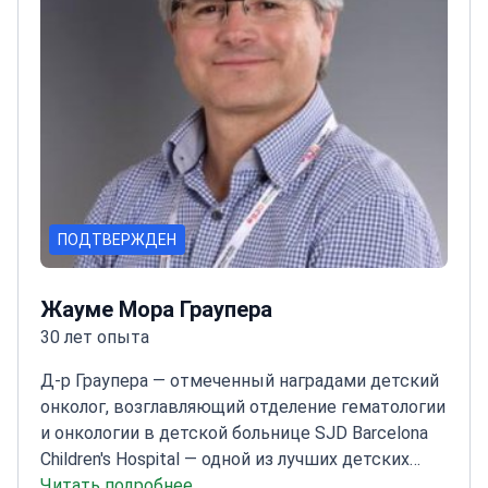
ПОДТВЕРЖДЕН
Жауме Мора Граупера
30 лет опыта
Д-р Граупера — отмеченный наградами детский
онколог, возглавляющий отделение гематологии
и онкологии в детской больнице SJD Barcelona
Children's Hospital — одной из лучших детских
больниц Европы.
Читать подробнее
Научный руководитель