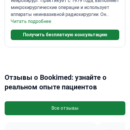
нейрохирург. Практикует с 1979 года, выполняет
микрохирургические операции и использует
аппараты неинвазивной радиохирургии. Он
проводит онлайн-консультации и является
Читать подробнее
членом различных международных
Получить бесплатную консультацию
медицинских сообществ. Является автором 150
публикаций и 350 докладов на международных
медицинских конференциях.
Отзывы о Bookimed: узнайте о
реальном опыте пациентов
Все отзывы