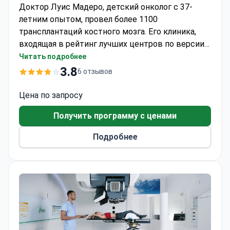
Доктор Луис Мадеро, детский онколог с 37-
летним опытом, провел более 1100
трансплантаций костного мозга. Его клиника,
входящая в рейтинг лучших центров по версии
Newsweek, предлагает полную программу
Читать подробнее
лечения нейробластомы. Диагностические
3.8
6 отзывов
пакеты начинаются от 2600 евро. Таргетная
MIBG-терапия может стоить 50 000–70 000
Цена по запросу
евро, включая 3–5 дней госпитализации.
Получить программу с ценами
Аллогенная трансплантация стволовых клеток
обычно стоит 170 000–214 000 евро и
Подробнее
покрывает донорские клетки и 3–4-недельное
пребывание в стационаре.