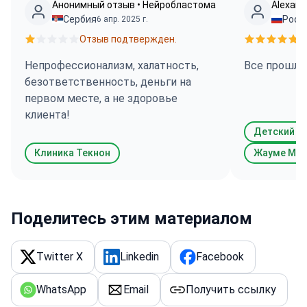
Анонимный отзыв • Нейробластома
Alexand
Сербия
Росс
6 апр. 2025 г.
Отзыв подтвержден.
О
Непрофессионализм, халатность,
Все прошло
безответственность, деньги на
первом месте, а не здоровье
клиента!
Клиника Текнон
Жауме Мор
Поделитесь этим материалом
Twitter X
Linkedin
Facebook
WhatsApp
Email
Получить ссылку