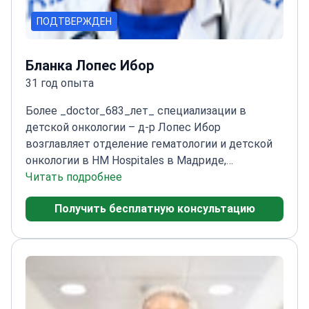
ПОДТВЕРЖДЕН
Бланка Лопес Ибор
31 год опыта
Более _doctor_683_лет_ специализации в
детской онкологии – д-р Лопес Ибор
возглавляет отделение гематологии и детской
онкологии в HM Hospitales в Мадриде,
специализируясь на тяжелых формах детского
Читать подробнее
рака.
Специализируется на нейробластоме и
Получить бесплатную консультацию
гематологических заболеваниях у детей
Прошла
обучение в ведущих учреждениях, включая
Мэрилендский университет
Возглавляет два
фонда по улучшению качества лечения
детей
Консультант ВОЗ и ЮНЕСКО
Активный
член Международного общества детской