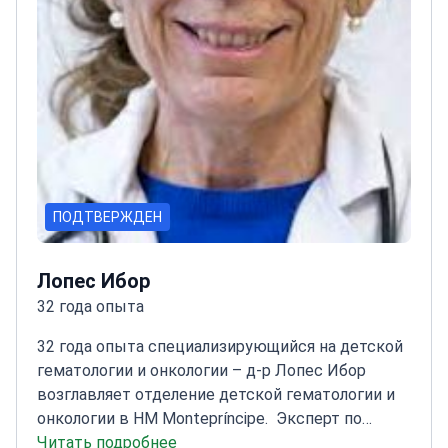
ПОДТВЕРЖДЕН
Лопес Ибор
32 года опыта
32 года опыта специализирующийся на детской
гематологии и онкологии – д-р Лопес Ибор
возглавляет отделение детской гематологии и
онкологии в HM Montepríncipe.
Эксперт по
лечению опухолей костей и головного мозга у
Читать подробнее