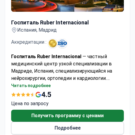
Госпиталь Ruber Internacional
Госпиталь Ruber Internacional
Испания, Мадрид
Аккредитации :
Госпиталь Ruber Internacional
— частный
медицинский центр узкой специализации в
Мадриде, Испания, специализирующийся на
нейрохирургии, ортопедии и кардиологии.
Клиника принимает взрослых и детей,
Читать подробнее
предоставляя медицинскую помощь примерно
4.5
25 000 пациентам каждый год. Большинство
Цена по запросу
пациентов приезжают из стран СНГ, Европы и
Содружества, а также из США, Канады и
Получить программу с ценами
Австралии.
Подробнее