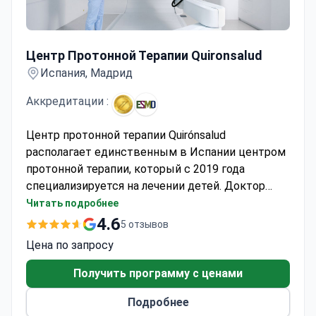
Центр Протонной Терапии Quironsalud
Центр Протонной Терапии Quironsalud
Испания, Мадрид
Аккредитации :
Центр протонной терапии Quirónsalud
располагает единственным в Испании центром
протонной терапии, который с 2019 года
специализируется на лечении детей. Доктор
Луис Мадеро возглавляет институт онкологии и
Читать подробнее
руководит лечением нейробластомы у детей.
4.6
5 отзывов
Онлайн-консультация с ним обычно стоит около
Цена по запросу
550 €. Полный курс протонной терапии по
индивидуальному плану обходится в 50 000–90
Получить программу с ценами
000 €. В центре используется система Proteus
Подробнее
One с углом ротации 220 градусов для защиты