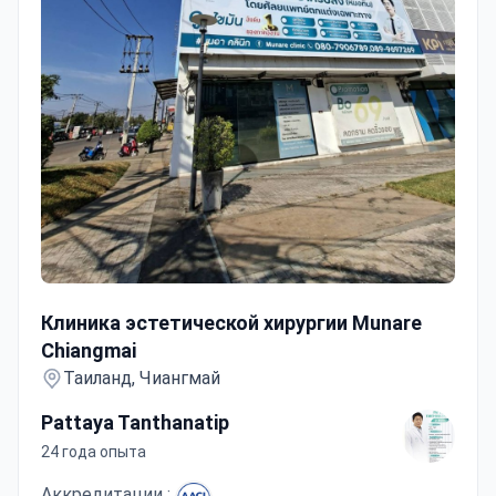
Клиника эстетической хирургии Munare Chiangmai
Клиника эстетической хирургии Munare
Chiangmai
Таиланд, Чиангмай
Pattaya Tanthanatip
24 года опыта
Аккредитации :