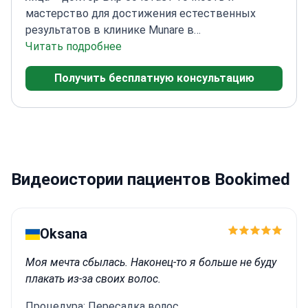
мастерство для достижения естественных
результатов в клинике Munare в
Чиангмае.
Читать подробнее
Эксперт в области удаления жира с
лица и методов липофилинга
Диплом
Получить бесплатную консультацию
пластического хирурга больницы Сирират,
Университет Махидол
Специализируется на
индивидуальных процедурах контурной
пластики лица
Делает акцент на
персонализированном планировании лечения
для каждого пациента
Видеоистории пациентов Bookimed
Oksana
Моя мечта сбылась. Наконец-то я больше не буду
плакать из-за своих волос.
Процедура: Пересадка волос