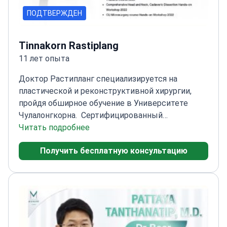
ПОДТВЕРЖДЕН
Tinnakorn Rastiplang
11 лет опыта
Доктор Растипланг специализируется на
пластической и реконструктивной хирургии,
пройдя обширное обучение в Университете
Чулалонгкорна.
Сертифицированный
специалист с медицинской лицензией с 2015
Читать подробнее
года
Прошел обучение по комплексной
Получить бесплатную консультацию
эстетической хирургии груди и
туловища
Посещал курс ISAPS в Таиланде для
изучения передовых методик
Эксперт в области
кадаверных диссекционных семинаров для
обеспечения точности