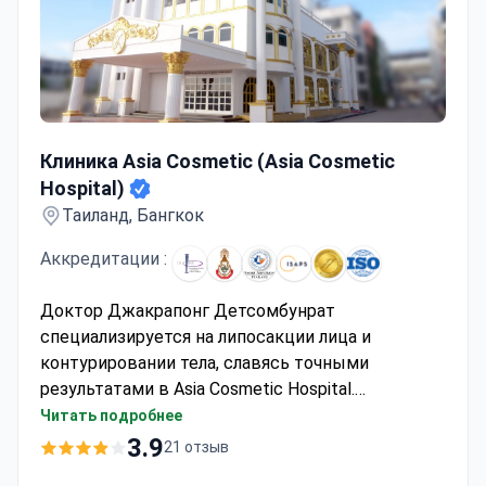
Клиника Asia Cosmetic (Asia Cosmetic Hospital)
Клиника Asia Cosmetic (Asia Cosmetic
Hospital)
Таиланд, Бангкок
Аккредитации :
Доктор Джакрапонг Детсомбунрат
специализируется на липосакции лица и
контурировании тела, славясь точными
результатами в Asia Cosmetic Hospital.
Учреждение, аккредитованное JCI,
Читать подробнее
поддерживает строгие стандарты
3.9
21 отзыв
безопасности пациентов с уровнем осложнений