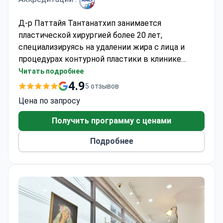
Д-р Паттайя Тантанатхип занимается
пластической хирургией более 20 лет,
специализируясь на удалении жира с лица и
процедурах контурной пластики в клинике
Munare. Его опыт включает ринопластику,
Читать подробнее
лифтинг губ и удаление комков Биша для
4.9
5 отзывов
достижения гармоничных пропорций лица.
Цена по запросу
Клиника имеет международную аккредитацию
AACI, ISQUA и IEEA, что гарантирует высокие
Получить программу с ценами
стандарты обслуживания. Стоимость
Подробнее
липосакции лица составляет около 1990
долларов США.