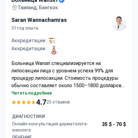
Таиланд, Бангкок
Saran Wannachamras
31 год опыта
Аккредитации :
Аккредитации :
Больница Wansiri специализируется на
липосакции лица с уровнем успеха 99% для
процедур липосакции. Стоимость процедуры
обычно составляет около 1500–1800 долларов
США. Доктор Саран Ванначамрас, имеющий
Читать подробнее
более 31 год опыта опыта, возглавляет команду
4.7
25 отзывов
и прошел обучение пластической хирургии в
Школе Восточной Вирджинии, США. Он является
ДИАГНОСТИКИ
членом Общества пластических эстетических
Онлайн-консультация дерматолога-
35 $ -
70 $
хирургов Таиланда и Королевского колледжа
онколога
хирургов.
ЛЕЧЕНИЕ