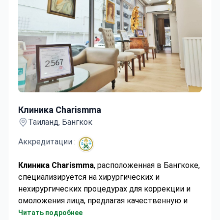
Клиника Charismma
Клиника Charismma
Таиланд, Бангкок
Аккредитации :
Клиника Charismma
, расположенная в Бангкоке,
специализируется на хирургических и
нехирургических процедурах для коррекции и
омоложения лица, предлагая качественную и
доступную помощь с использованием
Читать подробнее