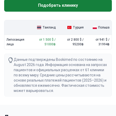
000 $. Выбор центров с аккредитацией JCI гарантирует
Подобрать клинику
соблюдение протоколов безопасности на уровне лучших
больниц Запада — при гораздо более доступной цене.
Таиланд
Турция
Польша
Липосакция
от 1 500 $ /
от 2 800 $ /
от 941 $ /
лица
51000฿
95200฿
31994฿
Данные подтверждены Bookimed по состоянию на
August 2026 года. Информация основана на запросах
пациентов и официальных расценках от 61 клиники
по всему миру. Средние цены рассчитываются на
основе реальных платежей пациентов (2025–2026) и
обновляются ежемесячно. Фактическая стоимость
может варьироваться.