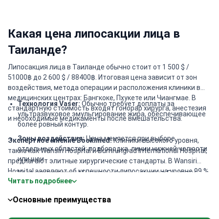
Какая цена липосакции лица в
Таиланде?
Липосакция лица в Таиланде обычно стоит от 1 500 $ /
51000฿ до 2 600 $ / 88400฿. Итоговая цена зависит от зон
воздействия, метода операции и расположения клиники в
медицинских центрах: Бангкоке, Пхукете или Чиангмае. В
Технология Vaser:
Обычно требует доплаты за
стандартную стоимость входят гонорар хирурга, анестезия
ультразвуковое эмульгирование жира, обеспечивающее
и необходимые медикаменты после вмешательства.
более ровный контур.
Зоны воздействия:
Цена меняется при выборе
Экспертное мнение Bookimed:
Клиники высокого уровня,
отдельных областей: подбородка, линии нижней челюсти
такие как Wansiri Hospital и Bumrungrad International Hospital,
или шеи.
предлагают элитные хирургические стандарты. В Wansiri
Hospital заявляют об успешности липосакции на уровне 99 %.
Уровень клиники:
Международные центры в Бангкоке
Читать подробнее
Для тех, кто ищет профильных экспертов, Dr. Chen Surgery
часто стоят дороже региональных специализированных
Hospital International Center предлагает передовую
учреждений.
Основные преимущества
технологию Vaser. Стоимость процедур для лица в
Состав пакета:
Некоторые медцентры включают в
премиальных клиниках Бангкока обычно составляет 1 500–3
общую стоимость ночное пребывание в VIP-палатах.