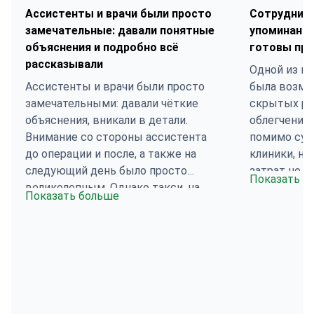
Ассистенты и врачи были просто
Сотрудник
замечательные: давали понятные
упоминания 
объяснения и подробно всё
готовы при
рассказывали
Одной из м
Ассистенты и врачи были просто
была возмо
замечательными: давали чёткие
скрытых рас
объяснения, вникали в детали.
облегчением
Внимание со стороны ассистента
помимо сум
до операции и после, а также на
клиники, н
следующий день было просто
затрат не б
Показать б
великолепным. Однако такси, на
отметить пе
Показать больше
которых мы добирались на приёмы,
поддержку.
были не очень удобными —
поддерживал
тесными, неудобными, со старой
ними было о
обивкой и неприятным запахом в
что вселял
салоне, что раздражало нас перед
восстановл
операцией, когда мы и так были
традиционн
нервными и раздражёнными. Когда
зонах. Что 