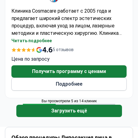
Клиника Cosmacare работает с 2005 года и
предлагает широкий спектр эстетических
процедур, включая уход за лицом, лазерные
методики и пластическую хирургию. Клиника
уделяет особое внимание индивидуальному
Читать подробнее
подходу, современным технологиям и
4.6
5 отзывов
достижению естественных результатов,
Цена по запросу
обеспечивая комфорт пациентов на всех этапах
лечения.
Получить программу с ценами
Подробнее
Вы просмотрели 5 из 14 клиник
Загрузить ещё
Обзор процедуры Липосакция лица в