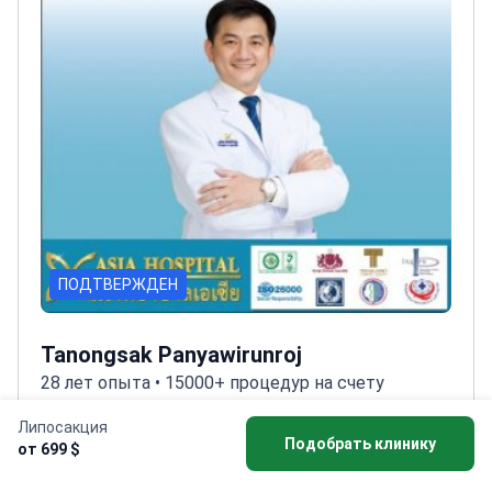
ПОДТВЕРЖДЕН
Tanongsak Panyawirunroj
28 лет опыта • 15000+ процедур на счету
Доктор Танонгсак специализируется на
Липосакция
Подобрать клинику
от 699 $
липосакции и прошел международную
подготовку в области эстетической хирургии —