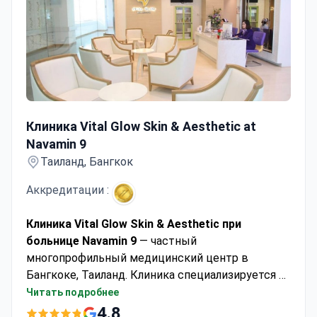
Клиника Vital Glow Skin & Aesthetic at Navamin 9
Клиника Vital Glow Skin & Aesthetic at
Navamin 9
Таиланд, Бангкок
Аккредитации :
Клиника Vital Glow Skin & Aesthetic при
больнице Navamin 9
— частный
многопрофильный медицинский центр в
Бангкоке, Таиланд. Клиника специализируется на
пластической хирургии, эстетической медицине
Читать подробнее
и косметологии, предоставляя услуги
4.8