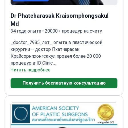
Dr Phatcharasak Kraisornphongsakul
Md
34 года опыта • 20000+ процедур на счету
_doctor_7985_лет_ опыта в пластической
хирургии – доктор Пхатчарасак
Крайсорнпхонгсакул провел более 20 000
процедур в ID Clinic
Bangkok.
Читать подробнее
Сертифицированный пластический
хирург с 2000 года
Специализируется на
Получить бесплатную консультацию
липосакции и косметических процедурах
Провел
более 1100 специфических процедур
Окончил
Университет Кхонкэн в 1986 году