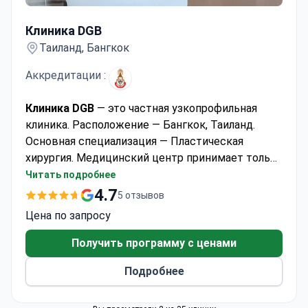
Клиника DGB
Клиника DGB
Таиланд, Бангкок
Аккредитации :
Клиника DGB
— это частная узкопрофильная
клиника. Расположение — Бангкок, Таиланд.
Основная специализация — Пластическая
хирургия. Медицинский центр принимает только
взрослых. Ежегодного клинику выбирают 1000
Читать подробнее
пациентов. Большинство пациентов клиники —
4.7
5 отзывов
жители таких регионов: Европа и Содружество
Цена по запросу
наций, США, Канада, Австралия и Другое.
Получить программу с ценами
Подробнее