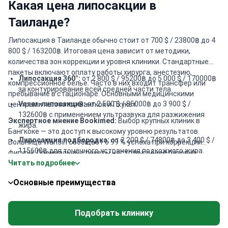
Какая цена липосакции в
Таиланде?
Липосакция в Таиланде обычно стоит от 700 $ / 23800฿ до 4
800 $ / 163200฿. Итоговая цена зависит от методики,
количества зон коррекции и уровня клиники. Стандартные
пакеты включают оплату работы хирурга, анестезию,
Липосакция 360°:
от 2 800 $ / 95200฿ до 5 000 $ / 170000฿
компрессионное белье. Часто в них входит трансфер или
за контурирование всей средней части тела.
пребывание в стационаре. Основными медицинскими
Vaser-липосакция:
от 2 500 $ / 85000฿ до 3 900 $ /
центрами являются Бангкок и Пхукет.
132600฿ с применением ультразвука для разжижения
Экспертное мнение Bookimed:
Выбор крупных клиник в
жира.
Бангкоке — это доступ к высокому уровню результатов.
Липосакция подбородка:
от 2 200 $ / 74800฿ до 3 400 $ /
Больница Wansiri сообщает о 99 % успеха при коррекции
115600฿ для точечного устранения подкожного жира.
фигуры. Премиальные пакеты часто выгоднее базовых
Читать подробнее
вариантов. Например, Wansiri предлагает питание от
Липосакция спины:
от 700 $ / 23800฿ до 3 400 $ / 115600฿
диетолога и круглосуточное наблюдение медсестер. В Asia
с использованием техник скульптурирования.
Основные преимущества
Cosmetic Hospital доступны спецтехники Maestro по цене от
Липосакция бедер:
от 2 700 $ / 91800฿ до 4 300 $ /
2 000 $. Эти клиники гарантируют стандарты безопасности
146200฿ для коррекции нижней части тела.
JCI при умеренных ценах.
Подобрать клинику