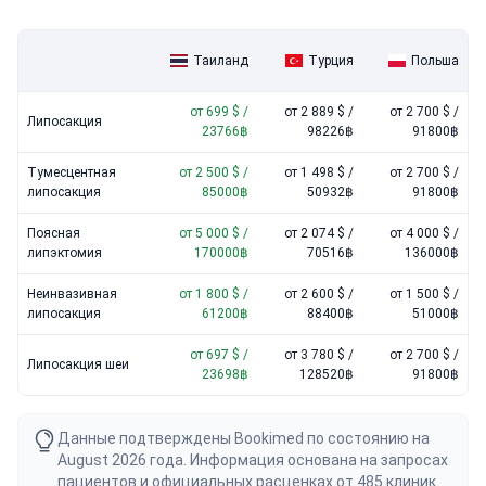
Таиланд
Турция
Польша
от 699 $ /
от 2 889 $ /
от 2 700 $ /
Липосакция
23766฿
98226฿
91800฿
Тумесцентная
от 2 500 $ /
от 1 498 $ /
от 2 700 $ /
липосакция
85000฿
50932฿
91800฿
Поясная
от 5 000 $ /
от 2 074 $ /
от 4 000 $ /
липэктомия
170000฿
70516฿
136000฿
Неинвазивная
от 1 800 $ /
от 2 600 $ /
от 1 500 $ /
липосакция
61200฿
88400฿
51000฿
от 697 $ /
от 3 780 $ /
от 2 700 $ /
Липосакция шеи
23698฿
128520฿
91800฿
Данные подтверждены Bookimed по состоянию на
August 2026 года. Информация основана на запросах
пациентов и официальных расценках от 485 клиник