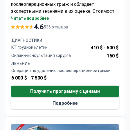
послеоперационных грыж и обладает
экспертными знаниями в их оценке. Стоимость
процедуры составляет около 9 000 $, что
Читать подробнее
обычно включает операцию с использованием
4.6
536 отзывов
сетчатого имплантата Composix, пребывание в
стационаре в течение 5 дней,
ДИАГНОСТИКИ
предоперационные обследования и трансфер из
КТ грудной клетки
410 $ -
500 $
аэропорта. Медицинский центр Анадолу имеет
Онлайн-консультация хирурга
160 $
аккредитацию JCI и сотрудничает с Johns
ЛЕЧЕНИЕ
Hopkins Medicine с 2005 года, что гарантирует
Операция по удалению послеоперационной грыжи
соответствие международным стандартам
6 000 $ -
7 500 $
лечения.
Получить программу с ценами
Подробнее