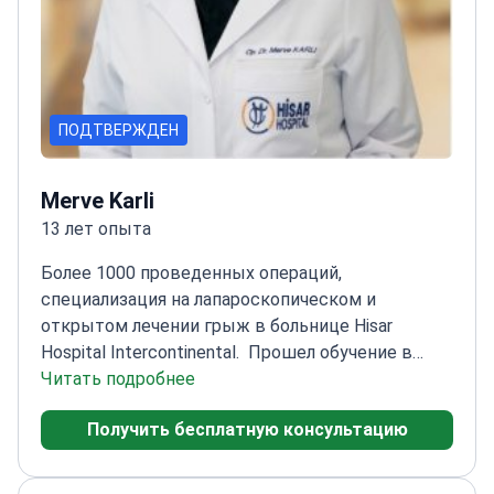
ПОДТВЕРЖДЕН
Merve Karli
13 лет опыта
Более 1000 проведенных операций,
специализация на лапароскопическом и
открытом лечении грыж в больнице Hisar
Hospital Intercontinental.
Прошел обучение в
Учебно-исследовательской больнице Сади
Читать подробнее
Конук
Сертифицирован в области
Получить бесплатную консультацию
эндоскопических процедур, включая
гастроскопию и
колоноскопию
Специализируется на