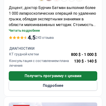
Доцент, доктор Бурчин Батман выполнил более
1 000 лапароскопических операций по удалению
грыжи, обладая экспертными знаниями в
области малоинвазивных методик. Стоимость
процедуры составляет около 5 950 $ — обычно в
Читать подробнее
эту сумму входят сетчатые имплантаты
4.5
243 отзыва
Parietex, 1 ночь госпитализации, трансферы и
многоязычная поддержка. Доктор Батман
ДИАГНОСТИКИ
является членом Турецкой хирургической
КТ грудной клетки
800 $ -
1 000 $
ассоциации и Международной федерации
Консультация с составлением плана
130 $ -
140 $
хирургии ожирения. Эта больница,
лечения
аккредитованная JCI, использует передовые
устройства Ligasure для обеспечения высокой
Получить программу с ценами
точности при выполнении операций.
Подробнее