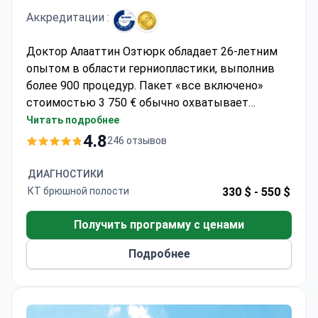
Аккредитации :
Доктор Алааттин Озтюрк обладает 26-летним
опытом в области герниопластики, выполнив
более 900 процедур. Пакет «все включено»
стоимостью 3 750 € обычно охватывает
операцию с использованием сетчатого
Читать подробнее
имплантата, 2 дня госпитализации, 2 ночи в
4.8
246 отзывов
отеле для сопровождающего, VIP-трансфер и
услуги переводчика. Операции проводятся в
ДИАГНОСТИКИ
больнице, аккредитованной JCI, с рейтингом
КТ брюшной полости
330 $ -
550 $
пациентов 4,7/5. Доктор Озтюрк состоит в
Турецкой хирургической ассоциации и активно
Получить программу с ценами
публикует результаты своих исследований.
Подробнее