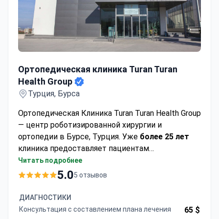
Ортопедическая клиника Turan Turan Health Group
Ортопедическая клиника Turan Turan
Health Group
Турция, Бурса
Ортопедическая Клиника Turan Turan Health Group
— центр роботизированной хирургии и
ортопедии в Бурсе, Турция. Уже
более 25 лет
клиника предоставляет пациентам
инновационные методы лечения мышц, костей
Читать подробнее
и суставов.
5.0
5 отзывов
ДИАГНОСТИКИ
Консультация с составлением плана лечения
65 $