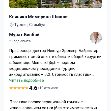
Пластика послеоперационной грыжи с использование
Клиника Мемориал Шишли
Турция, Стамбул
Мурат Бинбай
21 год опыта
Профессор, доктор Илкнур Эренлер Байрактар
применяет свой опыт в области общей хирургии
в больнице Memorial Şişli — первом
медицинском учреждении Турции,
аккредитованном JCI. Стоимость пластики
послеоперационной грыжи с использованием
Читать подробнее
сетчатого импланта составляет около 15 000 $.
4.6
419 отзывов
В эту сумму обычно входят лапароскопическая
операция, 7 ночей госпитализации, пребывание
Пластика послеоперационной грыжи с
в отделении интенсивной терапии (при
использованием сетки (без стоимости сетки)
необходимости) и предоперационные