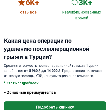
6
K+
3
K+
отзывов
квалифицированных
врачей
Какая цена операции по
удалению послеоперационной
грыжи в Турции?
Средняя стоимость послеоперационной грыжи в Турции
колеблется
от 8 960 $ до 14 000 $
.
Предложения включают
языковую помощь, УЗИ, консультацию анестезиолога,
электрокардиограмму, контрольное обследование,
Читать подробнее
предоперационные анализы, общую анестезию,
консультацию врача, но проживание и транспорт не
Основные преимущества
включены, а также послеоперационную грыжу.
Подобрать клинику