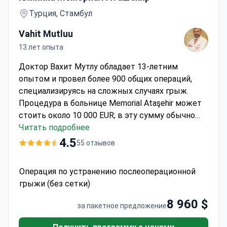
Турция, Стамбул
Vahit Mutluu
13 лет опыта
Доктор Вахит Мутлу обладает 13-летним
опытом и провел более 900 общих операций,
специализируясь на сложных случаях грыж.
Процедура в больнице Memorial Ataşehir может
стоить около 10 000 EUR; в эту сумму обычно
входят операция, предоперационные анализы и
Читать подробнее
7 ночей госпитализации в учреждении,
4.5
55 отзывов
аккредитованном JCI. Группа медицинских
компаний Memorial обслужила 1,6 млн пациентов
Операция по устранению послеоперационной
с 2008 года, обеспечивая высокие стандарты
грыжи (без сетки)
хирургической помощи.
8 960 $
за пакетное предложение