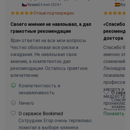
Чехия
Испа
24 мая 2024 г.
Отзыв подтвержден.
О
Своего мнения не навязывал, а дал
«Спасибо б
грамотные рекомендации
рекоменда
доктора
Врач ответил на все мои вопросы.
Честно обосновал все риски и
Спасибо бо
ожидания. Не навязывал свое
именно этог
мнение, а компетентно дал
сомнений о
рекомендации. Осталось приятное
Леонидович
впечатление.
пожалела.З
профессион
Компетентность и
хирурга и з
ненавязчивость
О серви
медсёстрам
Спасибо
Ничего
прониклась
команде
Леонидович
О сервисе Bookimed
Показать б
консультац
Сотрудник Егор очень терпеливо
дела и к то
помогал в выборе клиники.