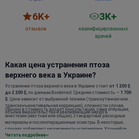
6
K+
3
K+
отзывов
квалифицированных
врачей
Какая цена устранения птоза
верхнего века в Украине?
Устранение птоза верхнего века в Украине стоит
от 1 200 $
до 2 200 $
, по данным Bookimed. Средняя стоимость —
1 700
$
. Цена зависит от выбранной техники (транскутанная или
трансконъюнктивальная коррекция), сложности случая,
Обычно в стоимость входят консультация, сама операция,
объёма вмешательства и квалификации хирурга.
анестезия (местная или общая), стандартные расходные
материалы и послеоперационные осмотры. В некоторых
случаях добавляют медикаменты и перевязки. Уточняйте,
Читать подробнее
покрывает ли цена дополнительные анализы и пребывание в